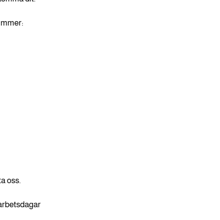
nummer:
ta oss.
 arbetsdagar