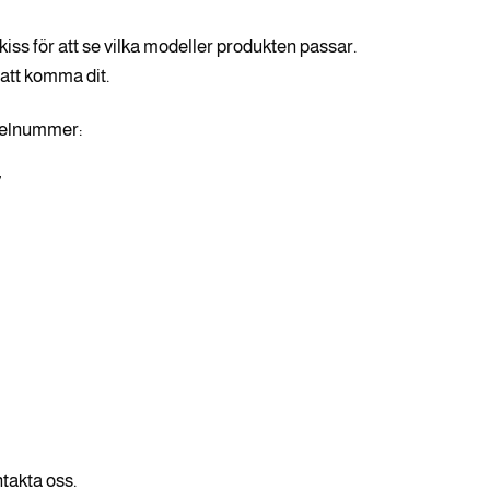
kiss för att se vilka modeller produkten passar.
 att komma dit.
ikelnummer:
7
2
6
ntakta oss.