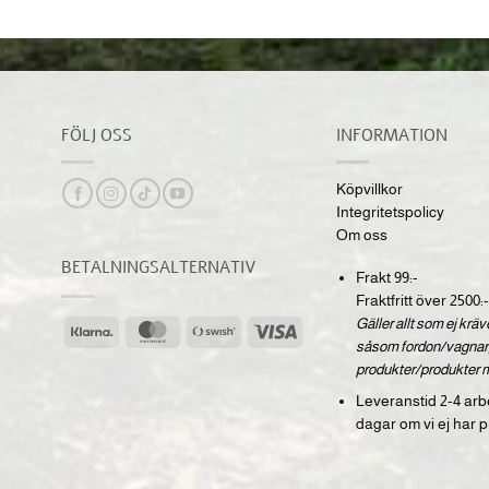
FÖLJ OSS
INFORMATION
Köpvillkor
Integritetspolicy
Om oss
BETALNINGSALTERNATIV
Frakt 99:-
Fraktfritt över 2500:-
Gäller allt som ej krä
Klarna
MasterCard
Swish
Visa
såsom fordon/vagnar,
(SE)
produkter/produkter 
Leveranstid 2-4 arb
dagar om vi ej har p