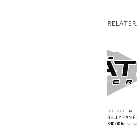
RELATER
RESERVDELAR
RESERVDELAR
Locking Clip
BELLY PAN F
80.00
kr
390.00
kr
inkl. moms
inkl. 