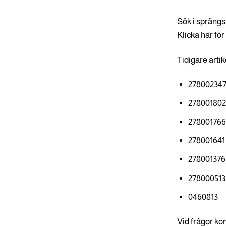
Sök i sprängs
Klicka här för
Tidigare art
27800234
27800180
27800176
278001641
278001376
278000513
0460813
Vid frågor ko