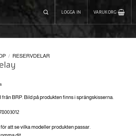
LOGGA IN
VARUKORG
OP
/
RESERVDELAR
elay
s
l från BRP. Bild på produkten finns i sprängskisserna.
278003012
för att se vilka modeller produkten passar.
 komma dit.