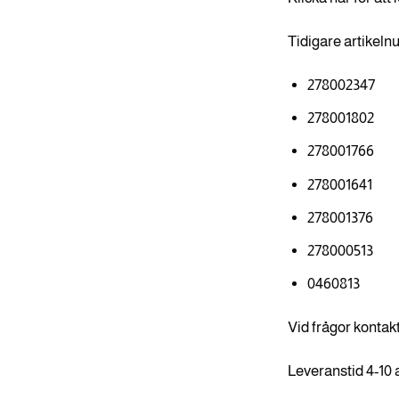
Tidigare artikel
278002347
278001802
278001766
278001641
278001376
278000513
0460813
Vid frågor kontak
Leveranstid 4-10