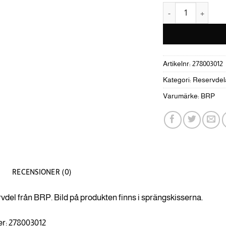
Starter Relay mäng
Artikelnr:
278003012
Kategori:
Reservdel
Varumärke:
BRP
RECENSIONER (0)
rvdel från BRP. Bild på produkten finns i sprängskisserna.
r: 278003012