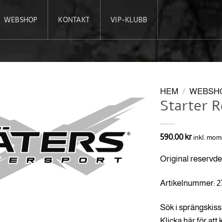
WEBSHOP
KONTAKT
VIP-KLUBB
HEM
/
WEBSH
Starter R
590.00
kr
inkl. mom
Original reservde
Artikelnummer: 
Sök i sprängskiss 
Klicka här för att