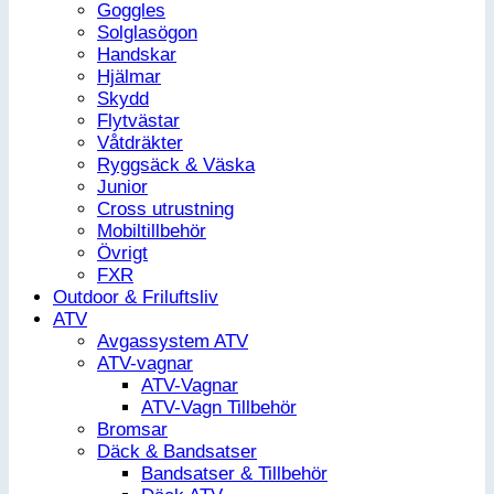
Goggles
Solglasögon
Handskar
Hjälmar
Skydd
Flytvästar
Våtdräkter
Ryggsäck & Väska
Junior
Cross utrustning
Mobiltillbehör
Övrigt
FXR
Outdoor & Friluftsliv
ATV
Avgassystem ATV
ATV-vagnar
ATV-Vagnar
ATV-Vagn Tillbehör
Bromsar
Däck & Bandsatser
Bandsatser & Tillbehör