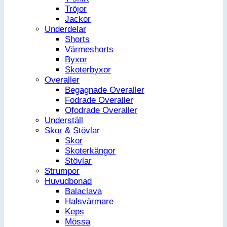
Tröjor
Jackor
Underdelar
Shorts
Värmeshorts
Byxor
Skoterbyxor
Overaller
Begagnade Overaller
Fodrade Overaller
Ofodrade Overaller
Underställ
Skor & Stövlar
Skor
Skoterkängor
Stövlar
Strumpor
Huvudbonad
Balaclava
Halsvärmare
Keps
Mössa