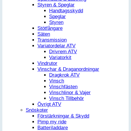
Styren & Speglar
Handtagsskydd
Speglar
Styren
Stötfångare
Säten
Transmission
Variatordelar ATV
Drivrem ATV
Variatorkit
Vindrutor
Vinschar & Draganordningar
Dragkrok ATV
Vinsch
Vinschfästen
Vinschlinor & Vajer
Vinsch Tillbehör
Övrigt ATV
Snöskoter
Förstärkningar & Skydd
Pimp my ride
Batteriladdare