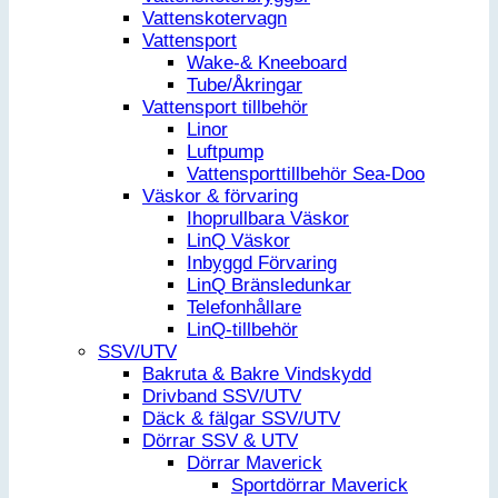
Vattenskotervagn
Vattensport
Wake-& Kneeboard
Tube/Åkringar
Vattensport tillbehör
Linor
Luftpump
Vattensporttillbehör Sea-Doo
Väskor & förvaring
Ihoprullbara Väskor
LinQ Väskor
Inbyggd Förvaring
LinQ Bränsledunkar
Telefonhållare
LinQ-tillbehör
SSV/UTV
Bakruta & Bakre Vindskydd
Drivband SSV/UTV
Däck & fälgar SSV/UTV
Dörrar SSV & UTV
Dörrar Maverick
Sportdörrar Maverick