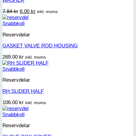
WASHER
Det
Det
7.84
kr
6.00
kr
inkl. moms
ursprungliga
nuvarande
priset
priset
Snabbkoll
var:
är:
Reservdelar
7.84 kr.
6.00 kr.
GASKET VALVE ROD HOUSING
269.00
kr
inkl. moms
Snabbkoll
Reservdelar
RH SLIDER HALF
106.00
kr
inkl. moms
Snabbkoll
Reservdelar