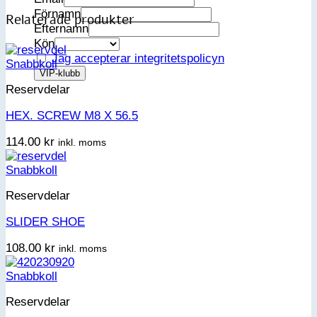
Förnamn
Relaterade produkter
Efternamn
Kön
Jag accepterar integritetspolicyn
Snabbkoll
Reservdelar
HEX. SCREW M8 X 56.5
114.00
kr
inkl. moms
Snabbkoll
Reservdelar
SLIDER SHOE
108.00
kr
inkl. moms
Snabbkoll
Reservdelar