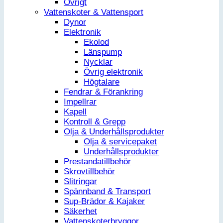
Övrigt
Vattenskoter & Vattensport
Dynor
Elektronik
Ekolod
Länspump
Nycklar
Övrig elektronik
Högtalare
Fendrar & Förankring
Impellrar
Kapell
Kontroll & Grepp
Olja & Underhållsprodukter
Olja & servicepaket
Underhållsprodukter
Prestandatillbehör
Skrovtillbehör
Slitringar
Spännband & Transport
Sup-Brädor & Kajaker
Säkerhet
Vattenskoterbryggor