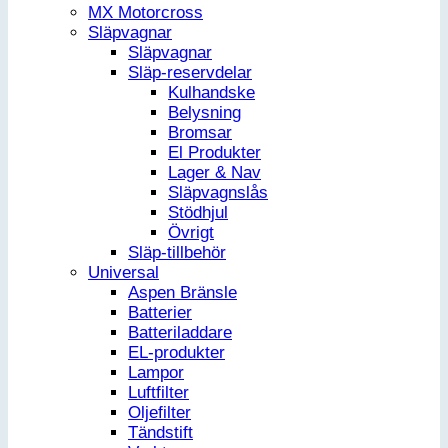
MX Motorcross
Släpvagnar
Släpvagnar
Släp-reservdelar
Kulhandske
Belysning
Bromsar
El Produkter
Lager & Nav
Släpvagnslås
Stödhjul
Övrigt
Släp-tillbehör
Universal
Aspen Bränsle
Batterier
Batteriladdare
EL-produkter
Lampor
Luftfilter
Oljefilter
Tändstift