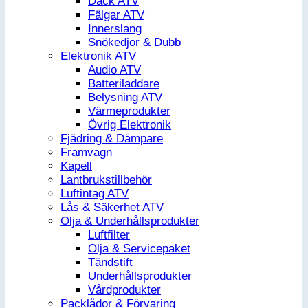
Däck ATV
Fälgar ATV
Innerslang
Snökedjor & Dubb
Elektronik ATV
Audio ATV
Batteriladdare
Belysning ATV
Värmeprodukter
Övrig Elektronik
Fjädring & Dämpare
Framvagn
Kapell
Lantbrukstillbehör
Luftintag ATV
Lås & Säkerhet ATV
Olja & Underhållsprodukter
Luftfilter
Olja & Servicepaket
Tändstift
Underhållsprodukter
Vårdprodukter
Packlådor & Förvaring