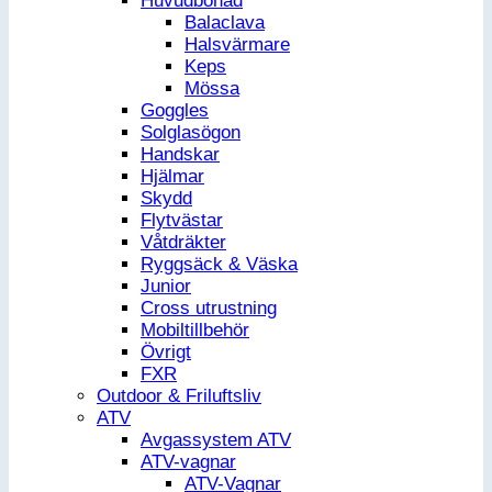
Huvudbonad
Balaclava
Halsvärmare
Keps
Mössa
Goggles
Solglasögon
Handskar
Hjälmar
Skydd
Flytvästar
Våtdräkter
Ryggsäck & Väska
Junior
Cross utrustning
Mobiltillbehör
Övrigt
FXR
Outdoor & Friluftsliv
ATV
Avgassystem ATV
ATV-vagnar
ATV-Vagnar