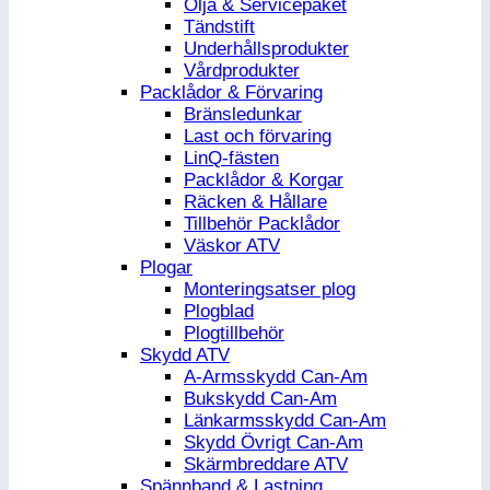
Olja & Servicepaket
Tändstift
Underhållsprodukter
Vårdprodukter
Packlådor & Förvaring
Bränsledunkar
Last och förvaring
LinQ-fästen
Packlådor & Korgar
Räcken & Hållare
Tillbehör Packlådor
Väskor ATV
Plogar
Monteringsatser plog
Plogblad
Plogtillbehör
Skydd ATV
A-Armsskydd Can-Am
Bukskydd Can-Am
Länkarmsskydd Can-Am
Skydd Övrigt Can-Am
Skärmbreddare ATV
Spännband & Lastning