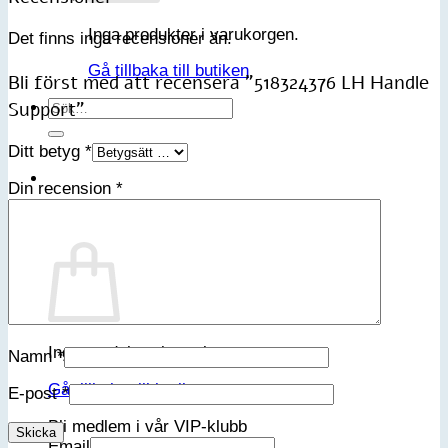
Inga produkter i varukorgen.
Det finns inga recensioner än.
Gå tillbaka till butiken
Bli först med att recensera ”518324376 LH Handle
Support”
Sök
efter:
Ditt betyg
*
Din recension
*
Varukorg
Inga produkter i varukorgen.
Namn
*
Gå tillbaka till butiken
E-post
*
Bli medlem i vår VIP-klubb
Email