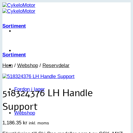
Skip
to
content
Sortiment
Sortiment
Hem
/
Webshop
/
Reservdelar
518324376 LH Handle
Fordon i lager
Support
Webshop
1,186.35
kr
inkl. moms