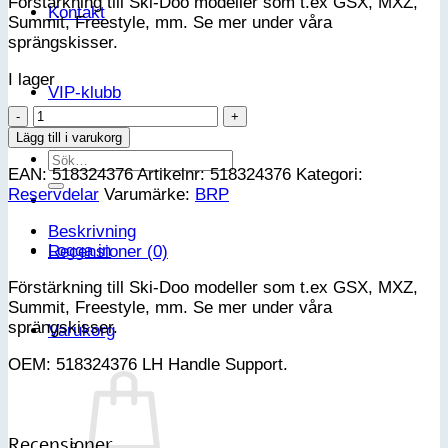
Förstärkning till Ski-Doo modeller som t.ex GSX, MXZ,
Kontakt
Summit, Freestyle, mm. Se mer under våra
sprängskisser.
I lager
VIP-klubb
518324376
LH
Lägg till i varukorg
Handle
Sök
EAN:
518324376
Artikelnr:
518324376
Kategori:
Support
efter:
Reservdelar
Varumärke:
BRP
mängd
Beskrivning
Logga in
Recensioner (0)
Förstärkning till Ski-Doo modeller som t.ex GSX, MXZ,
Summit, Freestyle, mm. Se mer under våra
sprängskisser.
Varukorg
OEM: 518324376 LH Handle Support.
Recensioner