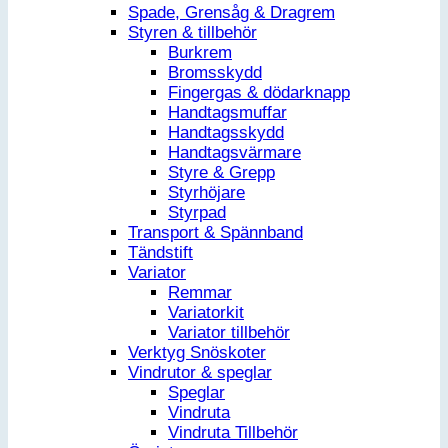
Spade, Grensåg & Dragrem
Styren & tillbehör
Burkrem
Bromsskydd
Fingergas & dödarknapp
Handtagsmuffar
Handtagsskydd
Handtagsvärmare
Styre & Grepp
Styrhöjare
Styrpad
Transport & Spännband
Tändstift
Variator
Remmar
Variatorkit
Variator tillbehör
Verktyg Snöskoter
Vindrutor & speglar
Speglar
Vindruta
Vindruta Tillbehör