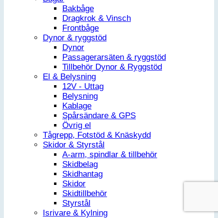
Bakbåge
Dragkrok & Vinsch
Frontbåge
Dynor & ryggstöd
Dynor
Passagerarsäten & ryggstöd
Tillbehör Dynor & Ryggstöd
El & Belysning
12V - Uttag
Belysning
Kablage
Spårsändare & GPS
Övrig el
Tågrepp, Fotstöd & Knäskydd
Skidor & Styrstål
A-arm, spindlar & tillbehör
Skidbelag
Skidhantag
Skidor
Skidtillbehör
Styrstål
Isrivare & Kylning