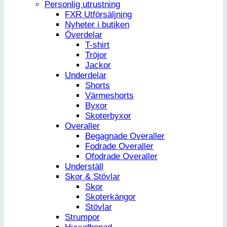
Personlig utrustning
FXR Utförsäljning
Nyheter i butiken
Överdelar
T-shirt
Tröjor
Jackor
Underdelar
Shorts
Värmeshorts
Byxor
Skoterbyxor
Overaller
Begagnade Overaller
Fodrade Overaller
Ofodrade Overaller
Underställ
Skor & Stövlar
Skor
Skoterkängor
Stövlar
Strumpor