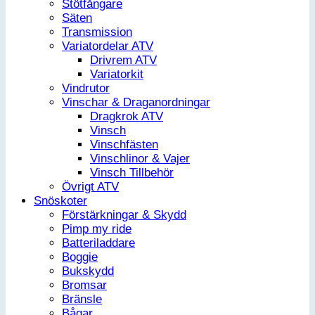
Stötfångare
Säten
Transmission
Variatordelar ATV
Drivrem ATV
Variatorkit
Vindrutor
Vinschar & Draganordningar
Dragkrok ATV
Vinsch
Vinschfästen
Vinschlinor & Vajer
Vinsch Tillbehör
Övrigt ATV
Snöskoter
Förstärkningar & Skydd
Pimp my ride
Batteriladdare
Boggie
Bukskydd
Bromsar
Bränsle
Bågar