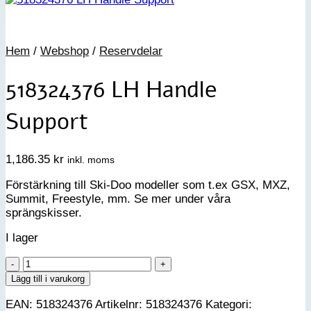
Hem
/
Webshop
/
Reservdelar
518324376 LH Handle
Support
1,186.35
kr
inkl. moms
Förstärkning till Ski-Doo modeller som t.ex GSX, MXZ,
Summit, Freestyle, mm. Se mer under våra
sprängskisser.
I lager
518324376
LH
Lägg till i varukorg
Handle
EAN:
518324376
Artikelnr:
518324376
Kategori:
Support