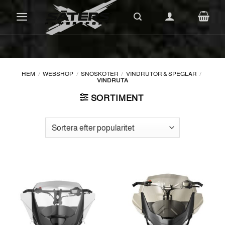
Skip
to
content
HEM
/
WEBSHOP
/
SNÖSKOTER
/
VINDRUTOR & SPEGLAR
/
VINDRUTA
SORTIMENT