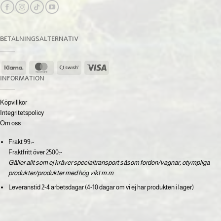
BETALNINGSALTERNATIV
Klarna
MasterCard
Swish
Visa
(SE)
INFORMATION
Köpvillkor
Integritetspolicy
Om oss
Frakt 99:-
Fraktfritt över 2500:-
Gäller allt som ej kräver specialtransport såsom fordon/vagnar, otympliga
produkter/produkter med hög vikt m.m
Leveranstid 2-4 arbetsdagar (4-10 dagar om vi ej har produkten i lager)