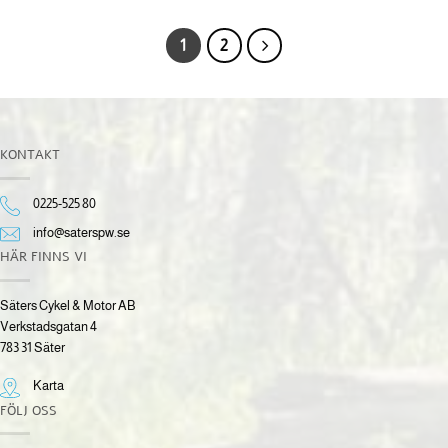
1
2
KONTAKT
0225-525 80
info@saterspw.se
HÄR FINNS VI
Säters Cykel & Motor AB
Verkstadsgatan 4
783 31 Säter
Karta
FÖLJ OSS