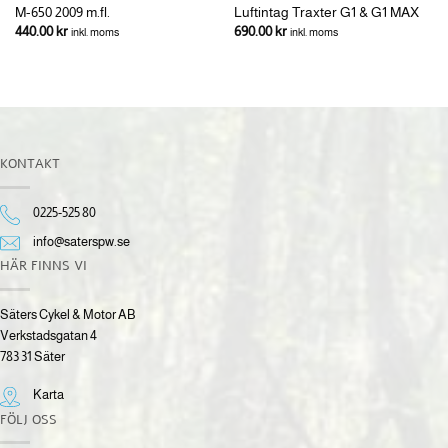
M-650 2009 m.fl.
Luftintag Traxter G1 & G1 MAX
440.00
kr
690.00
kr
inkl. moms
inkl. moms
KONTAKT
0225-525 80
info@saterspw.se
HÄR FINNS VI
Säters Cykel & Motor AB
Verkstadsgatan 4
783 31 Säter
Karta
FÖLJ OSS