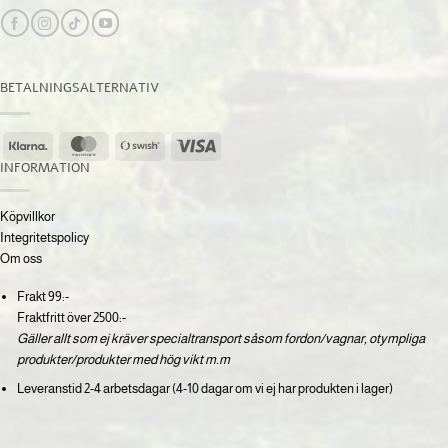
BETALNINGSALTERNATIV
Klarna
MasterCard
Swish
Visa
(SE)
INFORMATION
Köpvillkor
Integritetspolicy
Om oss
Frakt 99:-
Fraktfritt över 2500:-
Gäller allt som ej kräver specialtransport såsom fordon/vagnar, otympliga
produkter/produkter med hög vikt m.m
Leveranstid 2-4 arbetsdagar (4-10 dagar om vi ej har produkten i lager)