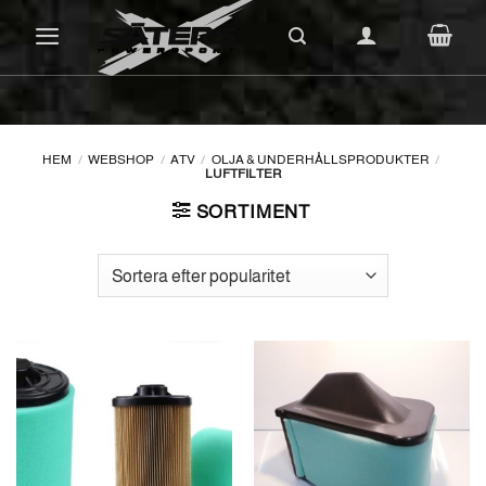
Skip
to
content
HEM
/
WEBSHOP
/
ATV
/
OLJA & UNDERHÅLLSPRODUKTER
/
LUFTFILTER
SORTIMENT