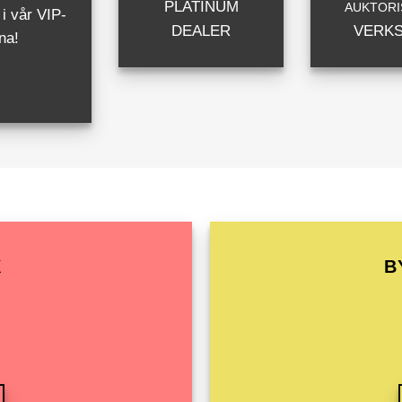
PLATINUM
AUKTORI
i vår VIP-
DEALER
VERK
na!
X
B