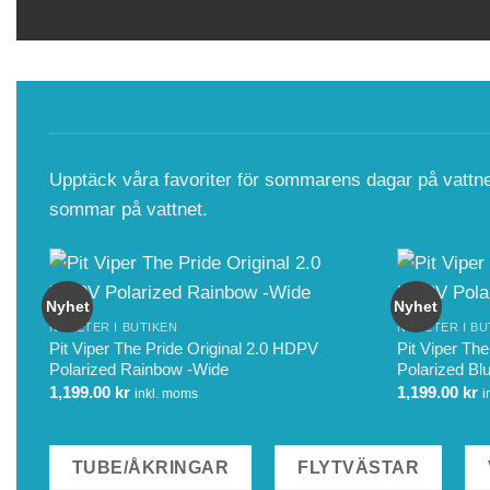
Upptäck våra favoriter för sommarens dagar på vattnet 
sommar på vattnet.
Nyhet
Nyhet
NYHETER I BUTIKEN
NYHETER I BU
Pit Viper The Pride Original 2.0 HDPV
Pit Viper Th
Polarized Rainbow -Wide
Polarized Bl
1,199.00
kr
1,199.00
kr
inkl. moms
i
TUBE/ÅKRINGAR
FLYTVÄSTAR