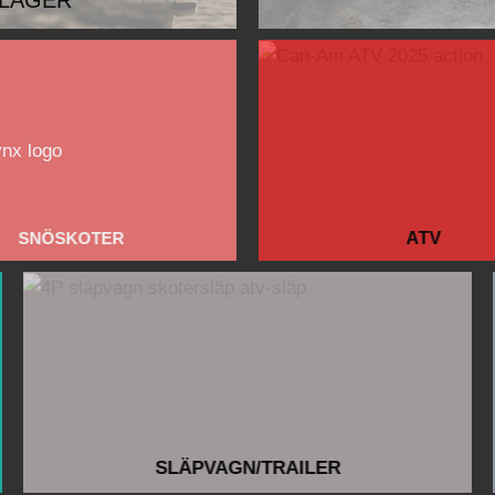
 LAGER
SNÖSKOTER
ATV
SLÄPVAGN/TRAILER