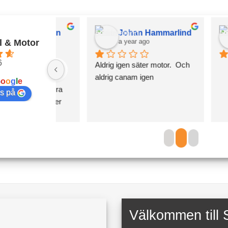
Axelsson
Johan Hammarlind
l & Motor
a year ago
a ye
6
at än helt 
Aldrig igen säter motor.  Och 
 från 
aldrig canam igen
G
o
o
g
l
e
bt och bra 
s på
lut. Kommer 
mig till 
t i 
Välkommen till 