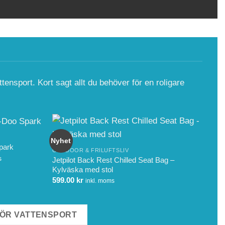
tensport. Kort sagt allt du behöver för en roligare
LIN
Nyhet
Nyh
Spark
Sea
OUTDOOR & FRILUFTSLIV
2,7
s
Jetpilot Back Rest Chilled Seat Bag –
de
Kylväska med stol
599.00
kr
inkl. moms
kr.
HÖR VATTENSPORT