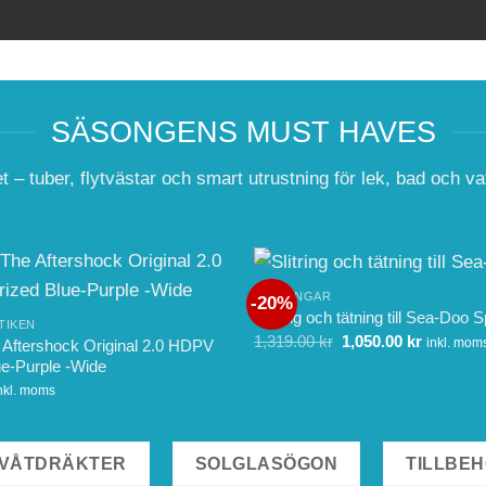
SÄSONGENS MUST HAVES
– tuber, flytvästar och smart utrustning för lek, bad och vat
SLITRINGAR
-20%
Slitring och tätning till Sea-Doo 
TIKEN
Det
Det
1,319.00
kr
1,050.00
kr
inkl. mom
e Aftershock Original 2.0 HDPV
ursprungliga
nuvaran
ue-Purple -Wide
priset
priset
var:
är:
nkl. moms
1,319.00 kr.
1,050.00 
VÅTDRÄKTER
SOLGLASÖGON
TILLBE