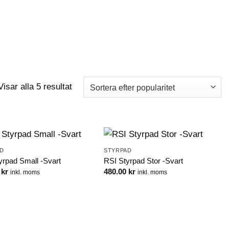
LOGGA IN
VARUKORG
Sortera
Visar alla 5 resultat
efter
popularitet
AD
STYRPAD
yrpad Small -Svart
RSI Styrpad Stor -Svart
0
kr
480.00
kr
inkl. moms
inkl. moms