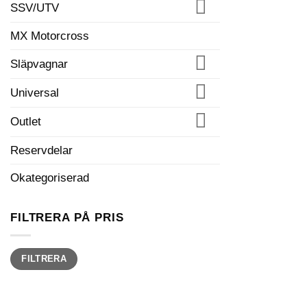
SSV/UTV
MX Motorcross
Släpvagnar
Universal
Outlet
Reservdelar
Okategoriserad
FILTRERA PÅ PRIS
Min
Max
FILTRERA
pris
pris