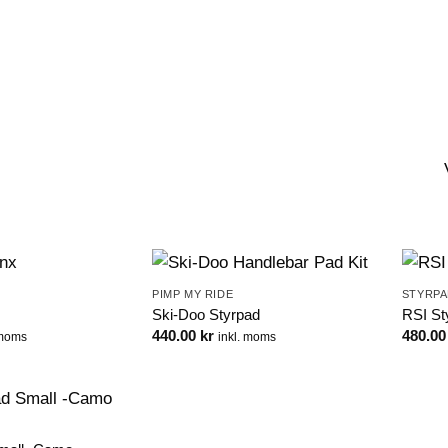
WEBSHOP
KONTAKT
VIP-KLUBB
PIMP MY RIDE
STYRP
Ski-Doo Styrpad
RSI St
440.00
kr
480.0
 moms
inkl. moms