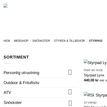
Skip
to
FORDON I LAGER
content
HEM
/
WEBSHOP
/
SNÖSKOTER
/
STYREN & TILLBEHÖR
/
STYRPAD
SORTIMENT
PIMP MY RIDE
Personlig utrustning
Styrpad Lynx
440.00
kr
inkl.
Outdoor & Friluftsliv
ATV
Snöskoter
STYRPAD