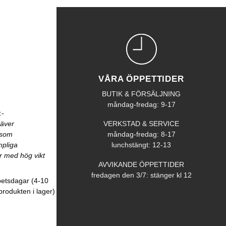
VÅRA ÖPPETTIDER
BUTIK & FÖRSÄLJNING
måndag-fredag: 9-17
:-
räver
VERKSTAD & SERVICE
åsom
måndag-fredag: 8-17
mpliga
lunchstängt: 12-13
r med hög vikt
AVVIKANDE ÖPPETTIDER
fredagen den 3/7: stänger kl 12
betsdagar (4-10
produkten i lager)