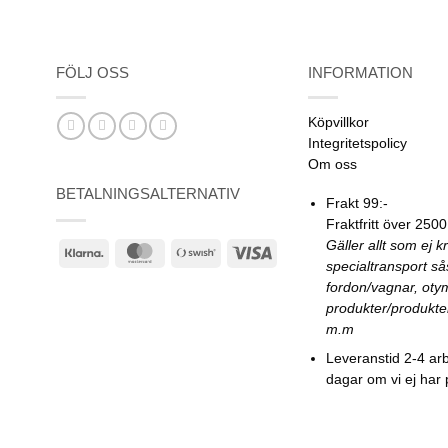
FÖLJ OSS
INFORMATION
Köpvillkor
Integritetspolicy
Om oss
BETALNINGSALTERNATIV
Frakt 99:-
Fraktfritt över 2500
Gäller allt som ej k
Klarna
MasterCard
Swish
Visa
specialtransport s
(SE)
fordon/vagnar, oty
produkter/produkte
m.m
Leveranstid 2-4 ar
dagar om vi ej har 