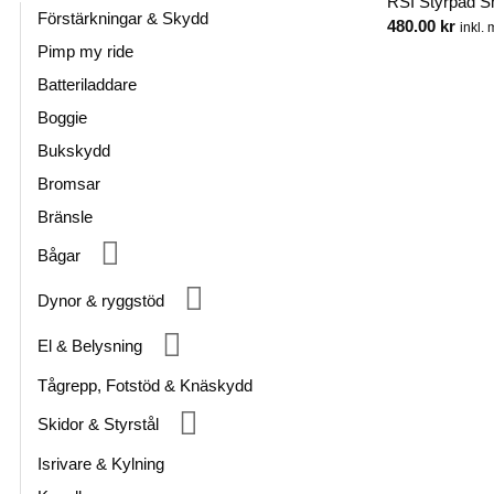
RSI Styrpad S
Förstärkningar & Skydd
480.00
kr
inkl.
Pimp my ride
Batteriladdare
Boggie
Bukskydd
Bromsar
Bränsle
Bågar
Dynor & ryggstöd
El & Belysning
Tågrepp, Fotstöd & Knäskydd
Skidor & Styrstål
Isrivare & Kylning