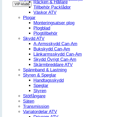
Räcken & Hållare
Tillbehör Packlådor
Väskor ATV
Plogar
Monteringsatser plog
Plogblad
Plogtillbehör
Skydd ATV
A-Armsskydd Can-Am
Bukskydd Can-Am
Länkarmsskydd Can-Am
Skydd Övrigt Can-Am
Skärmbreddare ATV
Spännband & Lastning
Styren & Speglar
Handtagsskydd
Speglar
Styren
Stötfångare
Säten
Transmission
Variatordelar ATV
Drivrem ATV