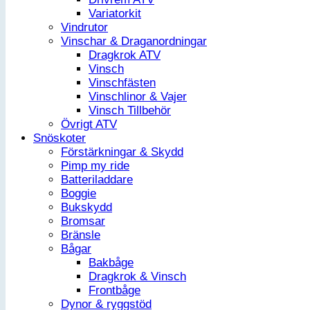
Variatorkit
Vindrutor
Vinschar & Draganordningar
Dragkrok ATV
Vinsch
Vinschfästen
Vinschlinor & Vajer
Vinsch Tillbehör
Övrigt ATV
Snöskoter
Förstärkningar & Skydd
Pimp my ride
Batteriladdare
Boggie
Bukskydd
Bromsar
Bränsle
Bågar
Bakbåge
Dragkrok & Vinsch
Frontbåge
Dynor & ryggstöd