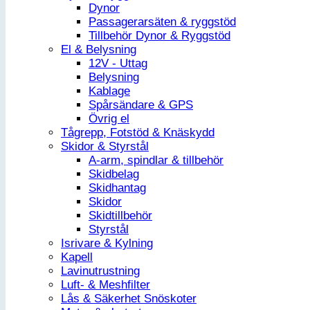
Dynor
Passagerarsäten & ryggstöd
Tillbehör Dynor & Ryggstöd
El & Belysning
12V - Uttag
Belysning
Kablage
Spårsändare & GPS
Övrig el
Tågrepp, Fotstöd & Knäskydd
Skidor & Styrstål
A-arm, spindlar & tillbehör
Skidbelag
Skidhantag
Skidor
Skidtillbehör
Styrstål
Isrivare & Kylning
Kapell
Lavinutrustning
Luft- & Meshfilter
Lås & Säkerhet Snöskoter