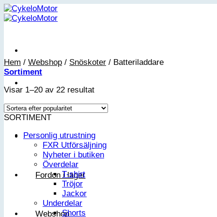
Skip
to
content
Hem
/
Webshop
/
Snöskoter
/
Batteriladdare
Sortiment
Sortera
Visar 1–20 av 22 resultat
efter
popularitet
SORTIMENT
Personlig utrustning
FXR Utförsäljning
Nyheter i butiken
Överdelar
T-shirt
Fordon i lager
Tröjor
Jackor
Underdelar
Shorts
Webshop