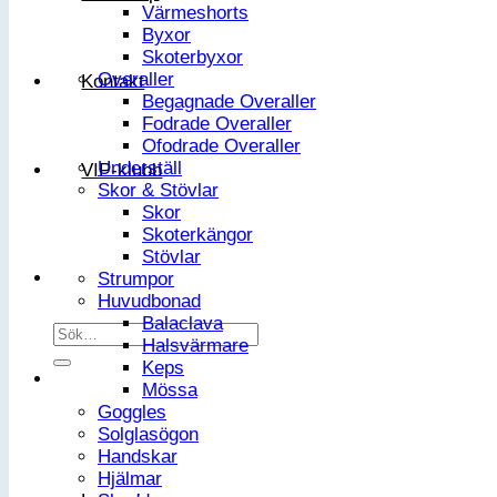
Värmeshorts
Byxor
Skoterbyxor
Overaller
Kontakt
Begagnade Overaller
Fodrade Overaller
Ofodrade Overaller
Underställ
VIP-klubb
Skor & Stövlar
Skor
Skoterkängor
Stövlar
Strumpor
Huvudbonad
Balaclava
Sök
Halsvärmare
efter:
Keps
Mössa
Goggles
Solglasögon
Handskar
Hjälmar