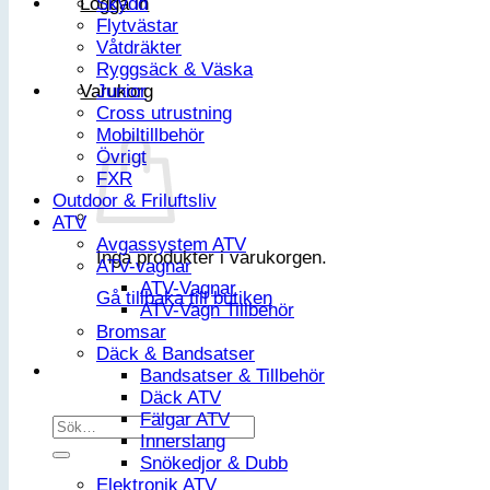
Logga in
Skydd
Flytvästar
Våtdräkter
Ryggsäck & Väska
Varukorg
Junior
Cross utrustning
Mobiltillbehör
Övrigt
FXR
Outdoor & Friluftsliv
ATV
Avgassystem ATV
Inga produkter i varukorgen.
ATV-vagnar
ATV-Vagnar
Gå tillbaka till butiken
ATV-Vagn Tillbehör
Bromsar
Däck & Bandsatser
Bandsatser & Tillbehör
Däck ATV
Fälgar ATV
Sök
Innerslang
efter:
Snökedjor & Dubb
Elektronik ATV