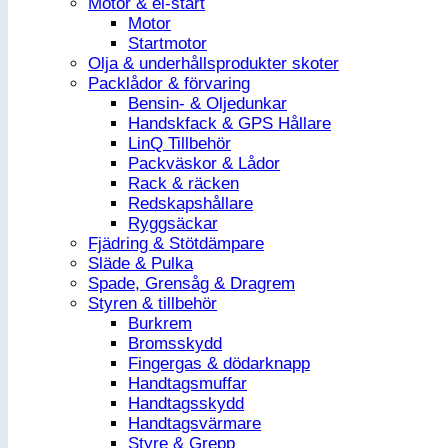
Motor & el-start
Motor
Startmotor
Olja & underhållsprodukter skoter
Packlådor & förvaring
Bensin- & Oljedunkar
Handskfack & GPS Hållare
LinQ Tillbehör
Packväskor & Lådor
Rack & räcken
Redskapshållare
Ryggsäckar
Fjädring & Stötdämpare
Släde & Pulka
Spade, Grensåg & Dragrem
Styren & tillbehör
Burkrem
Bromsskydd
Fingergas & dödarknapp
Handtagsmuffar
Handtagsskydd
Handtagsvärmare
Styre & Grepp