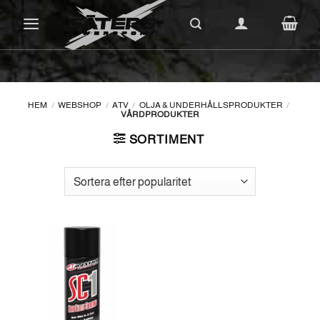
Skip
to
content
HEM
/
WEBSHOP
/
ATV
/
OLJA & UNDERHÅLLSPRODUKTER
/
VÅRDPRODUKTER
SORTIMENT