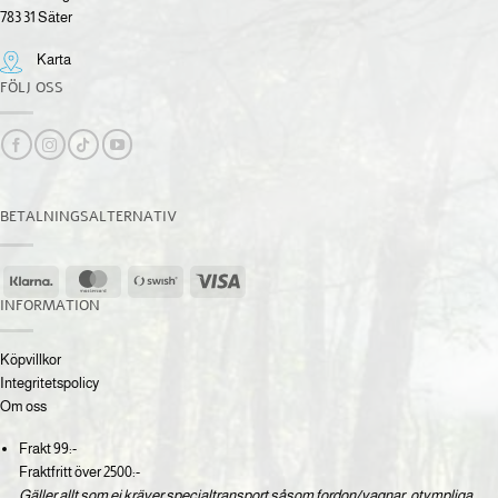
783 31 Säter
Karta
FÖLJ OSS
BETALNINGSALTERNATIV
Klarna
MasterCard
Swish
Visa
(SE)
INFORMATION
Köpvillkor
Integritetspolicy
Om oss
Frakt 99:-
Fraktfritt över 2500:-
Gäller allt som ej kräver specialtransport såsom fordon/vagnar, otympliga