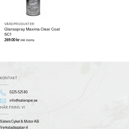
VÅRDPRODUKTER
Glansspray Maxima Clear Coat
SC1
269.00
kr
inkl. moms
KONTAKT
0225-525 80
info@saterspw.se
HÄR FINNS VI
Säters Cykel & Motor AB
Verkstadsgatan 4