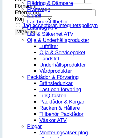
Fjädring & Dämpare
Förnamn
Framvagn
Efternamn
Kapell
Kön
Lantbrukstillbehör
Jag accepterar integritetspolicyn
Luftintag ATV
Lås & Säkerhet ATV
Olja & Underhållsprodukter
Luftfilter
Olja & Servicepaket
Tändstift
Underhållsprodukter
Vårdprodukter
Packlådor & Förvaring
Bränsledunkar
Last och förvaring
LinQ-fästen
Packlådor & Korgar
Räcken & Hållare
Tillbehör Packlådor
Väskor ATV
Plogar
Monteringsatser plog