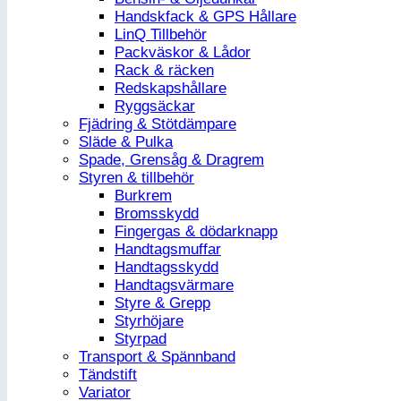
Handskfack & GPS Hållare
LinQ Tillbehör
Packväskor & Lådor
Rack & räcken
Redskapshållare
Ryggsäckar
Fjädring & Stötdämpare
Släde & Pulka
Spade, Grensåg & Dragrem
Styren & tillbehör
Burkrem
Bromsskydd
Fingergas & dödarknapp
Handtagsmuffar
Handtagsskydd
Handtagsvärmare
Styre & Grepp
Styrhöjare
Styrpad
Transport & Spännband
Tändstift
Variator