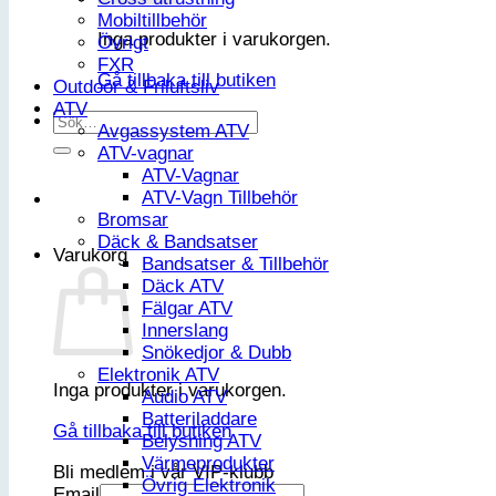
Mobiltillbehör
Inga produkter i varukorgen.
Övrigt
FXR
Gå tillbaka till butiken
Outdoor & Friluftsliv
ATV
Sök
Avgassystem ATV
efter:
ATV-vagnar
ATV-Vagnar
ATV-Vagn Tillbehör
Bromsar
Däck & Bandsatser
Varukorg
Bandsatser & Tillbehör
Däck ATV
Fälgar ATV
Innerslang
Snökedjor & Dubb
Elektronik ATV
Inga produkter i varukorgen.
Audio ATV
Batteriladdare
Gå tillbaka till butiken
Belysning ATV
Värmeprodukter
Bli medlem i vår VIP-klubb
Övrig Elektronik
Email