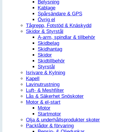
Belysning
Kablage
Spårsändare & GPS
Övrig el
Tågrepp, Fotstöd & Knäskydd
Skidor & Styrstål
A-arm, spindlar & tillbehör
Skidbelag
Skidhantag
Skidor
Skidtillbehör
Styrstål
Isrivare & Kylning
Kapell
Lavinutrustning
Luft- & Meshfilter
Lås & Säkerhet Snöskoter
Motor & el-start
Motor
Startmotor
Olja & underhållsprodukter skoter
Packlådor & förvaring
Bensin- & Oljedunkar