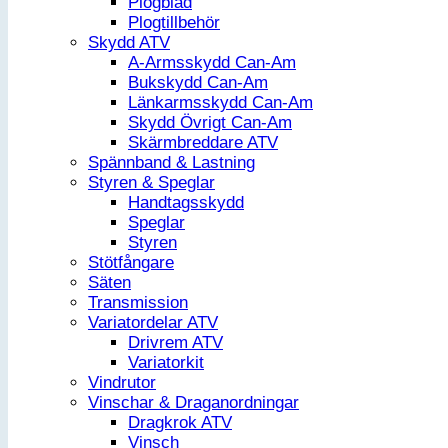
Plogblad
Plogtillbehör
Skydd ATV
A-Armsskydd Can-Am
Bukskydd Can-Am
Länkarmsskydd Can-Am
Skydd Övrigt Can-Am
Skärmbreddare ATV
Spännband & Lastning
Styren & Speglar
Handtagsskydd
Speglar
Styren
Stötfångare
Säten
Transmission
Variatordelar ATV
Drivrem ATV
Variatorkit
Vindrutor
Vinschar & Draganordningar
Dragkrok ATV
Vinsch