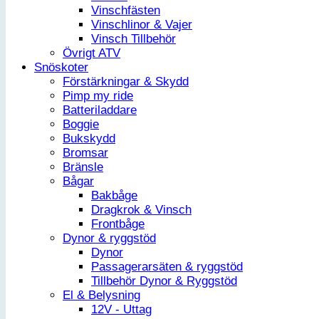
Vinschfästen
Vinschlinor & Vajer
Vinsch Tillbehör
Övrigt ATV
Snöskoter
Förstärkningar & Skydd
Pimp my ride
Batteriladdare
Boggie
Bukskydd
Bromsar
Bränsle
Bågar
Bakbåge
Dragkrok & Vinsch
Frontbåge
Dynor & ryggstöd
Dynor
Passagerarsäten & ryggstöd
Tillbehör Dynor & Ryggstöd
El & Belysning
12V - Uttag