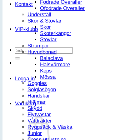
Fodrade Overaller
Kontakt
Ofodrade Overaller
Underställ
Skor & Stövlar
Skor
VIP-klubb
Skoterkängor
Stövlar
Strumpor
Sök
Huvudbonad
efter:
Balaclava
Halsvärmare
Keps
Mössa
Logga in
Goggles
Solglasögon
Handskar
Hjälmar
Varukorg
Skydd
Flytvästar
Våtdräkter
Ryggsäck & Väska
Junior
Cross utrustning