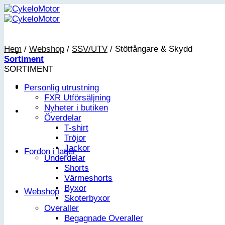
Skip
to
content
Hem
/
Webshop
/
SSV/UTV
/
Stötfångare & Skydd
Sortiment
SORTIMENT
Personlig utrustning
FXR Utförsäljning
Nyheter i butiken
Överdelar
T-shirt
Tröjor
Jackor
Fordon i lager
Underdelar
Shorts
Värmeshorts
Byxor
Webshop
Skoterbyxor
Overaller
Begagnade Overaller