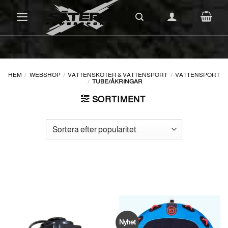
Skip
to
content
HEM
/
WEBSHOP
/
VATTENSKOTER & VATTENSPORT
/
VATTENSPORT
/
TUBE/ÅKRINGAR
SORTIMENT
Nyhet