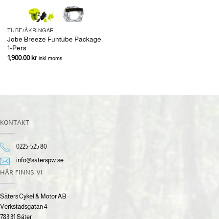
TUBE/ÅKRINGAR
Jobe Breeze Funtube Package
1-Pers
1,900.00
kr
inkl. moms
KONTAKT
0225-525 80
info@saterspw.se
HÄR FINNS VI
Säters Cykel & Motor AB
Verkstadsgatan 4
783 31 Säter