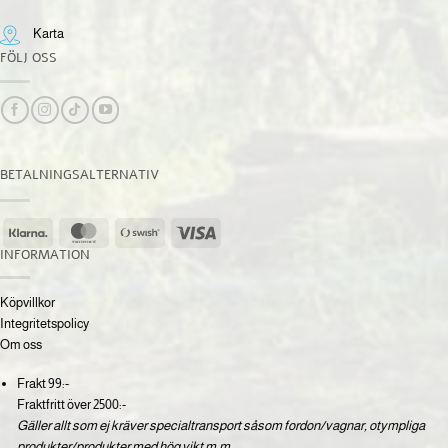
Karta
FÖLJ OSS
BETALNINGSALTERNATIV
Klarna
MasterCard
Swish
Visa
(SE)
INFORMATION
Köpvillkor
Integritetspolicy
Om oss
Frakt 99:-
Fraktfritt över 2500:-
Gäller allt som ej kräver specialtransport såsom fordon/vagnar, otympliga
produkter/produkter med hög vikt m.m