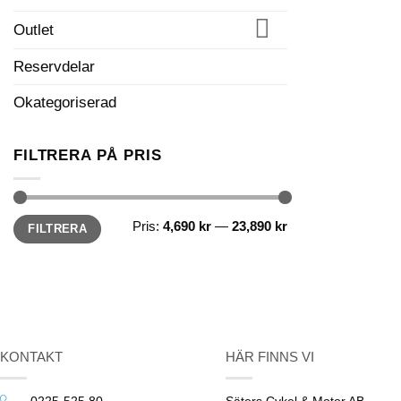
Outlet
Reservdelar
Okategoriserad
FILTRERA PÅ PRIS
Min
Max
Pris:
4,690 kr
—
23,890 kr
FILTRERA
pris
pris
KONTAKT
HÄR FINNS VI