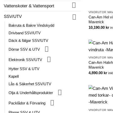
Vattenskoter & Vattensport
VINDRUTOR MAV
SSV/UTV
Can-Am Hel vin
Maverick
Bakruta & Bakre Vindskydd
10,190.00
kr
i
Drivband SSV/UTV
Däck & fälgar SSV/UTV
Dörrar SSV & UTV
VINDRUTOR MAV
Elektronik SSV/UTV
Can-Am Halvhö
Maverick
Hytter SSV & UTV
4,890.00
kr
ink
Kapell
Lås & Säkerhet SSV/UTV
Olja & Underhållsprodukter
Packlådor & Förvaring
VINDRUTOR MAV
Plogar SSV & UTV