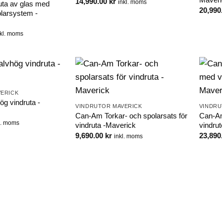
14,990.00
kr
inkl. moms
ta av glas med
20,990
olarsystem -
nkl. moms
ERICK
g vindruta -
VINDRUTOR MAVERICK
VINDRU
Can-Am Torkar- och spolarsats för
Can-Am
l. moms
vindruta -Maverick
vindru
9,690.00
kr
23,890
inkl. moms