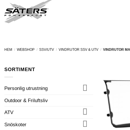
Skip
to
FORDON I LAGER
content
HEM
/
WEBSHOP
/
SSV/UTV
/
VINDRUTOR SSV & UTV
/
VINDRUTOR MA
SORTIMENT
Personlig utrustning
Outdoor & Friluftsliv
ATV
Snöskoter