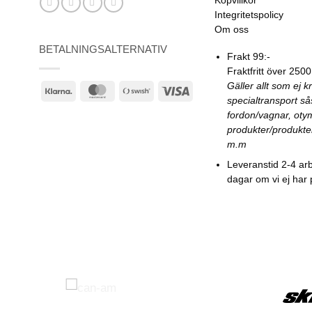
Köpvillkor
Integritetspolicy
Om oss
BETALNINGSALTERNATIV
Frakt 99:-
Fraktfritt över 2500
Gäller allt som ej k
Klarna
MasterCard
Swish
Visa
specialtransport s
(SE)
fordon/vagnar, oty
produkter/produkte
m.m
Leveranstid 2-4 ar
dagar om vi ej har 