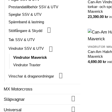
Can-Am Vindru
torkar- och sp
Prestandatillbehör SSV & UTV
Maverick
Speglar SSV & UTV
23,390.00
kr
i
Spännband & lastning
Stötfångare & Skydd
Tak SSV & UTV
VINDRUTOR MAV
Vindrutor SSV & UTV
Can-Am Halvhö
Maverick
Vindrutor Maverick
4,690.00
kr
ink
Vindrutor Traxter
Vinschar & draganordningar
MX Motorcross
Släpvagnar
Universal