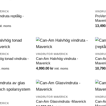
ERICK
VINDRU
druta reptålig -
ProVen
Maveri
13,490
nkl. moms
ERICK
VINDRUTOR MAVERICK
VINDRU
g tonad vindruta -
Can-Am Halvhög vindruta -
Can-Am 
Maverick
Maveri
4,990.00
kr
10,790
l. moms
inkl. moms
VINDRUTOR MAVERICK
VINDRU
Can-Am
Can-Am Glasvindruta -Maverick
ERICK
Maveri