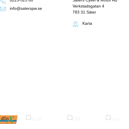
0225-525 80
Säters Cykel & Motor AB
Verkstadsgatan 4
info@saterspw.se
783 31 Säter
Karta