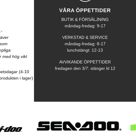
VÅRA ÖPPETTIDER
BUTIK & FÖRSÄLJNING
måndag-fredag: 9-17
:-
räver
VERKSTAD & SERVICE
åsom
måndag-fredag: 8-17
mpliga
lunchstängt: 12-13
r med hög vikt
AVVIKANDE ÖPPETTIDER
fredagen den 3/7: stänger kl 12
betsdagar (4-10
produkten i lager)