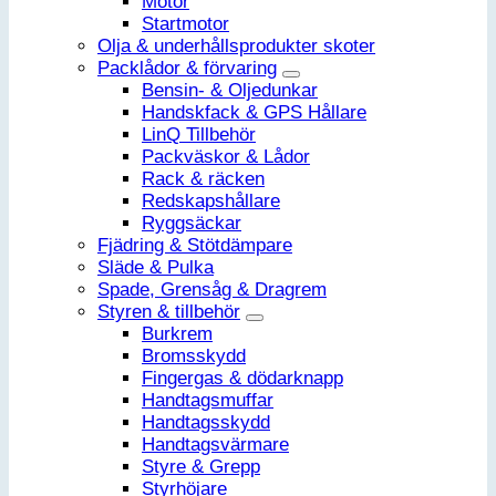
Motor
Startmotor
Olja & underhållsprodukter skoter
Packlådor & förvaring
Bensin- & Oljedunkar
Handskfack & GPS Hållare
LinQ Tillbehör
Packväskor & Lådor
Rack & räcken
Redskapshållare
Ryggsäckar
Fjädring & Stötdämpare
Släde & Pulka
Spade, Grensåg & Dragrem
Styren & tillbehör
Burkrem
Bromsskydd
Fingergas & dödarknapp
Handtagsmuffar
Handtagsskydd
Handtagsvärmare
Styre & Grepp
Styrhöjare