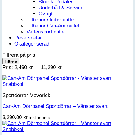
Skor & Pedaler
Underhåll & Service
Övrigt
Tillbehör skoter outlet
Tillbehör Can-Am outlet
Vattensport outlet
Reservdelar
Okategoriserad
Filtrera på pris
Min
Max
Filtrera
pris
pris
Pris:
2,490 kr
—
11,290 kr
Snabbkoll
Sportdörrar Maverick
Can-Am Dörrpanel Sportdörrar – Vänster svart
3,290.00
kr
inkl. moms
Snabbkoll