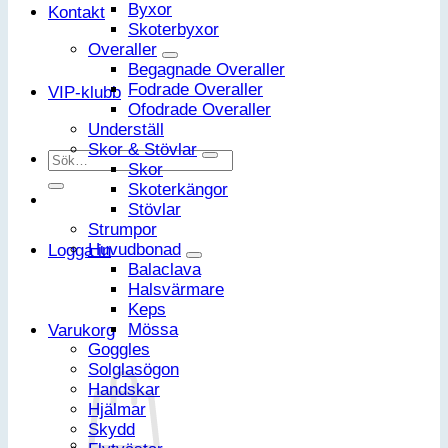
Byxor
Kontakt
Skoterbyxor
Overaller
Begagnade Overaller
Fodrade Overaller
VIP-klubb
Ofodrade Overaller
Underställ
Skor & Stövlar
Sök
Skor
efter:
Skoterkängor
Stövlar
Strumpor
Huvudbonad
Logga in
Balaclava
Halsvärmare
Keps
Mössa
Varukorg
Goggles
Solglasögon
Handskar
Hjälmar
Skydd