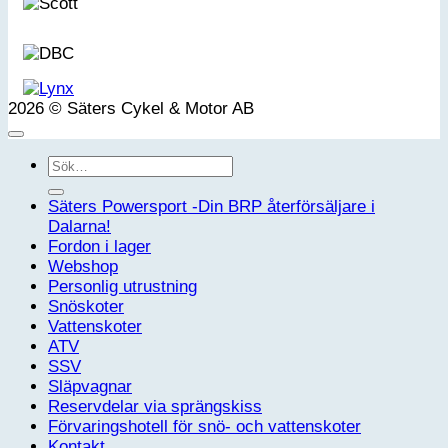
2026 © Säters Cykel & Motor AB
Sök
efter:
Säters Powersport -Din BRP återförsäljare i
Dalarna!
Fordon i lager
Webshop
Personlig utrustning
Snöskoter
Vattenskoter
ATV
SSV
Släpvagnar
Reservdelar via sprängskiss
Förvaringshotell för snö- och vattenskoter
Kontakt