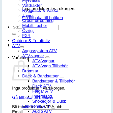
Flytvästar
Våtdräkter
Inga produkter i varukorgen.
Ryggsäck & Väska
Junior
Gå tillbaka till butiken
Cross utrustning
Mobiltillbehör
Sök
Övrigt
efter:
FXR
Outdoor & Friluftsliv
ATV
Avgassystem ATV
ATV-vagnar
Varukorg
ATV-Vagnar
ATV-Vagn Tillbehör
Bromsar
Däck & Bandsatser
Bandsatser & Tillbehör
Däck ATV
Inga produkter i varukorgen.
Fälgar ATV
Innerslang
Gå tillbaka till butiken
Snökedjor & Dubb
Elektronik ATV
Bli medlem i vår VIP-klubb
Audio ATV
Email