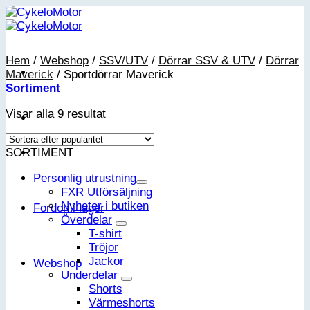
Skip
to
content
Hem
/
Webshop
/
SSV/UTV
/
Dörrar SSV & UTV
/
Dörrar
Maverick
/
Sportdörrar Maverick
Sortiment
Sortera
Visar alla 9 resultat
efter
popularitet
SORTIMENT
Personlig utrustning
FXR Utförsäljning
Nyheter i butiken
Fordon i lager
Överdelar
T-shirt
Tröjor
Jackor
Webshop
Underdelar
Shorts
Värmeshorts