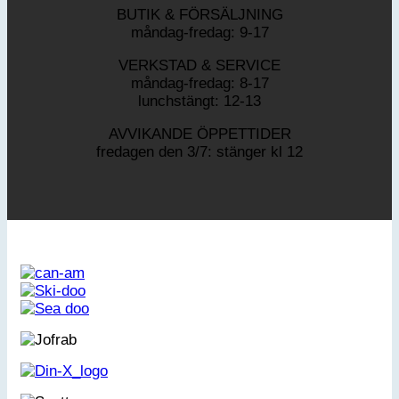
BUTIK & FÖRSÄLJNING
måndag-fredag: 9-17
VERKSTAD & SERVICE
måndag-fredag: 8-17
lunchstängt: 12-13
AVVIKANDE ÖPPETTIDER
fredagen den 3/7: stänger kl 12