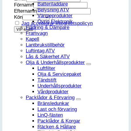
Batteriladdare
Förnamn
Belysning ATV
Efternamn
Värmeprodukter
Kön
Övrig Elektronik
Jag accepterar integritetspolicyn
Fjädring & Dämpare
Framvagn
Kapell
Lantbrukstillbehör
Luftintag ATV
Lås & Säkerhet ATV
Olja & Underhållsprodukter
Luftfilter
Olja & Servicepaket
Tändstift
Underhållsprodukter
Vårdprodukter
Packlådor & Förvaring
Bränsledunkar
Last och förvaring
LinQ-fästen
Packlådor & Korgar
Räcken & Hållare