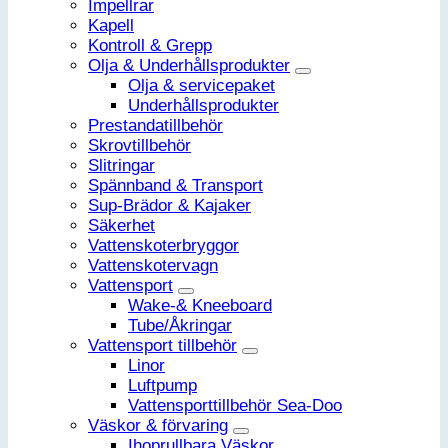
Impellrar
Kapell
Kontroll & Grepp
Olja & Underhållsprodukter
Olja & servicepaket
Underhållsprodukter
Prestandatillbehör
Skrovtillbehör
Slitringar
Spännband & Transport
Sup-Brädor & Kajaker
Säkerhet
Vattenskoterbryggor
Vattenskotervagn
Vattensport
Wake-& Kneeboard
Tube/Åkringar
Vattensport tillbehör
Linor
Luftpump
Vattensporttillbehör Sea-Doo
Väskor & förvaring
Ihoprullbara Väskor