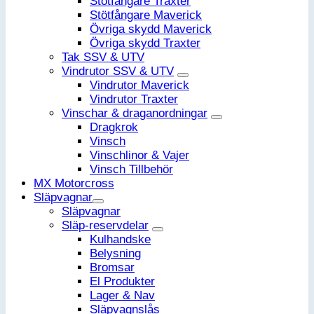
Stötfångare Traxter
Stötfångare Maverick
Övriga skydd Maverick
Övriga skydd Traxter
Tak SSV & UTV
Vindrutor SSV & UTV
Vindrutor Maverick
Vindrutor Traxter
Vinschar & draganordningar
Dragkrok
Vinsch
Vinschlinor & Vajer
Vinsch Tillbehör
MX Motorcross
Släpvagnar
Släpvagnar
Släp-reservdelar
Kulhandske
Belysning
Bromsar
El Produkter
Lager & Nav
Släpvagnslås