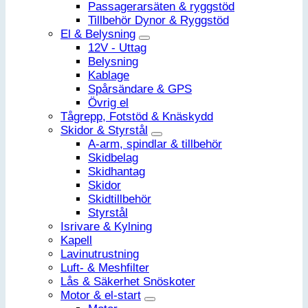
Passagerarsäten & ryggstöd
Tillbehör Dynor & Ryggstöd
El & Belysning
12V - Uttag
Belysning
Kablage
Spårsändare & GPS
Övrig el
Tågrepp, Fotstöd & Knäskydd
Skidor & Styrstål
A-arm, spindlar & tillbehör
Skidbelag
Skidhantag
Skidor
Skidtillbehör
Styrstål
Isrivare & Kylning
Kapell
Lavinutrustning
Luft- & Meshfilter
Lås & Säkerhet Snöskoter
Motor & el-start