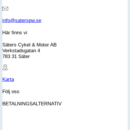
info@saterspw.se
Här finns vi
Säters Cykel & Motor AB
Verkstadsgatan 4
783 31 Säter
Karta
Följ oss
BETALNINGSALTERNATIV
K