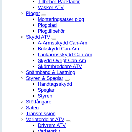
Tillbehör Packlådor
Väskor ATV
Plogar
Monteringsatser plog
Plogblad
Plogtillbehör
Skydd ATV
A-Armsskydd Can-Am
Bukskydd Can-Am
Länkarmsskydd Can-Am
Skydd Övrigt Can-Am
Skärmbreddare ATV
Spännband & Lastning
Styren & Speglar
Handtagsskydd
Speglar
Styren
Stötfångare
Säten
Transmission
Variatordelar ATV
Drivrem ATV
Variatorkit