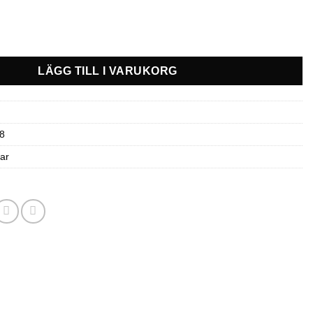
yg mängd
LÄGG TILL I VARUKORG
8
ar