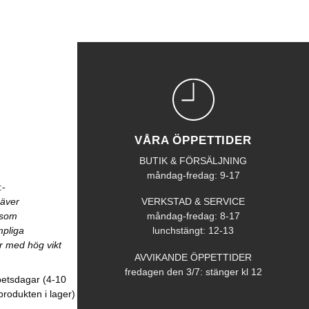
VÅRA ÖPPETTIDER
BUTIK & FÖRSÄLJNING
måndag-fredag: 9-17
:-
räver
VERKSTAD & SERVICE
åsom
måndag-fredag: 8-17
mpliga
lunchstängt: 12-13
r med hög vikt
AVVIKANDE ÖPPETTIDER
fredagen den 3/7: stänger kl 12
betsdagar (4-10
produkten i lager)