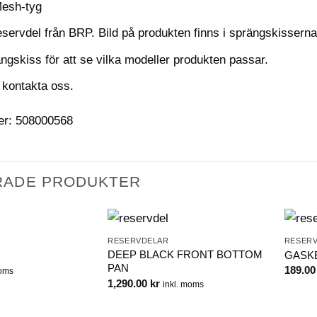
 Mesh-tyg
eservdel från BRP. Bild på produkten finns i sprängskisserna
ngskiss för att se vilka modeller produkten passar.
 kontakta oss.
er: 508000568
RADE PRODUKTER
RESERVDELAR
RESER
DEEP BLACK FRONT BOTTOM
GASK
PAN
189.0
moms
1,290.00
kr
inkl. moms