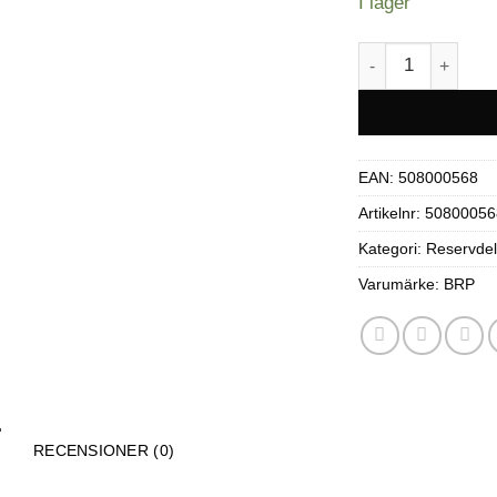
I lager
Air filter Mesh-t
EAN:
508000568
Artikelnr:
50800056
Kategori:
Reservdel
Varumärke:
BRP
RECENSIONER (0)