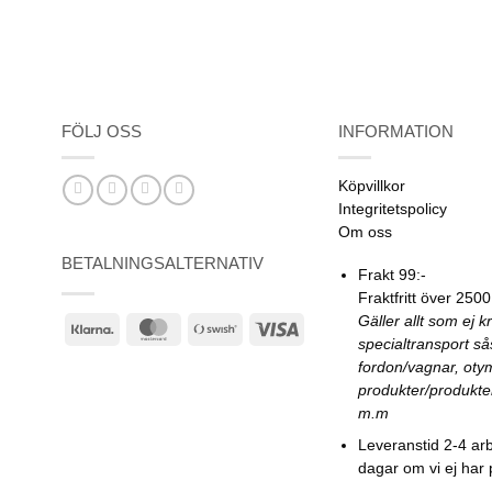
FÖLJ OSS
INFORMATION
Köpvillkor
Integritetspolicy
Om oss
BETALNINGSALTERNATIV
Frakt 99:-
Fraktfritt över 2500
Gäller allt som ej k
Klarna
MasterCard
Swish
Visa
specialtransport s
(SE)
fordon/vagnar, oty
produkter/produkte
m.m
Leveranstid 2-4 ar
dagar om vi ej har 