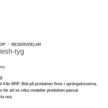
LOGGA IN
VARUKORG
OP
/
RESERVDELAR
 Mesh-tyg
oms
yg
el från BRP. Bild på produkten finns i sprängskisserna.
s för att se vilka modeller produkten passar.
kta oss.