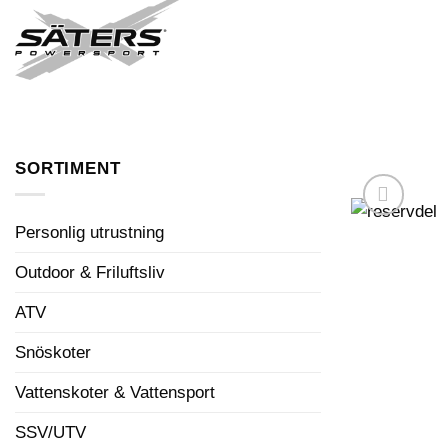
Skip
to
FORDON I LAGER
content
SORTIMENT
Personlig utrustning
Outdoor & Friluftsliv
ATV
Snöskoter
Vattenskoter & Vattensport
SSV/UTV