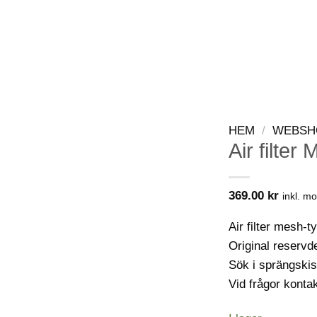
WEBSHOP
KONTAKT
VIP-KLUBB
HEM
/
WEBSH
Air filter
369.00
kr
inkl. m
Air filter mesh-t
Original reservd
Sök i sprängskis
Vid frågor konta