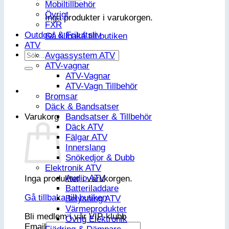
Mobiltillbehör
Övrigt
Inga produkter i varukorgen.
FXR
Outdoor & Friluftsliv
Gå tillbaka till butiken
ATV
Sök
Avgassystem ATV
efter:
ATV-vagnar
ATV-Vagnar
ATV-Vagn Tillbehör
Bromsar
Däck & Bandsatser
Bandsatser & Tillbehör
Varukorg
Däck ATV
Fälgar ATV
Innerslang
Snökedjor & Dubb
Elektronik ATV
Audio ATV
Inga produkter i varukorgen.
Batteriladdare
Gå tillbaka till butiken
Belysning ATV
Värmeprodukter
Bli medlem i vår VIP-klubb
Övrig Elektronik
Email