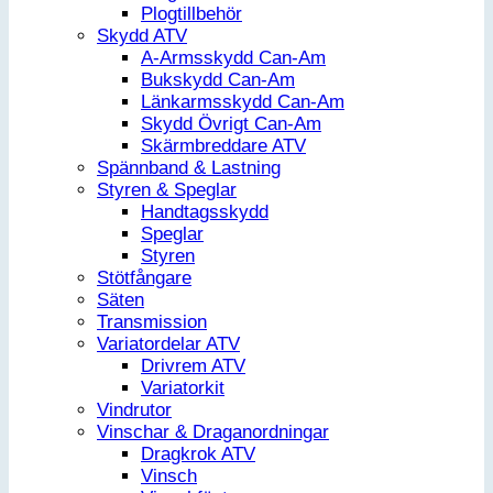
Plogtillbehör
Skydd ATV
A-Armsskydd Can-Am
Bukskydd Can-Am
Länkarmsskydd Can-Am
Skydd Övrigt Can-Am
Skärmbreddare ATV
Spännband & Lastning
Styren & Speglar
Handtagsskydd
Speglar
Styren
Stötfångare
Säten
Transmission
Variatordelar ATV
Drivrem ATV
Variatorkit
Vindrutor
Vinschar & Draganordningar
Dragkrok ATV
Vinsch