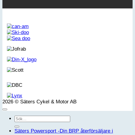
2026 © Säters Cykel & Motor AB
Sök
efter:
Säters Powersport -Din BRP återförsäljare i