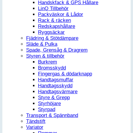
Handskfack & GPS Hållare
LinQ Tillbehör
Packväskor & Lådor
Rack & räcken
Redskapshållare
Ryggsäckar
Fjädring & Stötdämpare
Släde & Pulka
Spade, Grensåg & Dragrem
Styren & tillbehör
Burkrem
Bromsskydd
Fingergas & dödarknapp
Handtagsmuffar
Handtagsskydd
Handtagsvärmare
Styre & Grepp
Styrhöjare
Styrpad
Transport & Spännband
Tändstift
Variator