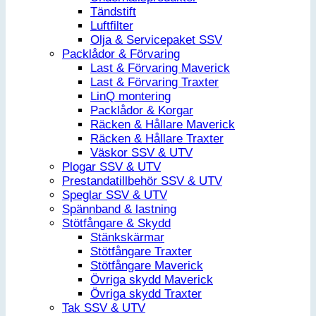
Tändstift
Luftfilter
Olja & Servicepaket SSV
Packlådor & Förvaring
Last & Förvaring Maverick
Last & Förvaring Traxter
LinQ montering
Packlådor & Korgar
Räcken & Hållare Maverick
Räcken & Hållare Traxter
Väskor SSV & UTV
Plogar SSV & UTV
Prestandatillbehör SSV & UTV
Speglar SSV & UTV
Spännband & lastning
Stötfångare & Skydd
Stänkskärmar
Stötfångare Traxter
Stötfångare Maverick
Övriga skydd Maverick
Övriga skydd Traxter
Tak SSV & UTV