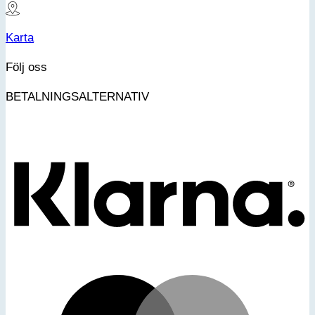
Karta
Följ oss
BETALNINGSALTERNATIV
K
M