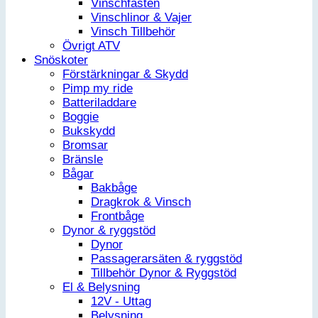
Vinschfästen
Vinschlinor & Vajer
Vinsch Tillbehör
Övrigt ATV
Snöskoter
Förstärkningar & Skydd
Pimp my ride
Batteriladdare
Boggie
Bukskydd
Bromsar
Bränsle
Bågar
Bakbåge
Dragkrok & Vinsch
Frontbåge
Dynor & ryggstöd
Dynor
Passagerarsäten & ryggstöd
Tillbehör Dynor & Ryggstöd
El & Belysning
12V - Uttag
Belysning