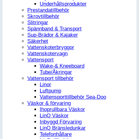
Underhållsprodukter
Prestandatillbehör
Skrovtillbehör
Slitringar
Spännband & Transport
Sup-Brädor & Kajaker
Säkerhet
Vattenskoterbryggor
Vattenskotervagn
Vattensport
Wake-& Kneeboard
Tube/Åkringar
Vattensport tillbehör
Linor
Luftpump
Vattensporttillbehör Sea-Doo
Väskor & förvaring
Ihoprullbara Väskor
LinQ Väskor
Inbyggd Förvaring
LinQ Bränsledunkar
Telefonhållare