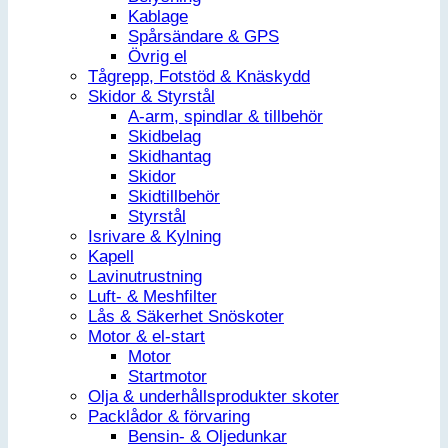
Kablage
Spårsändare & GPS
Övrig el
Tågrepp, Fotstöd & Knäskydd
Skidor & Styrstål
A-arm, spindlar & tillbehör
Skidbelag
Skidhantag
Skidor
Skidtillbehör
Styrstål
Isrivare & Kylning
Kapell
Lavinutrustning
Luft- & Meshfilter
Lås & Säkerhet Snöskoter
Motor & el-start
Motor
Startmotor
Olja & underhållsprodukter skoter
Packlådor & förvaring
Bensin- & Oljedunkar