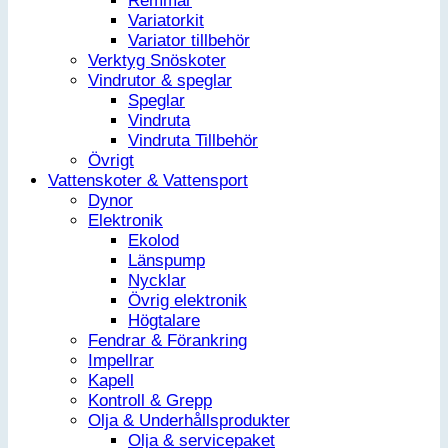
Remmar
Variatorkit
Variator tillbehör
Verktyg Snöskoter
Vindrutor & speglar
Speglar
Vindruta
Vindruta Tillbehör
Övrigt
Vattenskoter & Vattensport
Dynor
Elektronik
Ekolod
Länspump
Nycklar
Övrig elektronik
Högtalare
Fendrar & Förankring
Impellrar
Kapell
Kontroll & Grepp
Olja & Underhållsprodukter
Olja & servicepaket