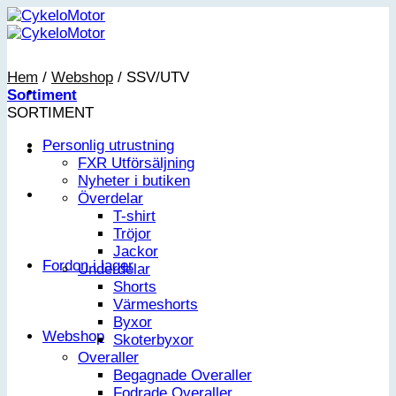
Skip
to
content
Hem
/
Webshop
/
SSV/UTV
Sortiment
SORTIMENT
Personlig utrustning
FXR Utförsäljning
Nyheter i butiken
Överdelar
T-shirt
Tröjor
Jackor
Fordon i lager
Underdelar
Shorts
Värmeshorts
Byxor
Webshop
Skoterbyxor
Overaller
Begagnade Overaller
Fodrade Overaller