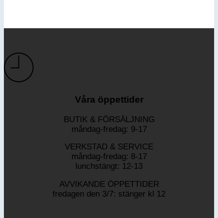
Våra öppettider
BUTIK & FÖRSÄLJNING
måndag-fredag: 9-17
VERKSTAD & SERVICE
måndag-fredag: 8-17
lunchstängt: 12-13
AVVIKANDE ÖPPETTIDER
fredagen den 3/7: stänger kl 12