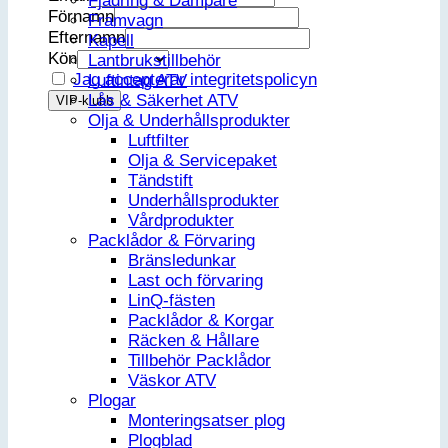
Fjädring & Dämpare
Förnamn
Framvagn
Efternamn
Kapell
Kön
Lantbrukstillbehör
Jag accepterar integritetspolicyn
Luftintag ATV
Lås & Säkerhet ATV
Olja & Underhållsprodukter
Luftfilter
Olja & Servicepaket
Tändstift
Underhållsprodukter
Vårdprodukter
Packlådor & Förvaring
Bränsledunkar
Last och förvaring
LinQ-fästen
Packlådor & Korgar
Räcken & Hållare
Tillbehör Packlådor
Väskor ATV
Plogar
Monteringsatser plog
Plogblad