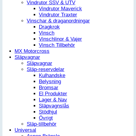
Vindrutor SSV & UTV
Vindrutor Maverick
Vindrutor Traxter
Vinschar & draganordningar
Dragkrok
Vinsch
Vinschlinor & Vajer
Vinsch Tillbehör
MX Motorcross
Släpvagnar
Släpvagnar
Släp-reservdelar
Kulhandske
Belysning
Bromsar
El Produkter
Lager & Nav
Släpvagnslås
Stödhjul
Övrigt
Släp-tillbehör
Universal