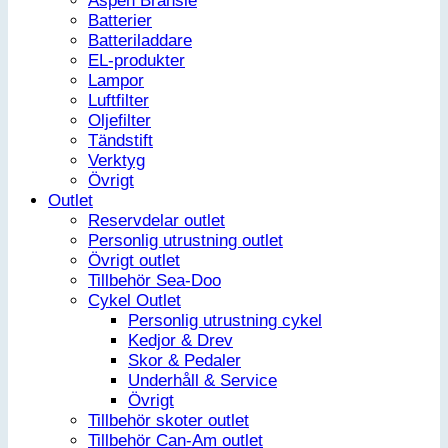
Aspen Bränsle
Batterier
Batteriladdare
EL-produkter
Lampor
Luftfilter
Oljefilter
Tändstift
Verktyg
Övrigt
Outlet
Reservdelar outlet
Personlig utrustning outlet
Övrigt outlet
Tillbehör Sea-Doo
Cykel Outlet
Personlig utrustning cykel
Kedjor & Drev
Skor & Pedaler
Underhåll & Service
Övrigt
Tillbehör skoter outlet
Tillbehör Can-Am outlet