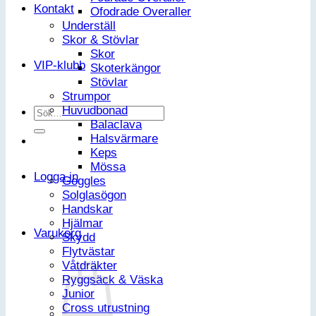
Kontakt
Ofodrade Overaller
Underställ
Skor & Stövlar
Skor
VIP-klubb
Skoterkängor
Stövlar
Strumpor
Huvudbonad
Sök
Balaclava
efter:
Halsvärmare
Keps
Mössa
Logga in
Goggles
Solglasögon
Handskar
Hjälmar
Varukorg
Skydd
Flytvästar
Våtdräkter
Ryggsäck & Väska
Junior
Cross utrustning