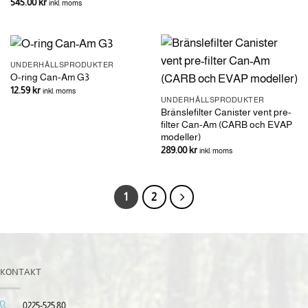
545.00
kr
inkl. moms
UNDERHÅLLSPRODUKTER
O-ring Can-Am G3
12.59
kr
inkl. moms
UNDERHÅLLSPRODUKTER
Bränslefilter Canister vent pre-
filter Can-Am (CARB och EVAP
modeller)
289.00
kr
inkl. moms
1
2
KONTAKT
0225-525 80