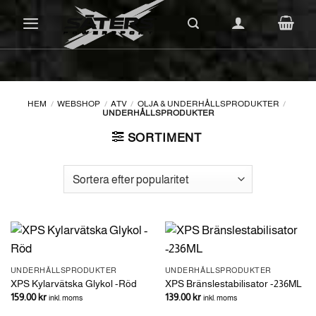
Skip
to
content
HEM
/
WEBSHOP
/
ATV
/
OLJA & UNDERHÅLLSPRODUKTER
/
UNDERHÅLLSPRODUKTER
SORTIMENT
UNDERHÅLLSPRODUKTER
UNDERHÅLLSPRODUKTER
XPS Kylarvätska Glykol -Röd
XPS Bränslestabilisator -236ML
159.00
kr
139.00
kr
inkl. moms
inkl. moms