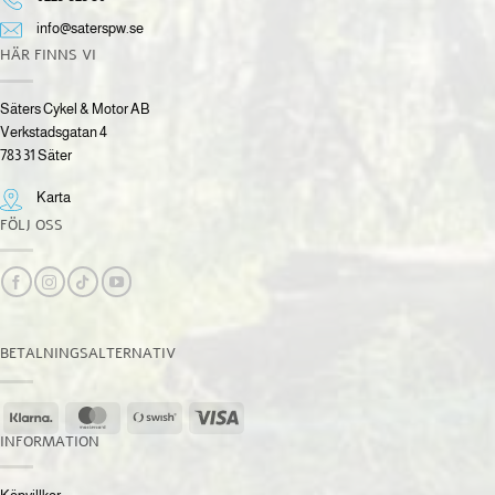
info@saterspw.se
HÄR FINNS VI
Säters Cykel & Motor AB
Verkstadsgatan 4
783 31 Säter
Karta
FÖLJ OSS
BETALNINGSALTERNATIV
Klarna
MasterCard
Swish
Visa
(SE)
INFORMATION