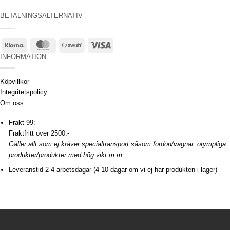
BETALNINGSALTERNATIV
Klarna
MasterCard
Swish
Visa
(SE)
INFORMATION
Köpvillkor
Integritetspolicy
Om oss
Frakt 99:-
Fraktfritt över 2500:-
Gäller allt som ej kräver specialtransport såsom fordon/vagnar, otympliga
produkter/produkter med hög vikt m.m
Leveranstid 2-4 arbetsdagar (4-10 dagar om vi ej har produkten i lager)