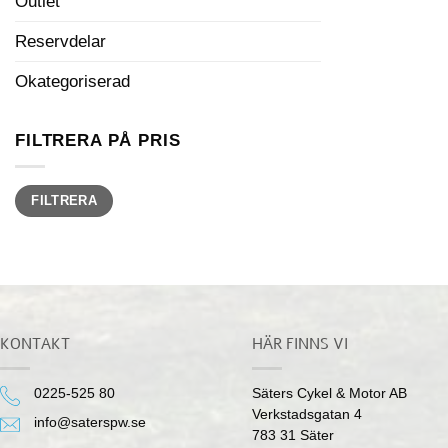
Outlet
Reservdelar
Okategoriserad
FILTRERA PÅ PRIS
Min
Max
FILTRERA
pris
pris
KONTAKT
HÄR FINNS VI
0225-525 80
Säters Cykel & Motor AB
Verkstadsgatan 4
info@saterspw.se
783 31 Säter