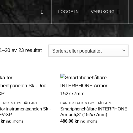
LOGGA IN
VARUKORG
Sortera
1–20 av 23 resultat
efter
popularitet
FACK & GPS HÅLLARE
HANDSKFACK & GPS HÅLLARE
för instrumentpanelen Ski-
Smartphonehållare INTERPHONE
EV-XP
Armor 5,8″ (152x77mm)
0
kr
486.00
kr
inkl. moms
inkl. moms