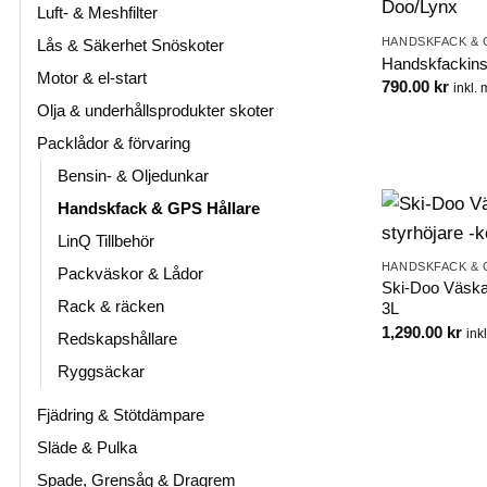
Luft- & Meshfilter
HANDSKFACK & 
Lås & Säkerhet Snöskoter
Handskfackins
Motor & el-start
790.00
kr
inkl.
Olja & underhållsprodukter skoter
Packlådor & förvaring
Bensin- & Oljedunkar
Handskfack & GPS Hållare
LinQ Tillbehör
HANDSKFACK & 
Packväskor & Lådor
Ski-Doo Väska 
Rack & räcken
3L
1,290.00
kr
ink
Redskapshållare
Ryggsäckar
Fjädring & Stötdämpare
Släde & Pulka
Spade, Grensåg & Dragrem