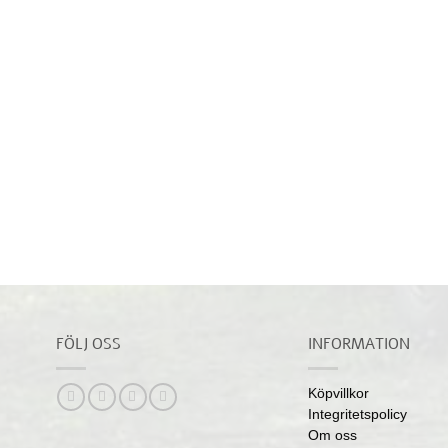
FÖLJ OSS
INFORMATION
Köpvillkor
Integritetspolicy
Om oss