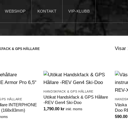
WEBSHOP
KONTAKT
VIP-KLUBB
Visar 
FACK & GPS HÅLLARE
HANDSKFACK & GPS HÅLLARE
Utökat Handskfack & GPS Hållare
GPS HÅLLARE
HANDSK
-REV Gen4 Ski-Doo
llare INTERPHONE
Väska 
1,790.00
kr
inkl. moms
″ (168x83mm)
Doo R
590.0
 moms