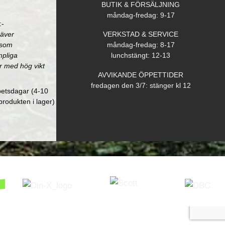
BUTIK & FÖRSÄLJNING
måndag-fredag: 9-17
:-
räver
VERKSTAD & SERVICE
åsom
måndag-fredag: 8-17
mpliga
lunchstängt: 12-13
r med hög vikt
AVVIKANDE ÖPPETTIDER
fredagen den 3/7: stänger kl 12
betsdagar (4-10
produkten i lager)