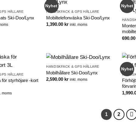
Nyhet
Nyhet
GPS HÅLLARE
HANDSKFACK & GPS HÅLLARE
ats Ski-Doo/Lynx
Mobiltelefonväska Ski-Doo/Lynx
HANDSK
1,390.00
kr
 moms
inkl. moms
Monter
mobilt
690.0
HANDSKFACK & GPS HÅLLARE
Nyhet
Mobilhållare Ski-Doo/Lynx
GPS HÅLLARE
HANDSK
2,590.00
kr
inkl. moms
för styrhöjare -kort
Förhöj
förvar
1,990.
l. moms
1
2