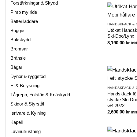
Förstärkningar & Skydd
Pimp my ride
Batteriladdare
HANDSKFACK & 
Utökat Handskf
Boggie
Ski-Doo/Lynx
Bukskydd
3,190.00
kr
ink
Bromsar
Bränsle
Bågar
Dynor & ryggstöd
El & Belysning
HANDSKFACK & 
Handskfack för 
Tågrepp, Fotstöd & Knäskydd
stycke Ski-Do
Skidor & Styrstål
G4 2022
2,690.00
kr
ink
Isrivare & Kylning
Kapell
Lavinutrustning