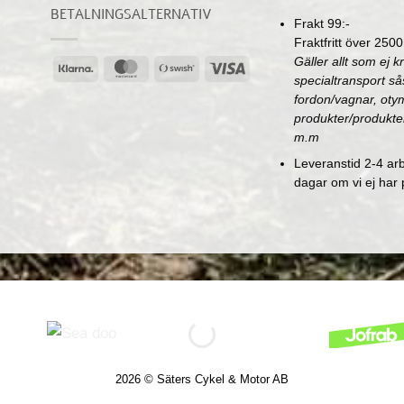
BETALNINGSALTERNATIV
Frakt 99:-
Fraktfritt över 2500
Gäller allt som ej k
Klarna
MasterCard
Swish
Visa
specialtransport s
(SE)
fordon/vagnar, oty
produkter/produkte
m.m
Leveranstid 2-4 ar
dagar om vi ej har 
2026 © Säters Cykel & Motor AB