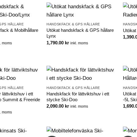
GPS HÅLLARE
HANDSKFACK & GPS HÅLLARE
HANDSK
ack & Mobilhållare
Utökat handskfack & GPS hållare
Utökat
Lynx
1,390.
1,790.00
kr
l. moms
inkl. moms
GPS HÅLLARE
HANDSKFACK & GPS HÅLLARE
HANDSK
lättviktshuv i ett
Handskfack för lättviktshuv i ett
Utökat
o Summit & Freeride
stycke Ski-Doo
-5L Sk
2,090.00
kr
1,690.
inkl. moms
l. moms