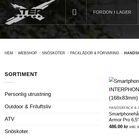
Skip
to
FORDON I LAGER
content
HEM
/
WEBSHOP
/
SNÖSKOTER
/
PACKLÅDOR & FÖRVARING
/
HANDSK
SORTIMENT
Personlig utrustning
Outdoor & Friluftsliv
HANDSKFACK & 
Smartphonehå
ATV
Armor Pro 6,5
486.00
kr
inkl.
Snöskoter