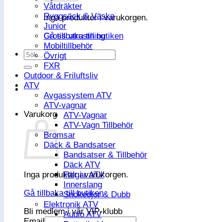
Våtdräkter
Ryggsäck & Väska
Inga produkter i varukorgen.
Junior
Gå tillbaka till butiken
Cross utrustning
Mobiltillbehör
Sök
Övrigt
efter:
FXR
Outdoor & Friluftsliv
ATV
Avgassystem ATV
ATV-vagnar
Varukorg
ATV-Vagnar
ATV-Vagn Tillbehör
Bromsar
Däck & Bandsatser
Bandsatser & Tillbehör
Däck ATV
Inga produkter i varukorgen.
Fälgar ATV
Innerslang
Gå tillbaka till butiken
Snökedjor & Dubb
Elektronik ATV
Bli medlem i vår VIP-klubb
Audio ATV
Email