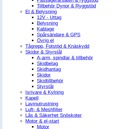
Passagerarsäten & ryggstöd
Tillbehör Dynor & Ryggstöd
El & Belysning
12V - Uttag
Belysning
Kablage
Spårsändare & GPS
Övrig el
Tågrepp, Fotstöd & Knäskydd
Skidor & Styrstål
A-arm, spindlar & tillbehör
Skidbelag
Skidhantag
Skidor
Skidtillbehör
Styrstål
Isrivare & Kylning
Kapell
Lavinutrustning
Luft- & Meshfilter
Lås & Säkerhet Snöskoter
Motor & el-start
Motor