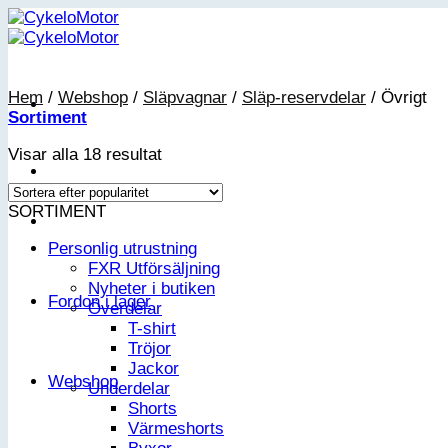
Skip
to
content
Hem
/
Webshop
/
Släpvagnar
/
Släp-reservdelar
/
Övrigt
Sortiment
Sortera
Visar alla 18 resultat
efter
popularitet
SORTIMENT
Personlig utrustning
FXR Utförsäljning
Nyheter i butiken
Fordon i lager
Överdelar
T-shirt
Tröjor
Jackor
Webshop
Underdelar
Shorts
Värmeshorts