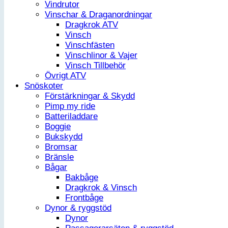
Vindrutor
Vinschar & Draganordningar
Dragkrok ATV
Vinsch
Vinschfästen
Vinschlinor & Vajer
Vinsch Tillbehör
Övrigt ATV
Snöskoter
Förstärkningar & Skydd
Pimp my ride
Batteriladdare
Boggie
Bukskydd
Bromsar
Bränsle
Bågar
Bakbåge
Dragkrok & Vinsch
Frontbåge
Dynor & ryggstöd
Dynor