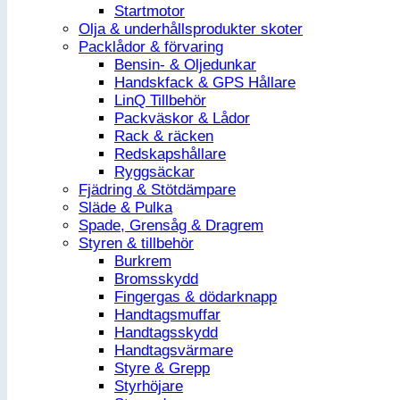
Startmotor
Olja & underhållsprodukter skoter
Packlådor & förvaring
Bensin- & Oljedunkar
Handskfack & GPS Hållare
LinQ Tillbehör
Packväskor & Lådor
Rack & räcken
Redskapshållare
Ryggsäckar
Fjädring & Stötdämpare
Släde & Pulka
Spade, Grensåg & Dragrem
Styren & tillbehör
Burkrem
Bromsskydd
Fingergas & dödarknapp
Handtagsmuffar
Handtagsskydd
Handtagsvärmare
Styre & Grepp
Styrhöjare