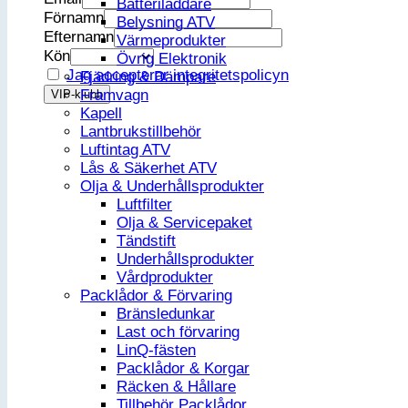
Batteriladdare
Förnamn
Belysning ATV
Efternamn
Värmeprodukter
Kön
Övrig Elektronik
Jag accepterar integritetspolicyn
Fjädring & Dämpare
Framvagn
Kapell
Lantbrukstillbehör
Luftintag ATV
Lås & Säkerhet ATV
Olja & Underhållsprodukter
Luftfilter
Olja & Servicepaket
Tändstift
Underhållsprodukter
Vårdprodukter
Packlådor & Förvaring
Bränsledunkar
Last och förvaring
LinQ-fästen
Packlådor & Korgar
Räcken & Hållare
Tillbehör Packlådor