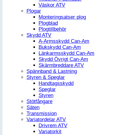
Väskor ATV
Plogar
Monteringsatser plog
Plogblad
Plogtillbehör
Skydd ATV
A-Armsskydd Can-Am
Bukskydd Can-Am
Länkarmsskydd Can-Am
Skydd Övrigt Can-Am
Skärmbreddare ATV
Spännband & Lastning
Styren & Speglar
Handtagsskydd
Speglar
Styren
Stötfångare
Säten
Transmission
Variatordelar ATV
Drivrem ATV
Variatorkit