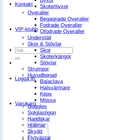
Byxor
Kontakt
Skoterbyxor
Overaller
Begagnade Overaller
Fodrade Overaller
VIP-klubb
Ofodrade Overaller
Underställ
Skor & Stövlar
Sök
Skor
efter:
Skoterkängor
Stövlar
Strumpor
Huvudbonad
Logga in
Balaclava
Halsvärmare
Keps
Mössa
Varukorg
Goggles
Solglasögon
Handskar
Hjälmar
Skydd
Flytvästar