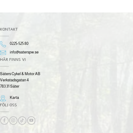
KONTAKT
0225-525 80
info@saterspw.se
HÄR FINNS VI
Säters Cykel & Motor AB
Verkstadsgatan 4
783 31 Säter
Karta
FÖLJ OSS