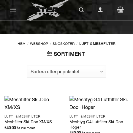
Skip
to
content
HEM
/
WEBSHOP
/
SNÖSKOTER
/
LUFT- & MESHFILTER
SORTIMENT
LUFT- & MESHFILTER
LUFT- & MESHFILTER
Meshtyg G4 Luftfilter Ski-Doo –
Meshfilter Ski-Doo XM/XS
Höger
540.00
kr
inkl. moms
440.00
kr