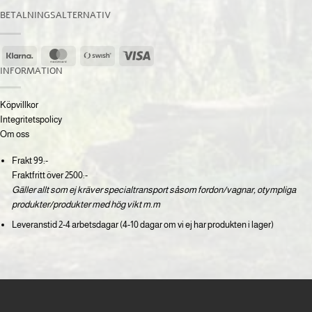
BETALNINGSALTERNATIV
Klarna
MasterCard
Swish
Visa
(SE)
INFORMATION
Köpvillkor
Integritetspolicy
Om oss
Frakt 99:-
Fraktfritt över 2500:-
Gäller allt som ej kräver specialtransport såsom fordon/vagnar, otympliga
produkter/produkter med hög vikt m.m
Leveranstid 2-4 arbetsdagar (4-10 dagar om vi ej har produkten i lager)