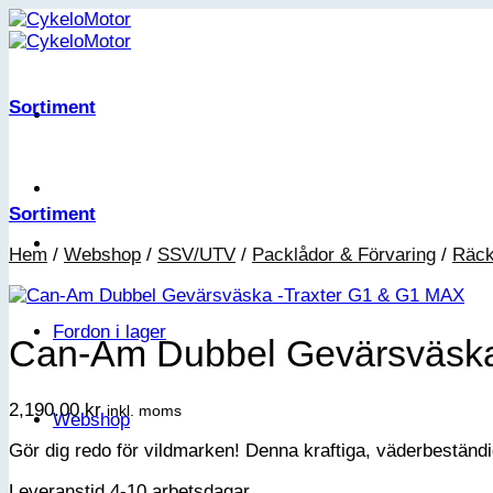
Skip
to
content
Sortiment
Sortiment
Hem
/
Webshop
/
SSV/UTV
/
Packlådor & Förvaring
/
Räck
Fordon i lager
Can-Am Dubbel Gevärsväska
2,190.00
kr
inkl. moms
Webshop
Gör dig redo för vildmarken! Denna kraftiga, väderbeständ
Leveranstid 4-10 arbetsdagar