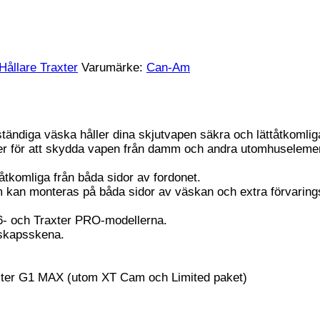
ållare Traxter
Varumärke:
Can-Am
ständiga väska håller dina skjutvapen säkra och lättåtkomli
ter för att skydda vapen från damm och andra utomhuseleme
åtkomliga från båda sidor av fordonet.
 kan monteras på båda sidor av väskan och extra förvaringsf
×6- och Traxter PRO-modellerna.
dskapsskena.
xter G1 MAX (utom XT Cam och Limited paket)