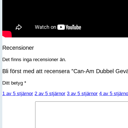
Förnamn
Efternamn
Kön
Jag accepterar integritetspolicyn
Recensioner
Det finns inga recensioner än.
Bli först med att recensera ”Can-Am Dubbel Ge
Ditt betyg
*
1 av 5 stjärnor
2 av 5 stjärnor
3 av 5 stjärnor
4 av 5 stjärno