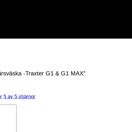
värsväska -Traxter G1 & G1 MAX”
r
5 av 5 stjärnor