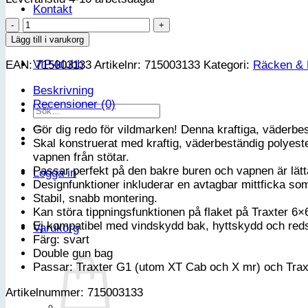
Kontakt
Can-
Am
Lägg till i varukorg
Dubbel
VIP-klubb
EAN:
715003133
Artikelnr:
715003133
Kategori:
Räcken & H
Gevärsväska
-
Beskrivning
Traxter
Recensioner (0)
G1
Sök
&
efter:
Gör dig redo för vildmarken! Denna kraftiga, väderbe
G1
Skal konstruerat med kraftig, väderbeständig polyes
MAX
vapnen från stötar.
mängd
Passar perfekt på den bakre buren och vapnen är lätt
Logga in
Designfunktioner inkluderar en avtagbar mittficka som
Stabil, snabb montering.
Kan störa tippningsfunktionen på flaket på Traxter 6
Ej kompatibel med vindskydd bak, hyttskydd och re
Varukorg
Färg: svart
Double gun bag
Passar: Traxter G1 (utom XT Cab och X mr) och Tra
Artikelnummer: 715003133