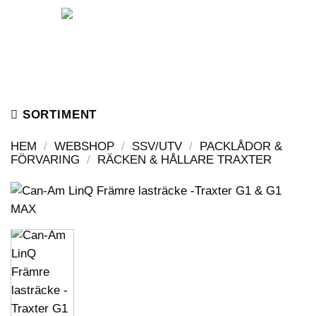
Skip
to
content
SORTIMENT
HEM
/
WEBSHOP
/
SSV/UTV
/
PACKLÅDOR &
FÖRVARING
/
RÄCKEN & HÅLLARE TRAXTER