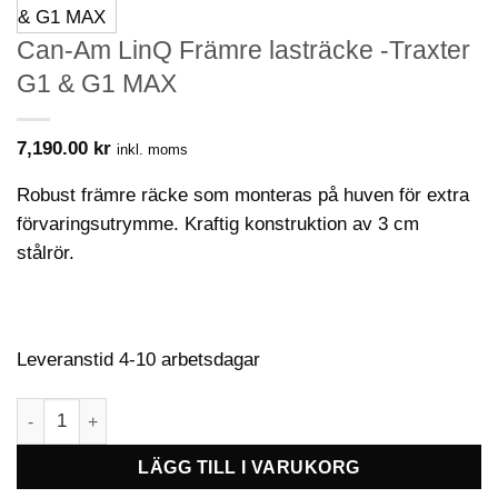
Can-Am LinQ Främre lasträcke -Traxter
G1 & G1 MAX
7,190.00
kr
inkl. moms
Robust främre räcke som monteras på huven för extra
förvaringsutrymme. Kraftig konstruktion av 3 cm
stålrör.
Leveranstid 4-10 arbetsdagar
Can-Am LinQ Främre lasträcke -Traxter G1 & G1 MAX mängd
LÄGG TILL I VARUKORG