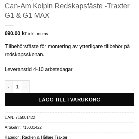
Can-Am Kolpin Redskapsfäste -Traxter
G1 & G1 MAX
690.00
kr
inkl. moms
Tillbehörsfäste för montering av ytterligare tillbehör på
redskapsskenan.
Leveranstid 4-10 arbetsdagar
Can-Am Kolpin Redskapsfäste -Traxter G1 & G1 MAX mängd
LÄGG TILL I VARUKORG
EAN:
715001422
Artikelnr:
715001422
Kategori:
Räcken & Hållare Traxter