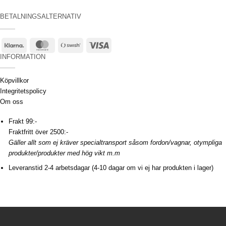
BETALNINGSALTERNATIV
Klarna
MasterCard
Swish
Visa
(SE)
INFORMATION
Köpvillkor
Integritetspolicy
Om oss
Frakt 99:-
Fraktfritt över 2500:-
Gäller allt som ej kräver specialtransport såsom fordon/vagnar, otympliga
produkter/produkter med hög vikt m.m
Leveranstid 2-4 arbetsdagar (4-10 dagar om vi ej har produkten i lager)