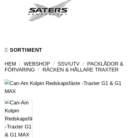
Skip
to
content
SORTIMENT
HEM
/
WEBSHOP
/
SSV/UTV
/
PACKLÅDOR &
FÖRVARING
/
RÄCKEN & HÅLLARE TRAXTER