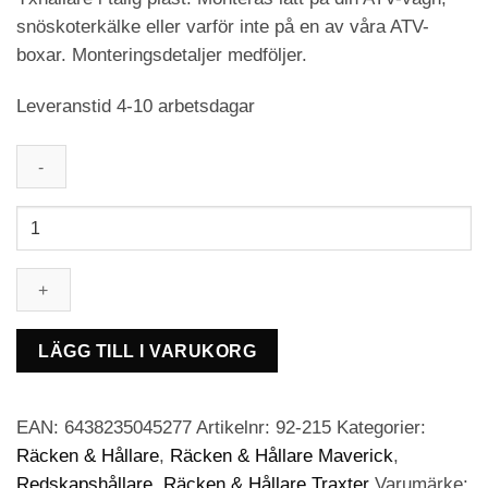
snöskoterkälke eller varför inte på en av våra ATV-
boxar. Monteringsdetaljer medföljer.
Leveranstid 4-10 arbetsdagar
Sno-
X
Yxhållare
mängd
LÄGG TILL I VARUKORG
EAN:
6438235045277
Artikelnr:
92-215
Kategorier:
Räcken & Hållare
,
Räcken & Hållare Maverick
,
Redskapshållare
,
Räcken & Hållare Traxter
Varumärke: