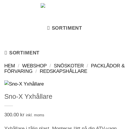
Skip
to
content
SORTIMENT
SORTIMENT
HEM
/
WEBSHOP
/
SNÖSKOTER
/
PACKLÅDOR &
FÖRVARING
/
REDSKAPSHÅLLARE
Sno-X Yxhållare
300.00
kr
inkl. moms
Yxhållare i tålig plast. Monteras lätt på din ATV-vagn,