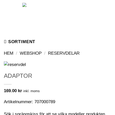
Skip
to
content
SORTIMENT
HEM
/
WEBSHOP
/
RESERVDELAR
ADAPTOR
169.00
kr
inkl. moms
Artikelnummer: 707000789
Sök i sprängskiss för att se vilka modeller produkten