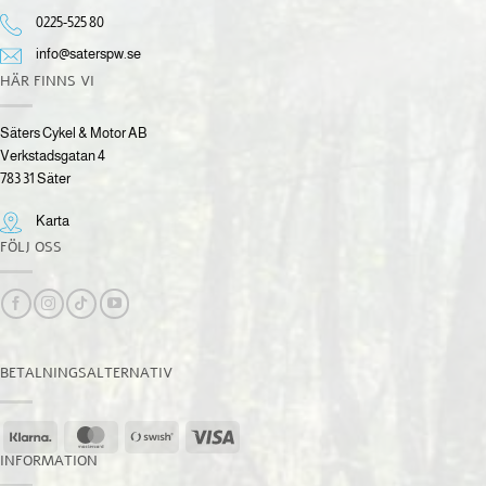
0225-525 80
info@saterspw.se
HÄR FINNS VI
Säters Cykel & Motor AB
Verkstadsgatan 4
783 31 Säter
Karta
FÖLJ OSS
BETALNINGSALTERNATIV
Klarna
MasterCard
Swish
Visa
(SE)
INFORMATION