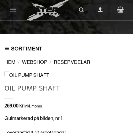
Skip
to
content
SORTIMENT
HEM
/
WEBSHOP
/
RESERVDELAR
OIL PUMP SHAFT
269.00
kr
inkl. moms
Gulmarkerad på bilden, nr 1
Leveranstid 4-10 arbetsdagar