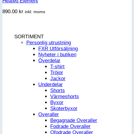
Heated Element
890.00
kr
inkl. moms
SORTIMENT
Personlig utrustning
FXR Utförsäljning
Nyheter i butiken
Överdelar
T-shirt
Tröjor
Jackor
Underdelar
Shorts
Värmeshorts
Byxor
Skoterbyxor
Overaller
Begagnade Overaller
Fodrade Overaller
Ofodrade Overaller