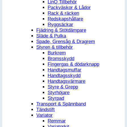
LinQ Tillbehör
Packväskor & Lådor
Rack & räcken
Redskapshållare
Ryggsäckar
Fjädring & Stötdämpare
Släde & Pulka
Spade, Grensåg & Dragrem
Styren & tillbehör
Burkrem
Bromsskydd
Fingergas & dödarknapp
Handtagsmuffar
Handtagsskydd
Handtagsvärmare
Styre & Grepp
Styrhöjare
Styrpad
Transport & Spännband
Tändstift
Variator
Remmar
Variatorkit