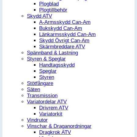
Plogblad
Plogtillbehör
Skydd ATV
A-Armsskydd Can-Am
Bukskydd Can-Am
Länkarmsskydd Can-Am
Skydd Övrigt Can-Am
Skärmbreddare ATV
Spännband & Lastning
Styren & Speglar
Handtagsskydd
Speglar
Styren
Stötfångare
Säten
Transmission
Variatordelar ATV
Drivrem ATV
Variatorkit
Vindrutor
Vinschar & Draganordningar
Dragkrok ATV