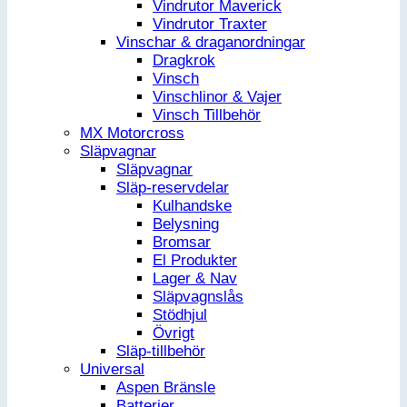
Vindrutor Maverick
Vindrutor Traxter
Vinschar & draganordningar
Dragkrok
Vinsch
Vinschlinor & Vajer
Vinsch Tillbehör
MX Motorcross
Släpvagnar
Släpvagnar
Släp-reservdelar
Kulhandske
Belysning
Bromsar
El Produkter
Lager & Nav
Släpvagnslås
Stödhjul
Övrigt
Släp-tillbehör
Universal
Aspen Bränsle
Batterier