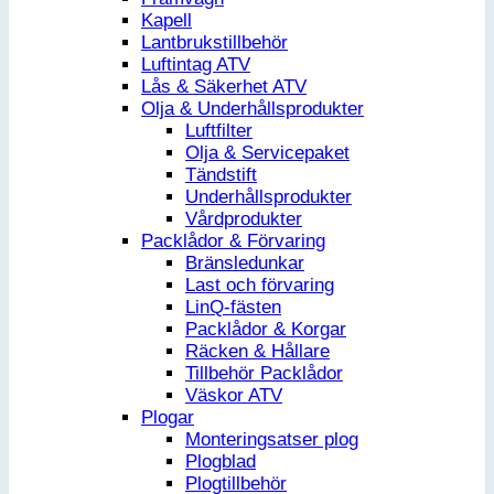
Kapell
Lantbrukstillbehör
Luftintag ATV
Lås & Säkerhet ATV
Olja & Underhållsprodukter
Luftfilter
Olja & Servicepaket
Tändstift
Underhållsprodukter
Vårdprodukter
Packlådor & Förvaring
Bränsledunkar
Last och förvaring
LinQ-fästen
Packlådor & Korgar
Räcken & Hållare
Tillbehör Packlådor
Väskor ATV
Plogar
Monteringsatser plog
Plogblad
Plogtillbehör