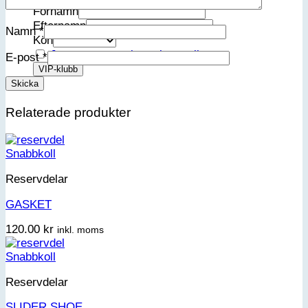
Förnamn
Efternamn
Namn
*
Kön
Jag accepterar integritetspolicyn
E-post
*
Relaterade produkter
Snabbkoll
Reservdelar
GASKET
120.00
kr
inkl. moms
Snabbkoll
Reservdelar
SLIDER SHOE