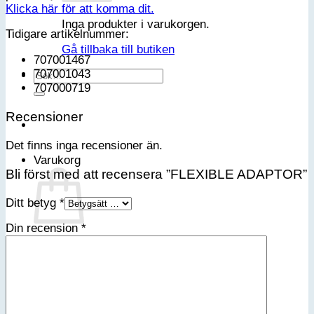
Klicka här för att komma dit.
Inga produkter i varukorgen.
Tidigare artikelnummer:
Gå tillbaka till butiken
707001467
707001043
Sök
707000719
efter:
Recensioner
Det finns inga recensioner än.
Varukorg
Bli först med att recensera ”FLEXIBLE ADAPTOR”
Ditt betyg
*
Din recension
*
Inga produkter i varukorgen.
Gå tillbaka till butiken
Bli medlem i vår VIP-klubb
Email