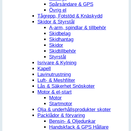
Spårsändare & GPS
Övrig el
Tågrepp, Fotstöd & Knäskydd
Skidor & Styrstål
A-arm, spindlar & tillbehör
Skidbelag
Skidhantag
Skidor
Skidtillbehör
Styrstål
Isrivare & Kylning
Kapell
Lavinutrustning
Luft- & Meshfilter
Lås & Säkerhet Snöskoter
Motor & el-start
Motor
Startmotor
Olja & underhållsprodukter skoter
Packlådor & förvaring
Bensin- & Oljedunkar
Handskfack & GPS Hållare