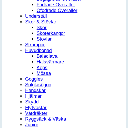
Fodrade Overaller
Ofodrade Overaller
Underställ
Skor & Stövlar
Skor
Skoterkängor
Stövlar
Strumpor
Huvudbonad
Balaclava
Halsvärmare
Keps
Mössa
Goggles
Solglasögon
Handskar
Hjälmar
Skydd
Flytvästar
Våtdräkter
Ryggsäck & Väska
Junior