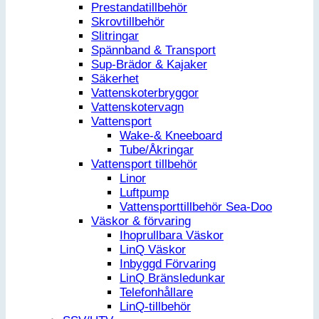
Prestandatillbehör
Skrovtillbehör
Slitringar
Spännband & Transport
Sup-Brädor & Kajaker
Säkerhet
Vattenskoterbryggor
Vattenskotervagn
Vattensport
Wake-& Kneeboard
Tube/Åkringar
Vattensport tillbehör
Linor
Luftpump
Vattensporttillbehör Sea-Doo
Väskor & förvaring
Ihoprullbara Väskor
LinQ Väskor
Inbyggd Förvaring
LinQ Bränsledunkar
Telefonhållare
LinQ-tillbehör