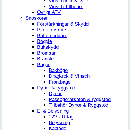
Vinschlinor & Vajer
Vinsch Tillbehör
Övrigt ATV
Snöskoter
Förstärkningar & Skydd
Pimp my ride
Batteriladdare
Boggie
Bukskydd
Bromsar
Bränsle
Bågar
Bakbåge
Dragkrok & Vinsch
Frontbåge
Dynor & ryggstöd
Dynor
Passagerarsäten & ryggstöd
Tillbehör Dynor & Ryggstöd
El & Belysning
12V - Uttag
Belysning
Kablage