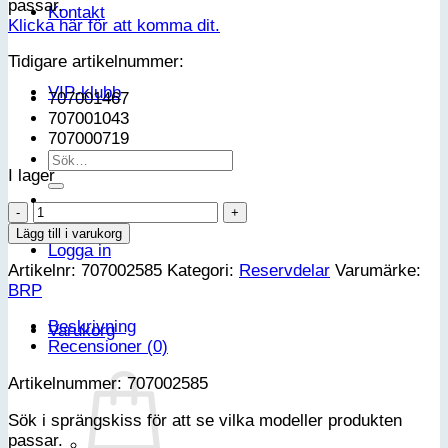
passar.
Kontakt
Klicka här för att komma dit.
Tidigare artikelnummer:
VIP-klubb
707001467
707001043
707000719
Sök
I lager
efter:
FLEXIBLE
ADAPTOR
Lägg till i varukorg
Logga in
mängd
Artikelnr:
707002585
Kategori:
Reservdelar
Varumärke:
BRP
Beskrivning
Varukorg
Recensioner (0)
Artikelnummer: 707002585
Sök i sprängskiss för att se vilka modeller produkten
passar.