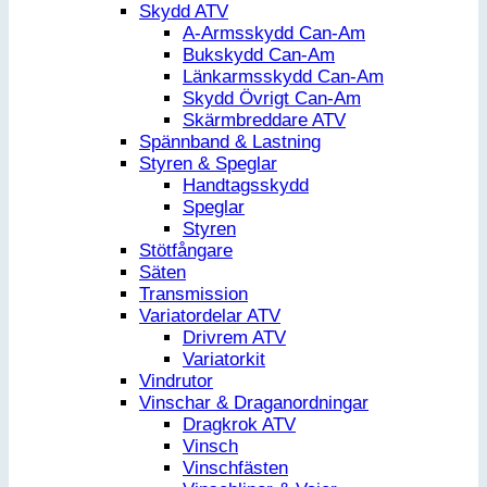
Skydd ATV
A-Armsskydd Can-Am
Bukskydd Can-Am
Länkarmsskydd Can-Am
Skydd Övrigt Can-Am
Skärmbreddare ATV
Spännband & Lastning
Styren & Speglar
Handtagsskydd
Speglar
Styren
Stötfångare
Säten
Transmission
Variatordelar ATV
Drivrem ATV
Variatorkit
Vindrutor
Vinschar & Draganordningar
Dragkrok ATV
Vinsch
Vinschfästen