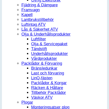
Övrig Elektronik
Fjädring & Dämpare
Framvagn
Kapell
Lantbrukstillbehör
Luftintag ATV
Lås & Säkerhet ATV
Olja & Underhållsprodukter
Luftfilter
Olja & Servicepaket
Tändstift
Underhållsprodukter
Vårdprodukter
Packlådor & Förvaring
Bränsledunkar
Last och förvaring
LinQ-fästen
Packlådor & Korgar
Räcken & Hållare
Tillbehör Packlådor
Väskor ATV
Plogar
Monteringsatser plog