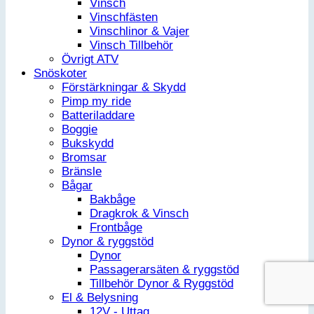
Vinsch
Vinschfästen
Vinschlinor & Vajer
Vinsch Tillbehör
Övrigt ATV
Snöskoter
Förstärkningar & Skydd
Pimp my ride
Batteriladdare
Boggie
Bukskydd
Bromsar
Bränsle
Bågar
Bakbåge
Dragkrok & Vinsch
Frontbåge
Dynor & ryggstöd
Dynor
Passagerarsäten & ryggstöd
Tillbehör Dynor & Ryggstöd
El & Belysning
12V - Uttag