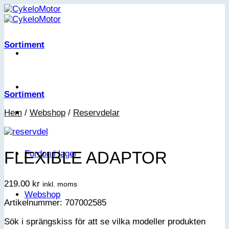
Skip
to
content
Sortiment
Sortiment
Hem
/
Webshop
/
Reservdelar
FLEXIBLE ADAPTOR
Fordon i lager
219.00
kr
inkl. moms
Webshop
Artikelnummer: 707002585
Sök i sprängskiss för att se vilka modeller produkten