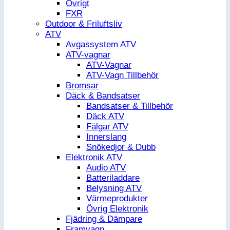
Övrigt
FXR
Outdoor & Friluftsliv
ATV
Avgassystem ATV
ATV-vagnar
ATV-Vagnar
ATV-Vagn Tillbehör
Bromsar
Däck & Bandsatser
Bandsatser & Tillbehör
Däck ATV
Fälgar ATV
Innerslang
Snökedjor & Dubb
Elektronik ATV
Audio ATV
Batteriladdare
Belysning ATV
Värmeprodukter
Övrig Elektronik
Fjädring & Dämpare
Framvagn