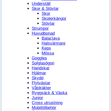
Underställ
Skor & Stövlar
Skor
Skoterkängor
Stövlar
Strumpor
Huvudbonad
Balaclava
Halsvärmare
Keps
Mössa
Goggles
Solglasögon
Handskar
Hjälmar
Skydd
Flytvästar
Våtdräkter
Ryggsäck & Väska
Junior
Cross utrustning
Mobiltillbehör