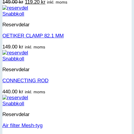
Det
Det
149.00
kr
119.20
kr
inkl. moms
ursprungliga
nuvarande
priset
priset
Snabbkoll
var:
är:
Reservdelar
149.00 kr.
119.20 kr.
OETIKER CLAMP 82.1 MM
149.00
kr
inkl. moms
Snabbkoll
Reservdelar
CONNECTING ROD
440.00
kr
inkl. moms
Snabbkoll
Reservdelar
Air filter Mesh-tyg