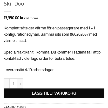
Ski-Doo
13,390.00
kr
inkl. moms
Komplett säte ger värme för en passagerare med 1 + 1
konfigurationsdynan. Samma sits som 860202037 med
värme tillsatt.
Specialfrakt kan tillkomma. Du kommer i sådana fall att bli
kontaktad vid erlagd order för bekräftelse.
Leveranstid 4-10 arbetsdagar
Widetrack Uppvärmt Passagerarsäte Ski-Doo mängd
LÄGG TILL I VARUKORG
EAN:
860202033