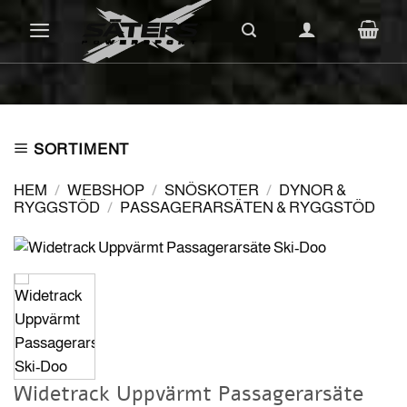
Skip
to
content
SORTIMENT
HEM
/
WEBSHOP
/
SNÖSKOTER
/
DYNOR &
RYGGSTÖD
/
PASSAGERARSÄTEN & RYGGSTÖD
Widetrack Uppvärmt Passagerarsäte