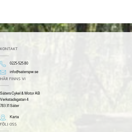
KONTAKT
0225-525 80
info@saterspw.se
HÄR FINNS VI
Säters Cykel & Motor AB
Verkstadsgatan 4
783 31 Säter
Karta
FÖLJ OSS