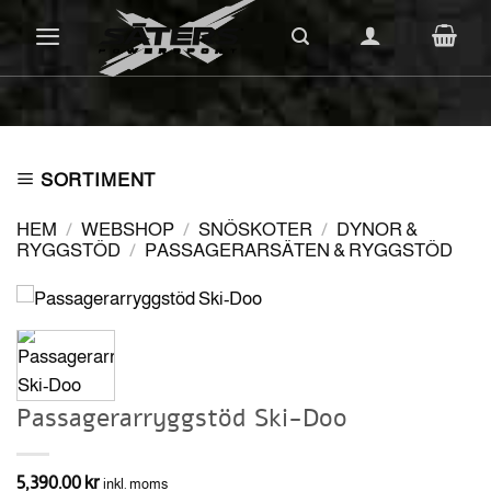
Skip
to
content
SORTIMENT
HEM
/
WEBSHOP
/
SNÖSKOTER
/
DYNOR &
RYGGSTÖD
/
PASSAGERARSÄTEN & RYGGSTÖD
Passagerarryggstöd Ski-Doo
5,390.00
kr
inkl. moms