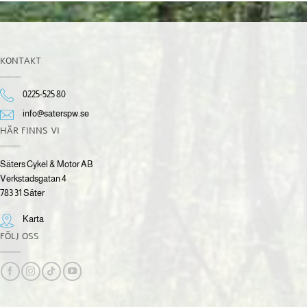
KONTAKT
0225-525 80
info@saterspw.se
HÄR FINNS VI
Säters Cykel & Motor AB
Verkstadsgatan 4
783 31 Säter
Karta
FÖLJ OSS