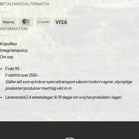
BETALNINGSALTERNATIV
Klarna
MasterCard
Swish
Visa
(SE)
INFORMATION
Köpvillkor
Integritetspolicy
Om oss
Frakt 99:-
Fraktfritt över 2500:-
Gäller allt som ej kräver specialtransport såsom fordon/vagnar, otympliga
produkter/produkter med hög vikt m.m
Leveranstid 2-4 arbetsdagar (4-10 dagar om vi ej har produkten i lager)