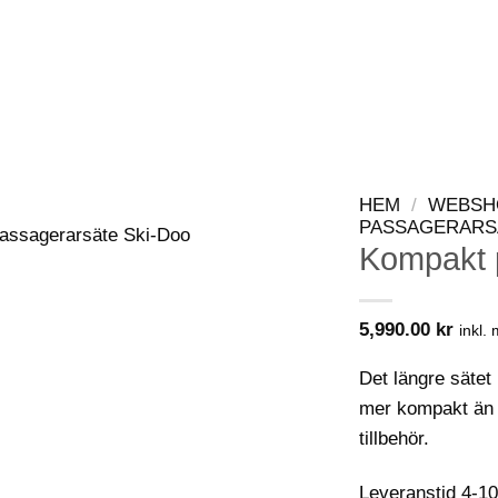
WEBSHOP
KONTAKT
VIP-KLUBB
HEM
/
WEBSH
PASSAGERARS
Kompakt 
5,990.00
kr
inkl.
Det längre sätet
mer kompakt än 1
tillbehör.
Leveranstid 4-1