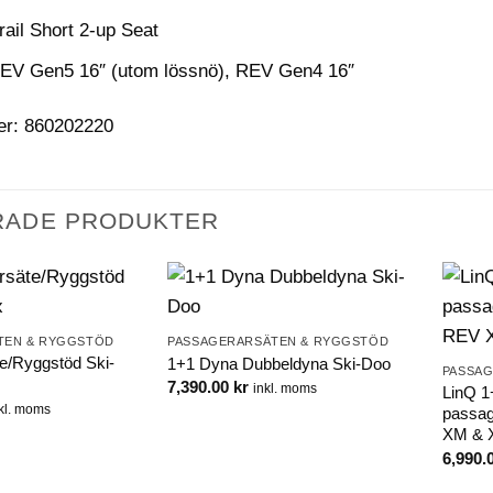
rail Short 2-up Seat
EV Gen5 16″ (utom lössnö), REV Gen4 16″
er: 860202220
RADE PRODUKTER
TEN & RYGGSTÖD
PASSAGERARSÄTEN & RYGGSTÖD
e/Ryggstöd Ski-
1+1 Dyna Dubbeldyna Ski-Doo
PASSA
7,390.00
kr
inkl. moms
LinQ 1
kl. moms
passag
XM & 
6,990.