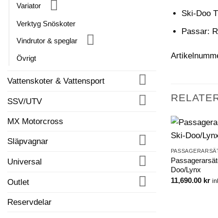
Variator
Ski-Doo T
Verktyg Snöskoter
Passar: R
Vindrutor & speglar
Artikelnumm
Övrigt
Vattenskoter & Vattensport
RELATE
SSV/UTV
MX Motorcross
Släpvagnar
PASSAGERARSÄ
Passagerarsät
Universal
Doo/Lynx
11,690.00
kr
in
Outlet
Reservdelar