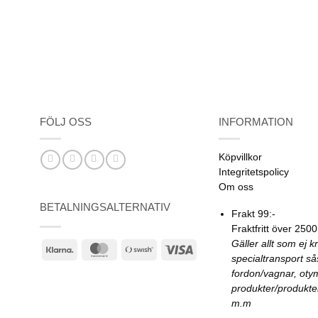
FÖLJ OSS
INFORMATION
Köpvillkor
Integritetspolicy
Om oss
BETALNINGSALTERNATIV
Frakt 99:-
Fraktfritt över 2500
Gäller allt som ej k
Klarna
MasterCard
Swish
Visa
specialtransport s
(SE)
fordon/vagnar, oty
produkter/produkte
m.m