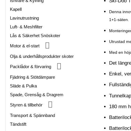
Isrivare & Kylning
Ski-Doo Tr
Kapell
Denna innov
Lavinutrustning
1+1-säten.
Luft- & Meshfilter
Monteringen
Lås & Säkerhet Snöskoter
Utrustad me
Motor & el-start
Med en höjd
Olja & underhållsprodukter skoter
Det längr
Packlådor & förvaring
Enkel, ver
Fjädring & Stötdämpare
Fullständ
Släde & Pulka
Spade, Grensåg & Dragrem
Tunnelkapa
Styren & tillbehör
180 mm hö
Transport & Spännband
Batterilo
Tändstift
Batterilo