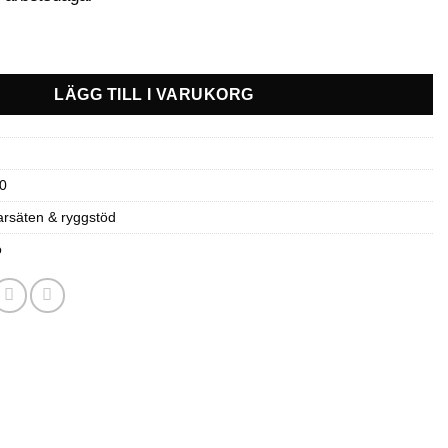
rarsäte Ski-Doo mängd
LÄGG TILL I VARUKORG
0
rsäten & ryggstöd
o