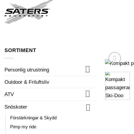
Skip
to
FORDON I LAGER
content
SORTIMENT
Personlig utrustning
Outdoor & Friluftsliv
ATV
Snöskoter
Förstärkningar & Skydd
Pimp my ride