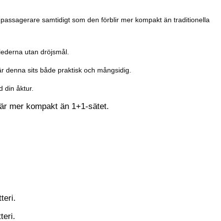
n passagerare samtidigt som den förblir mer kompakt än traditionella
 lederna utan dröjsmål.
är denna sits både praktisk och mångsidig.
 din åktur.
t är mer kompakt än 1+1-sätet.
teri.
eri.