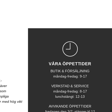
VÅRA ÖPPETTIDER
BUTIK & FÖRSÄLJNING
måndag-fredag: 9-17
:-
räver
VERKSTAD & SERVICE
åsom
måndag-fredag: 8-17
mpliga
lunchstängt: 12-13
r med hög vikt
AVVIKANDE ÖPPETTIDER
fredagen den 3/7: stänger kl 12