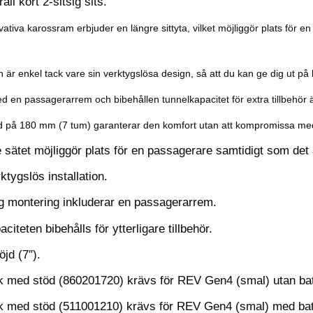
ail kort 2-sitsig sits.
ativa karossram erbjuder en längre sittyta, vilket möjliggör plats för e
 är enkel tack vare sin verktygslösa design, så att du kan ge dig ut på
d en passagerarrem och bibehållen tunnelkapacitet för extra tillbehör 
 på 180 mm (7 tum) garanterar den komfort utan att kompromissa med
e sätet möjliggör plats för en passagerare samtidigt som de
ktygslös installation.
ig montering inkluderar en passagerarrem.
citeten bibehålls för ytterligare tillbehör.
jd (7″).
ck med stöd (860201720) krävs för REV Gen4 (smal) utan bat
ck med stöd (511001210) krävs för REV Gen4 (smal) med batt