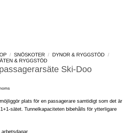
LOGGA IN
VARUKORG
OP
/
SNÖSKOTER
/
DYNOR & RYGGSTÖD
/
ÄTEN & RYGGSTÖD
passagerarsäte Ski-Doo
 moms
 möjliggör plats för en passagerare samtidigt som det är
+1-sätet. Tunnelkapaciteten bibehålls för ytterligare
0 arbetsdagar