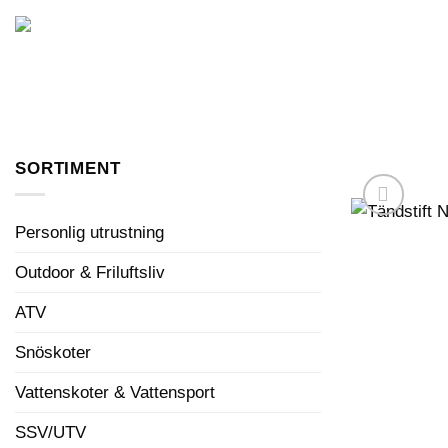
Skip
to
FORDON I LAGER
content
SORTIMENT
Personlig utrustning
Outdoor & Friluftsliv
ATV
Snöskoter
Vattenskoter & Vattensport
SSV/UTV