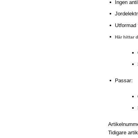
Ingen ant
Jordelekt
Utformad f
Här hittar 
Passar:
Artikelnumm
Tidigare art