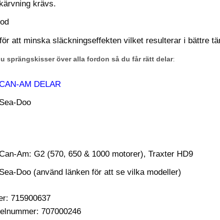
ikärvning krävs.
rod
ör att minska släckningseffekten vilket resulterar i bättre t
du sprängskisser över alla fordon så du får rätt delar
:
CAN-AM DELAR
Sea-Doo
Can-Am: G2 (570, 650 & 1000 motorer), Traxter HD9
Sea-Doo (använd länken för att se vilka modeller)
er: 715900637
ikelnummer: 707000246