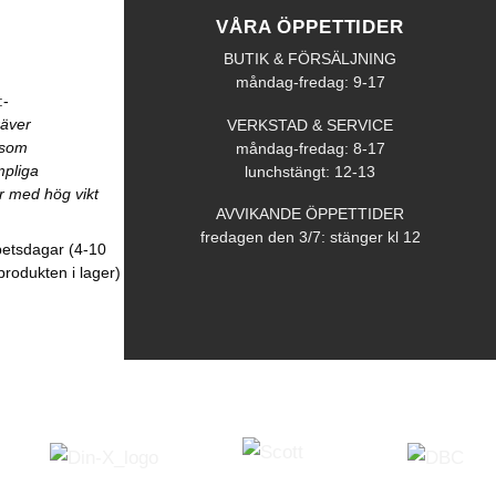
VÅRA ÖPPETTIDER
BUTIK & FÖRSÄLJNING
måndag-fredag: 9-17
:-
räver
VERKSTAD & SERVICE
åsom
måndag-fredag: 8-17
mpliga
lunchstängt: 12-13
r med hög vikt
AVVIKANDE ÖPPETTIDER
fredagen den 3/7: stänger kl 12
betsdagar (4-10
produkten i lager)