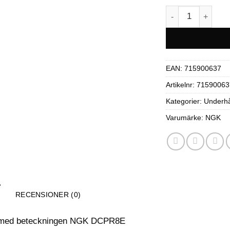
Tändstift NGK D
EAN:
715900637
Artikelnr:
71590063
Kategorier:
Underhå
Varumärke:
NGK
RECENSIONER (0)
t med beteckningen NGK DCPR8E