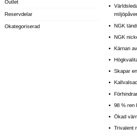
Outlet
Världsled
Reservdelar
miljöpåve
NGK tändst
Okategoriserad
NGK nicke
Kärnan av 
Högkvalit
Skapar en
Kallvalsa
Förhindra
98 % ren 
Ökad värme
Trivalent 