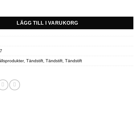
CPR8E mängd
LÄGG TILL I VARUKORG
7
llsprodukter
,
Tändstift
,
Tändstift
,
Tändstift