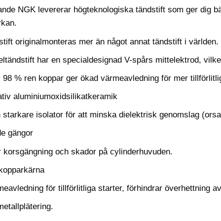
ande NGK levererar högteknologiska tändstift som ger dig bä
rkan.
ift originalmonteras mer än något annat tändstift i världen.
ltändstift har en specialdesignad V-spårs mittelektrod, vilk
98 % ren koppar ger ökad värmeavledning för mer tillförlitli
ativ aluminiumoxidsilikatkeramik
 starkare isolator för att minska dielektrisk genomslag (or
de gängor
r korsgängning och skador på cylinderhuvuden.
kopparkärna
avledning för tillförlitliga starter, förhindrar överhettning av
metallplätering.