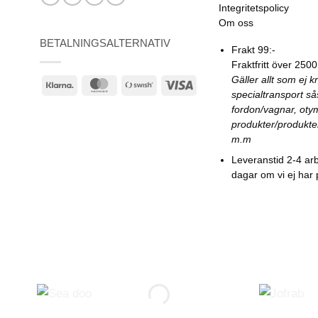
Integritetspolicy
Om oss
BETALNINGSALTERNATIV
Frakt 99:-
Fraktfritt över 2500
Gäller allt som ej k
Klarna
MasterCard
Swish
Visa
specialtransport s
(SE)
fordon/vagnar, oty
produkter/produkte
m.m
Leveranstid 2-4 ar
dagar om vi ej har 