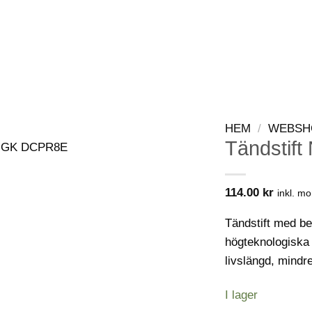
WEBSHOP
KONTAKT
VIP-KLUBB
HEM
/
WEBSH
Tändstif
114.00
kr
inkl. m
Tändstift med b
högteknologiska 
livslängd, mindr
I lager