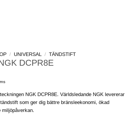
LOGGA IN
VARUKORG
OP
/
UNIVERSAL
/
TÄNDSTIFT
t NGK DCPR8E
oms
eteckningen NGK DCPR8E. Världsledande NGK levererar
tändstift som ger dig bättre bränsleekonomi, ökad
e miljöpåverkan.