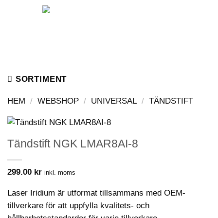
Skip
to
content
SORTIMENT
HEM
/
WEBSHOP
/
UNIVERSAL
/
TÄNDSTIFT
Tändstift NGK LMAR8AI-8
299.00
kr
inkl. moms
Laser Iridium är utformat tillsammans med OEM-
tillverkare för att uppfylla kvalitets- och