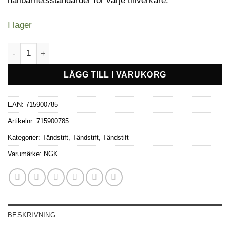
hållbarhetsstandarder för varje tillverkare.
I lager
Tändstift NGK LMAR8AI-8 mängd
LÄGG TILL I VARUKORG
EAN:
715900785
Artikelnr:
715900785
Kategorier:
Tändstift
,
Tändstift
,
Tändstift
Varumärke:
NGK
BESKRIVNING