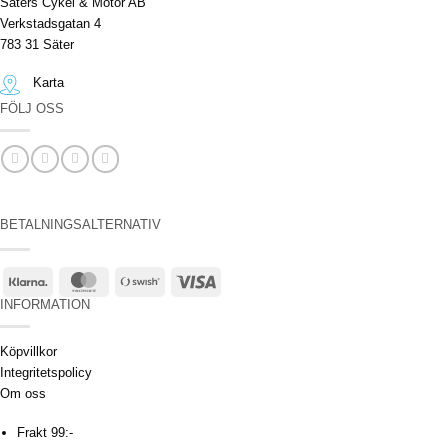
Säters Cykel & Motor AB
Verkstadsgatan 4
783 31 Säter
Karta
FÖLJ OSS
BETALNINGSALTERNATIV
Klarna
MasterCard
Swish
Visa
(SE)
INFORMATION
Köpvillkor
Integritetspolicy
Om oss
Frakt 99:-