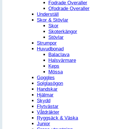
Fodrade Overaller
Ofodrade Overaller
Underställ
Skor & Stövlar
Skor
Skoterkängor
Stövlar
Strumpor
Huvudbonad
Balaclava
Halsvärmare
Keps
Mössa
Goggles
Solglasögon
Handskar
Hjälmar
Skydd
Flytvästar
Våtdräkter
Ryggsäck & Väska
Junior