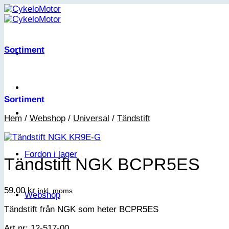
Skip
to
content
Sortiment
Sortiment
Hem
/
Webshop
/
Universal
/
Tändstift
Fordon i lager
Tändstift NGK BCPR5ES
59.00
kr
inkl. moms
Webshop
Tändstift från NGK som heter BCPR5ES
Art nr: 12-517-00