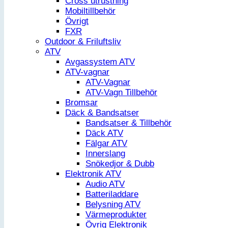
Cross utrustning
Mobiltillbehör
Övrigt
FXR
Outdoor & Friluftsliv
ATV
Avgassystem ATV
ATV-vagnar
ATV-Vagnar
ATV-Vagn Tillbehör
Bromsar
Däck & Bandsatser
Bandsatser & Tillbehör
Däck ATV
Fälgar ATV
Innerslang
Snökedjor & Dubb
Elektronik ATV
Audio ATV
Batteriladdare
Belysning ATV
Värmeprodukter
Övrig Elektronik