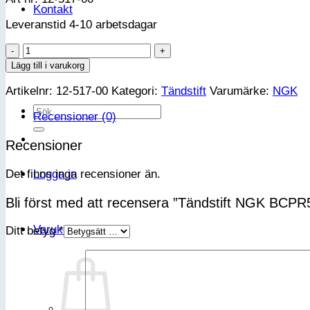
Kontakt
Leveranstid 4-10 arbetsdagar
Tändstift
NGK
VIP-klubb
Lägg till i varukorg
BCPR5ES
Artikelnr:
12-517-00
Kategori:
Tändstift
Varumärke:
NGK
mängd
Sök
Recensioner (0)
efter:
Recensioner
Det finns inga recensioner än.
Logga in
Bli först med att recensera ”Tändstift NGK BCP
Varukorg
Ditt betyg
*