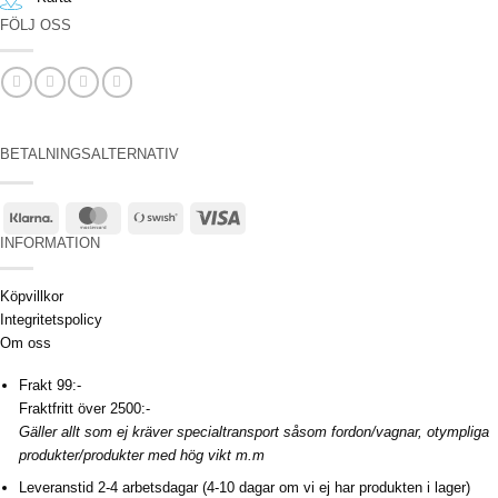
FÖLJ OSS
BETALNINGSALTERNATIV
Klarna
MasterCard
Swish
Visa
(SE)
INFORMATION
Köpvillkor
Integritetspolicy
Om oss
Frakt 99:-
Fraktfritt över 2500:-
Gäller allt som ej kräver specialtransport såsom fordon/vagnar, otympliga
produkter/produkter med hög vikt m.m
Leveranstid 2-4 arbetsdagar (4-10 dagar om vi ej har produkten i lager)