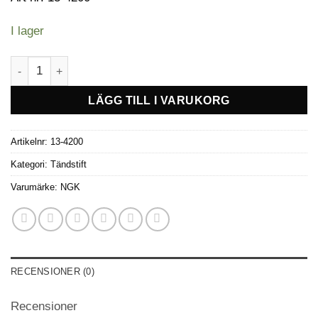
I lager
Tändstift NGK BR6HS mängd
LÄGG TILL I VARUKORG
Artikelnr:
13-4200
Kategori:
Tändstift
Varumärke:
NGK
RECENSIONER (0)
Recensioner