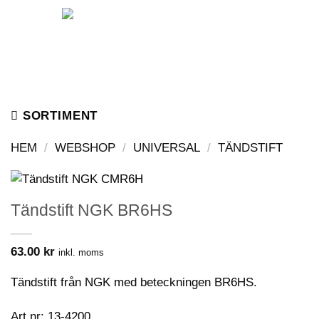
Skip
to
content
SORTIMENT
HEM
/
WEBSHOP
/
UNIVERSAL
/
TÄNDSTIFT
Tändstift NGK BR6HS
63.00
kr
inkl. moms
Tändstift från NGK med beteckningen BR6HS.
Art nr: 13-4200