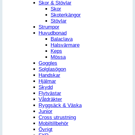
Skor & Stövlar
Skor
Skoterkängor
Stövlar
Strumpor
Huvudbonad
Balaclava
Halsvärmare
Keps
Mössa
Goggles
Solglasögon
Handskar
Hjälmar
Skydd
Flytvästar
Våtdräkter
Ryggsäck & Väska
Junior
Cross utrustning
Mobiltillbehör
Övrigt