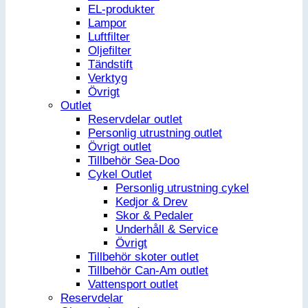
EL-produkter
Lampor
Luftfilter
Oljefilter
Tändstift
Verktyg
Övrigt
Outlet
Reservdelar outlet
Personlig utrustning outlet
Övrigt outlet
Tillbehör Sea-Doo
Cykel Outlet
Personlig utrustning cykel
Kedjor & Drev
Skor & Pedaler
Underhåll & Service
Övrigt
Tillbehör skoter outlet
Tillbehör Can-Am outlet
Vattensport outlet
Reservdelar