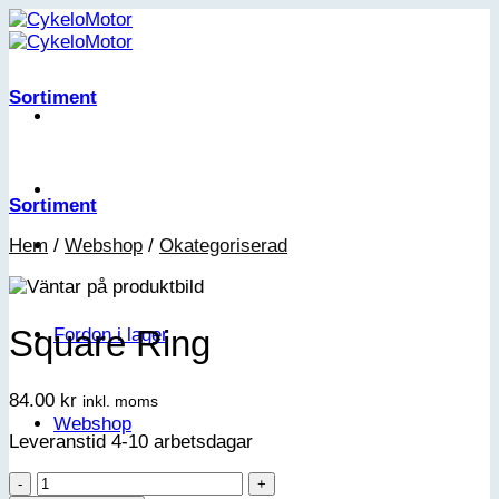
Skip
to
content
Sortiment
Sortiment
Hem
/
Webshop
/
Okategoriserad
Square Ring
Fordon i lager
84.00
kr
inkl. moms
Webshop
Leveranstid 4-10 arbetsdagar
Square