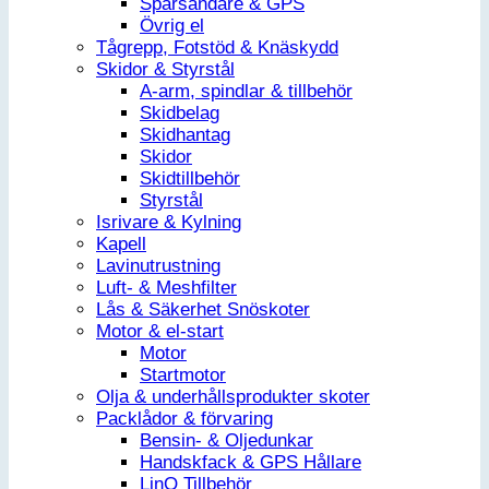
Spårsändare & GPS
Övrig el
Tågrepp, Fotstöd & Knäskydd
Skidor & Styrstål
A-arm, spindlar & tillbehör
Skidbelag
Skidhantag
Skidor
Skidtillbehör
Styrstål
Isrivare & Kylning
Kapell
Lavinutrustning
Luft- & Meshfilter
Lås & Säkerhet Snöskoter
Motor & el-start
Motor
Startmotor
Olja & underhållsprodukter skoter
Packlådor & förvaring
Bensin- & Oljedunkar
Handskfack & GPS Hållare
LinQ Tillbehör