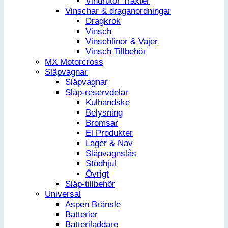
Vindrutor Traxter
Vinschar & draganordningar
Dragkrok
Vinsch
Vinschlinor & Vajer
Vinsch Tillbehör
MX Motorcross
Släpvagnar
Släpvagnar
Släp-reservdelar
Kulhandske
Belysning
Bromsar
El Produkter
Lager & Nav
Släpvagnslås
Stödhjul
Övrigt
Släp-tillbehör
Universal
Aspen Bränsle
Batterier
Batteriladdare