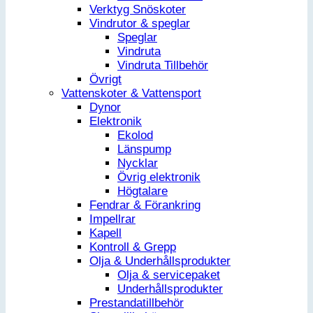
Verktyg Snöskoter
Vindrutor & speglar
Speglar
Vindruta
Vindruta Tillbehör
Övrigt
Vattenskoter & Vattensport
Dynor
Elektronik
Ekolod
Länspump
Nycklar
Övrig elektronik
Högtalare
Fendrar & Förankring
Impellrar
Kapell
Kontroll & Grepp
Olja & Underhållsprodukter
Olja & servicepaket
Underhållsprodukter
Prestandatillbehör