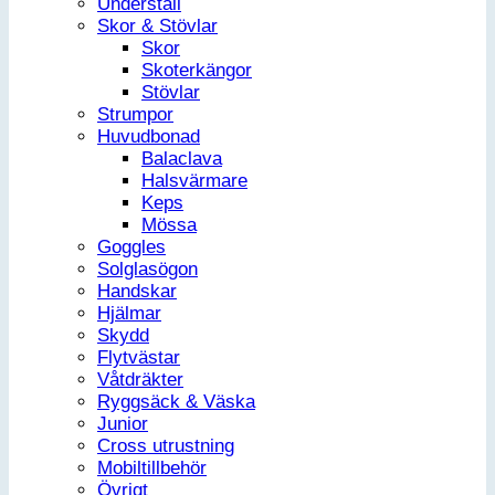
Underställ
Skor & Stövlar
Skor
Skoterkängor
Stövlar
Strumpor
Huvudbonad
Balaclava
Halsvärmare
Keps
Mössa
Goggles
Solglasögon
Handskar
Hjälmar
Skydd
Flytvästar
Våtdräkter
Ryggsäck & Väska
Junior
Cross utrustning
Mobiltillbehör
Övrigt