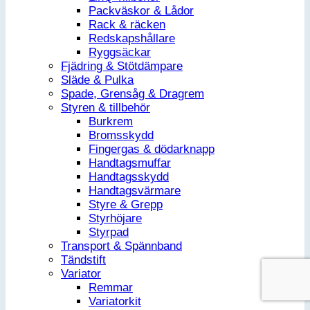
Packväskor & Lådor
Rack & räcken
Redskapshållare
Ryggsäckar
Fjädring & Stötdämpare
Släde & Pulka
Spade, Grensåg & Dragrem
Styren & tillbehör
Burkrem
Bromsskydd
Fingergas & dödarknapp
Handtagsmuffar
Handtagsskydd
Handtagsvärmare
Styre & Grepp
Styrhöjare
Styrpad
Transport & Spännband
Tändstift
Variator
Remmar
Variatorkit