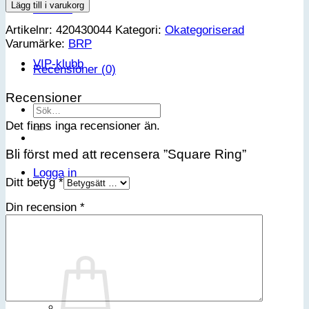
Ring
Lägg till i varukorg
Kontakt
mängd
Artikelnr:
420430044
Kategori:
Okategoriserad
Varumärke:
BRP
VIP-klubb
Recensioner (0)
Recensioner
Sök
efter:
Det finns inga recensioner än.
Bli först med att recensera ”Square Ring”
Logga in
Ditt betyg
*
Din recension
*
Varukorg