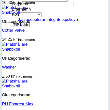
16.40
kr
inkl. moms
Förnamn
Efternamn
Snabbkoll
Kön
Jag accepterar integritetspolicyn
Okategoriserad
Cotter Valve
14.25
kr
inkl. moms
Snabbkoll
Okategoriserad
Washer
2.60
kr
inkl. moms
Snabbkoll
Okategoriserad
RH Footrest Max