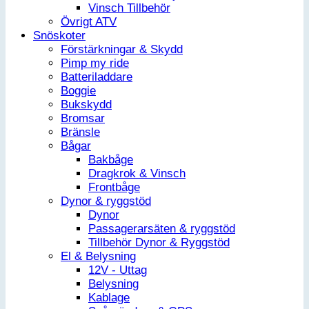
Vinsch Tillbehör
Övrigt ATV
Snöskoter
Förstärkningar & Skydd
Pimp my ride
Batteriladdare
Boggie
Bukskydd
Bromsar
Bränsle
Bågar
Bakbåge
Dragkrok & Vinsch
Frontbåge
Dynor & ryggstöd
Dynor
Passagerarsäten & ryggstöd
Tillbehör Dynor & Ryggstöd
El & Belysning
12V - Uttag
Belysning
Kablage