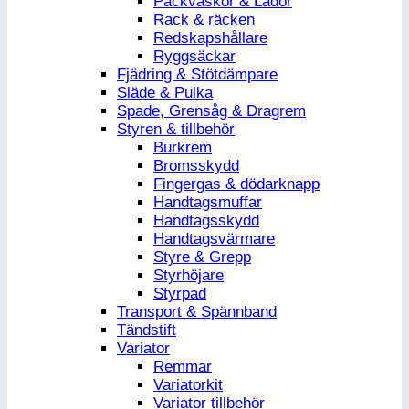
Packväskor & Lådor
Rack & räcken
Redskapshållare
Ryggsäckar
Fjädring & Stötdämpare
Släde & Pulka
Spade, Grensåg & Dragrem
Styren & tillbehör
Burkrem
Bromsskydd
Fingergas & dödarknapp
Handtagsmuffar
Handtagsskydd
Handtagsvärmare
Styre & Grepp
Styrhöjare
Styrpad
Transport & Spännband
Tändstift
Variator
Remmar
Variatorkit
Variator tillbehör