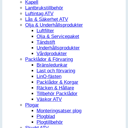
Kapell
Lantbrukstillbehör
Luftintag ATV
Lås & Säkerhet ATV
Olja & Underhållsprodukter
Luftfilter
Olja & Servicepaket
Tändstift
Underhållsprodukter
Vårdprodukter
Packlådor & Förvaring
Bränsledunkar
Last och förvaring
LinQ-fästen
Packlådor & Korgar
Räcken & Hållare
Tillbehör Packlådor
Väskor ATV
Plogar
Monteringsatser plog
Plogblad
Plogtillbehör
Skydd ATV