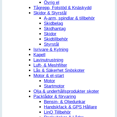
Övrig el
Tågrepp, Fotstöd & Knäskydd
Skidor & Styrstål
A-arm, spindlar & tillbehör
Skidbelag
Skidhantag
Skidor
Skidtillbehör
Styrstål
Isrivare & Kylning
Kapell
Lavinutrustning
Luft- & Meshfilter
Lås & Säkerhet Snöskoter
Motor & el-start
Motor
Startmotor
Olja & underhållsprodukter skoter
Packlådor & förvaring
Bensin- & Oljedunkar
Handskfack & GPS Hållare
LinQ Tillbehör