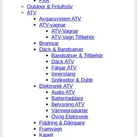
FXR
Outdoor & Friluftsliv
ATV
Avgassystem ATV
ATV-vagnar
ATV-Vagnar
ATV-Vagn Tillbehör
Bromsar
Däck & Bandsatser
Bandsatser & Tillbehör
Däck ATV
Fälgar ATV
Innerslang
Snökedjor & Dubb
Elektronik ATV
Audio ATV
Batteriladdare
Belysning ATV
Värmeprodukter
Övrig Elektronik
Fjädring & Dämpare
Framvagn
Kapell