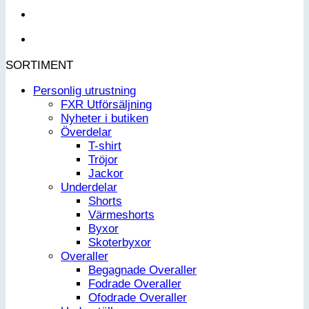
SORTIMENT
Personlig utrustning
FXR Utförsäljning
Nyheter i butiken
Överdelar
T-shirt
Tröjor
Jackor
Underdelar
Shorts
Värmeshorts
Byxor
Skoterbyxor
Overaller
Begagnade Overaller
Fodrade Overaller
Ofodrade Overaller