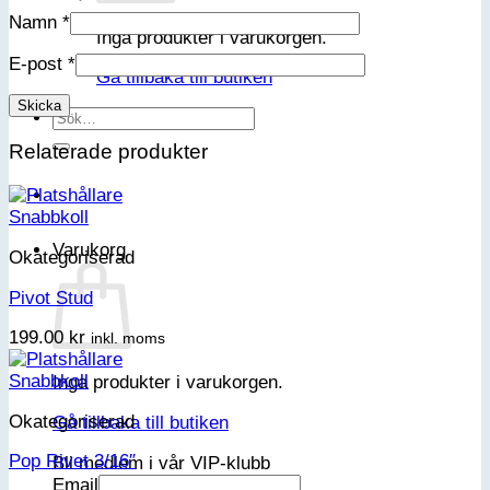
Namn
*
Inga produkter i varukorgen.
E-post
*
Gå tillbaka till butiken
Sök
efter:
Relaterade produkter
Snabbkoll
Varukorg
Okategoriserad
Pivot Stud
199.00
kr
inkl. moms
Snabbkoll
Inga produkter i varukorgen.
Okategoriserad
Gå tillbaka till butiken
Pop Rivet 3/16″
Bli medlem i vår VIP-klubb
Email