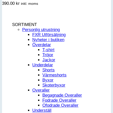
390.00
kr
inkl. moms
SORTIMENT
Personlig utrustning
FXR Utförsäljning
Nyheter i butiken
Överdelar
T-shirt
Tröjor
Jackor
Underdelar
Shorts
Värmeshorts
Byxor
Skoterbyxor
Overaller
Begagnade Overaller
Fodrade Overaller
Ofodrade Overaller
Underställ