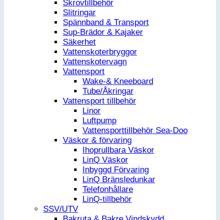
Skrovtillbehör
Slitringar
Spännband & Transport
Sup-Brädor & Kajaker
Säkerhet
Vattenskoterbryggor
Vattenskotervagn
Vattensport
Wake-& Kneeboard
Tube/Åkringar
Vattensport tillbehör
Linor
Luftpump
Vattensporttillbehör Sea-Doo
Väskor & förvaring
Ihoprullbara Väskor
LinQ Väskor
Inbyggd Förvaring
LinQ Bränsledunkar
Telefonhållare
LinQ-tillbehör
SSV/UTV
Bakruta & Bakre Vindskydd