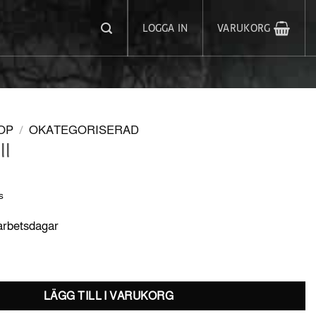
LOGGA IN
VARUKORG
OP
/
OKATEGORISERAD
ll
s
 arbetsdagar
LÄGG TILL I VARUKORG