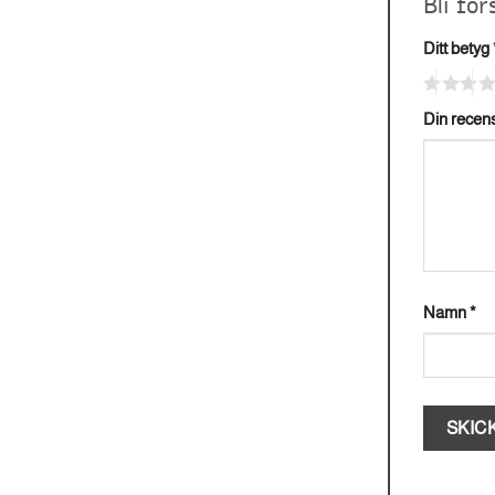
Bli fö
Ditt betyg
Din recen
Namn
*