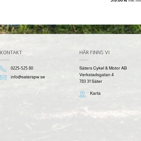
inkl. moms
inkl. m
KONTAKT
HÄR FINNS VI
0225-525 80
Säters Cykel & Motor AB
Verkstadsgatan 4
info@saterspw.se
783 31 Säter
Karta