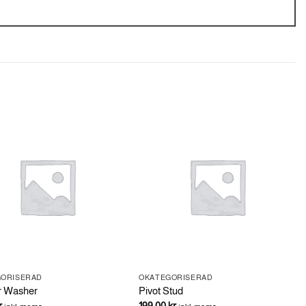
GORISERAD
OKATEGORISERAD
r Washer
Pivot Stud
r
199.00
kr