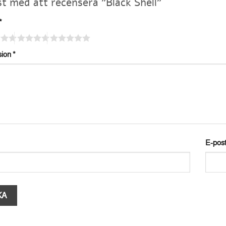
rst med att recensera ”Black Shell”
*
sion
*
E-pos