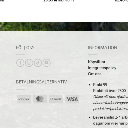
oms
inkl. moms
FÖLJ OSS
INFORMATION
Köpvillkor
Integritetspolicy
Om oss
BETALNINGSALTERNATIV
Frakt 99:-
Fraktfritt över 2500:-
Gäller allt som ej krä
Klarna
MasterCard
Swish
Visa
såsom fordon/vagnar,
(SE)
produkter/produkter 
Leveranstid 2-4 arb
dagar om vi ej har p