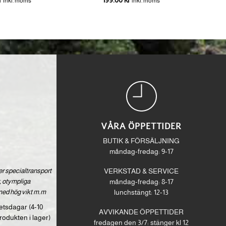
inkl. moms
inkl. moms
VÅRA ÖPPETTIDER
BUTIK & FÖRSÄLJNING
måndag-fredag: 9-17
ver specialtransport
VERKSTAD & SERVICE
 otympliga
måndag-fredag: 8-17
med hög vikt m.m
lunchstängt: 12-13
etsdagar (4-10
AVVIKANDE ÖPPETTIDER
rodukten i lager)
fredagen den 3/7: stänger kl 12