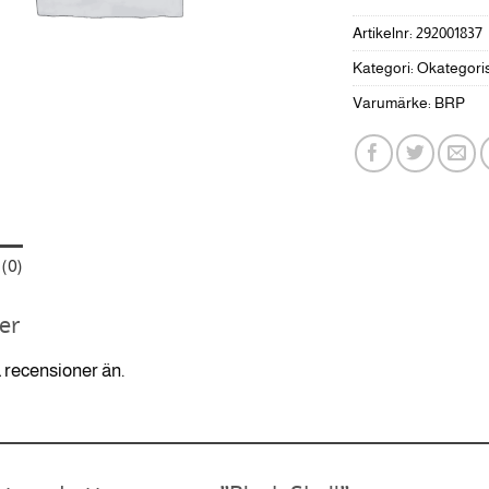
Artikelnr:
292001837
Kategori:
Okategori
Varumärke:
BRP
(0)
er
a recensioner än.