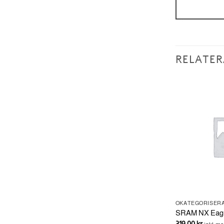
RELATER
OKATEGORISERAD
OKATEGORISER
Sealing Ring
SRAM NX Eagle
28.03
kr
319.00
kr