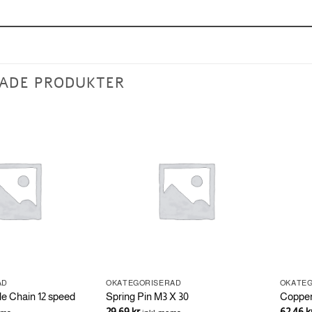
ADE PRODUKTER
AD
OKATEGORISERAD
OKATE
 Chain 12 speed
Spring Pin M3 X 30
Coppe
29.69
kr
62.46
k