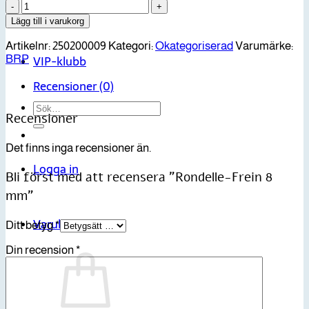
Kontakt
Rondelle-
Frein
Lägg till i varukorg
8
mm
Artikelnr:
250200009
Kategori:
Okategoriserad
Varumärke:
mängd
VIP-klubb
BRP
Recensioner (0)
Sök
Recensioner
efter:
Det finns inga recensioner än.
Logga in
Bli först med att recensera ”Rondelle-Frein 8
mm”
Varukorg
Ditt betyg
*
Din recension
*