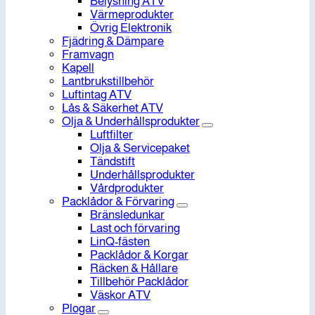
Belysning ATV
Värmeprodukter
Övrig Elektronik
Fjädring & Dämpare
Framvagn
Kapell
Lantbrukstillbehör
Luftintag ATV
Lås & Säkerhet ATV
Olja & Underhållsprodukter
Luftfilter
Olja & Servicepaket
Tändstift
Underhållsprodukter
Vårdprodukter
Packlådor & Förvaring
Bränsledunkar
Last och förvaring
LinQ-fästen
Packlådor & Korgar
Räcken & Hållare
Tillbehör Packlådor
Väskor ATV
Plogar