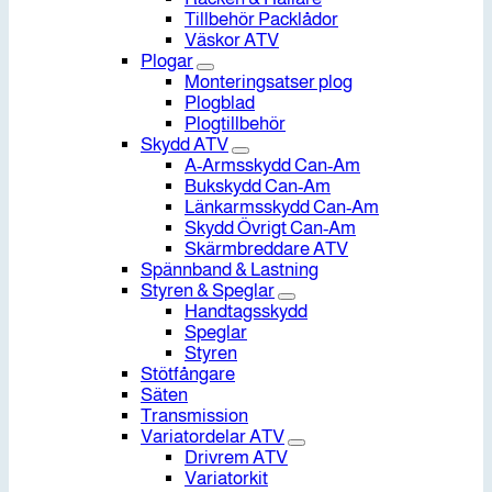
Tillbehör Packlådor
Väskor ATV
Plogar
Monteringsatser plog
Plogblad
Plogtillbehör
Skydd ATV
A-Armsskydd Can-Am
Bukskydd Can-Am
Länkarmsskydd Can-Am
Skydd Övrigt Can-Am
Skärmbreddare ATV
Spännband & Lastning
Styren & Speglar
Handtagsskydd
Speglar
Styren
Stötfångare
Säten
Transmission
Variatordelar ATV
Drivrem ATV
Variatorkit