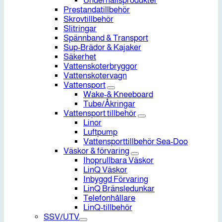
Underhållsprodukter
Prestandatillbehör
Skrovtillbehör
Slitringar
Spännband & Transport
Sup-Brädor & Kajaker
Säkerhet
Vattenskoterbryggor
Vattenskotervagn
Vattensport
Wake-& Kneeboard
Tube/Åkringar
Vattensport tillbehör
Linor
Luftpump
Vattensporttillbehör Sea-Doo
Väskor & förvaring
Ihoprullbara Väskor
LinQ Väskor
Inbyggd Förvaring
LinQ Bränsledunkar
Telefonhållare
LinQ-tillbehör
SSV/UTV