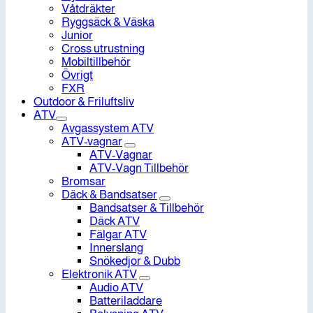
Våtdräkter
Ryggsäck & Väska
Junior
Cross utrustning
Mobiltillbehör
Övrigt
FXR
Outdoor & Friluftsliv
ATV
Avgassystem ATV
ATV-vagnar
ATV-Vagnar
ATV-Vagn Tillbehör
Bromsar
Däck & Bandsatser
Bandsatser & Tillbehör
Däck ATV
Fälgar ATV
Innerslang
Snökedjor & Dubb
Elektronik ATV
Audio ATV
Batteriladdare