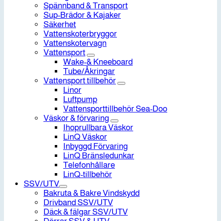
Spännband & Transport
Sup-Brädor & Kajaker
Säkerhet
Vattenskoterbryggor
Vattenskotervagn
Vattensport
Wake-& Kneeboard
Tube/Åkringar
Vattensport tillbehör
Linor
Luftpump
Vattensporttillbehör Sea-Doo
Väskor & förvaring
Ihoprullbara Väskor
LinQ Väskor
Inbyggd Förvaring
LinQ Bränsledunkar
Telefonhållare
LinQ-tillbehör
SSV/UTV
Bakruta & Bakre Vindskydd
Drivband SSV/UTV
Däck & fälgar SSV/UTV