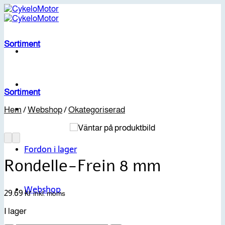
Skip
to
content
Sortiment
Sortiment
Hem
/
Webshop
/
Okategoriserad
Fordon i lager
Rondelle-Frein 8 mm
Webshop
29.69
kr
inkl. moms
I lager