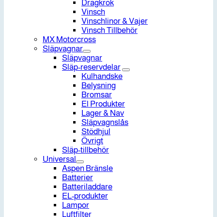
Dragkrok
Vinsch
Vinschlinor & Vajer
Vinsch Tillbehör
MX Motorcross
Släpvagnar
Släpvagnar
Släp-reservdelar
Kulhandske
Belysning
Bromsar
El Produkter
Lager & Nav
Släpvagnslås
Stödhjul
Övrigt
Släp-tillbehör
Universal
Aspen Bränsle
Batterier
Batteriladdare
EL-produkter
Lampor
Luftfilter