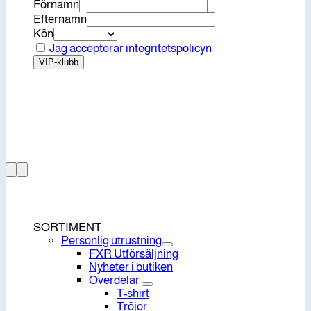
Förnamn
Efternamn
Kön
Jag accepterar integritetspolicyn
SORTIMENT
Personlig utrustning
FXR Utförsäljning
Nyheter i butiken
Överdelar
T-shirt
Tröjor