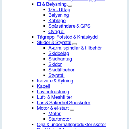
El & Belysning
12V - Uttag
Belysning
Kablage
Spårsändare & GPS
Övrig el
Tågrepp, Fotstöd & Knäskydd
Skidor & Styrstål
A-arm, spindlar & tillbehör
Skidbelag
Skidhantag
Skidor
Skidtillbehör
Styrstål
Isrivare & Kylning
Kapell
Lavinutrustning
Luft- & Meshfilter
Lås & Säkerhet Snöskoter
Motor & el-start
Motor
Startmotor
Olja & underhållsprodukter skoter