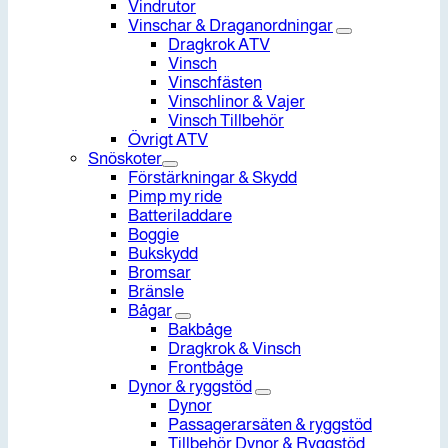
Vindrutor
Vinschar & Draganordningar
Dragkrok ATV
Vinsch
Vinschfästen
Vinschlinor & Vajer
Vinsch Tillbehör
Övrigt ATV
Snöskoter
Förstärkningar & Skydd
Pimp my ride
Batteriladdare
Boggie
Bukskydd
Bromsar
Bränsle
Bågar
Bakbåge
Dragkrok & Vinsch
Frontbåge
Dynor & ryggstöd
Dynor
Passagerarsäten & ryggstöd
Tillbehör Dynor & Ryggstöd