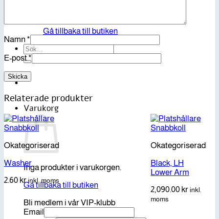
Inga produkter i varukorgen.
Gå tillbaka till butiken
Namn
*
Sök
efter:
E-post
*
Relaterade produkter
Varukorg
Snabbkoll
Snabbkoll
Okategoriserad
Okategoriserad
Washer
Black, LH
Inga produkter i varukorgen.
Lower Arm
2.60
kr
inkl. moms
Gå tillbaka till butiken
2,090.00
kr
inkl.
moms
Bli medlem i vår VIP-klubb
Email