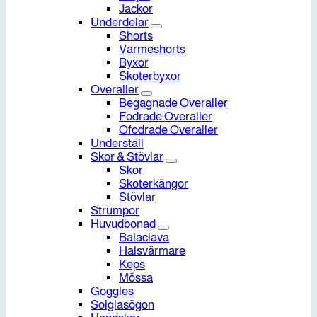
Jackor
Underdelar
Shorts
Värmeshorts
Byxor
Skoterbyxor
Overaller
Begagnade Overaller
Fodrade Overaller
Ofodrade Overaller
Underställ
Skor & Stövlar
Skor
Skoterkängor
Stövlar
Strumpor
Huvudbonad
Balaclava
Halsvärmare
Keps
Mössa
Goggles
Solglasögon