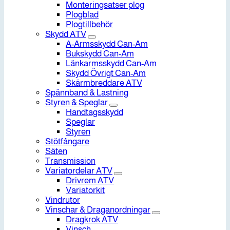
Monteringsatser plog
Plogblad
Plogtillbehör
Skydd ATV
A-Armsskydd Can-Am
Bukskydd Can-Am
Länkarmsskydd Can-Am
Skydd Övrigt Can-Am
Skärmbreddare ATV
Spännband & Lastning
Styren & Speglar
Handtagsskydd
Speglar
Styren
Stötfångare
Säten
Transmission
Variatordelar ATV
Drivrem ATV
Variatorkit
Vindrutor
Vinschar & Draganordningar
Dragkrok ATV
Vinsch