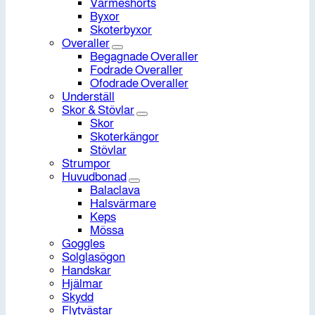
Värmeshorts
Byxor
Skoterbyxor
Overaller
Begagnade Overaller
Fodrade Overaller
Ofodrade Overaller
Underställ
Skor & Stövlar
Skor
Skoterkängor
Stövlar
Strumpor
Huvudbonad
Balaclava
Halsvärmare
Keps
Mössa
Goggles
Solglasögon
Handskar
Hjälmar
Skydd
Flytvästar