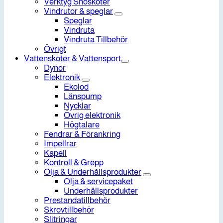
Verktyg Snöskoter
Vindrutor & speglar
Speglar
Vindruta
Vindruta Tillbehör
Övrigt
Vattenskoter & Vattensport
Dynor
Elektronik
Ekolod
Länspump
Nycklar
Övrig elektronik
Högtalare
Fendrar & Förankring
Impellrar
Kapell
Kontroll & Grepp
Olja & Underhållsprodukter
Olja & servicepaket
Underhållsprodukter
Prestandatillbehör
Skrovtillbehör
Slitringar