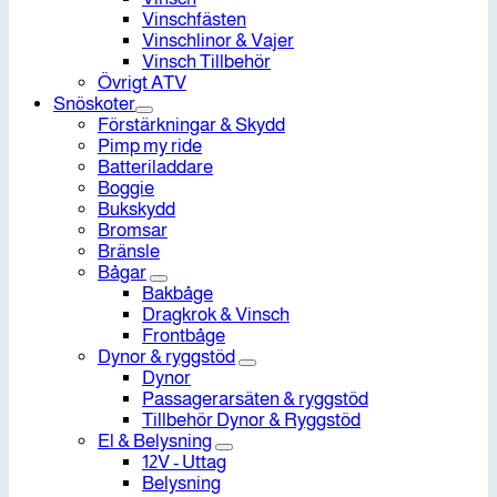
Vinschfästen
Vinschlinor & Vajer
Vinsch Tillbehör
Övrigt ATV
Snöskoter
Förstärkningar & Skydd
Pimp my ride
Batteriladdare
Boggie
Bukskydd
Bromsar
Bränsle
Bågar
Bakbåge
Dragkrok & Vinsch
Frontbåge
Dynor & ryggstöd
Dynor
Passagerarsäten & ryggstöd
Tillbehör Dynor & Ryggstöd
El & Belysning
12V - Uttag
Belysning