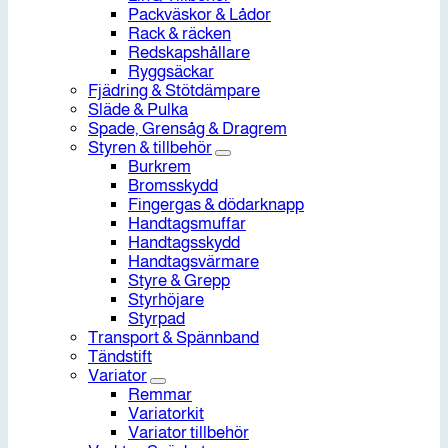
Packväskor & Lådor
Rack & räcken
Redskapshållare
Ryggsäckar
Fjädring & Stötdämpare
Släde & Pulka
Spade, Grensåg & Dragrem
Styren & tillbehör
Burkrem
Bromsskydd
Fingergas & dödarknapp
Handtagsmuffar
Handtagsskydd
Handtagsvärmare
Styre & Grepp
Styrhöjare
Styrpad
Transport & Spännband
Tändstift
Variator
Remmar
Variatorkit
Variator tillbehör