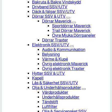
Bakruta & Bakre Vindskydd
Drivband SSV/UTV
Däck & fälgar SSV/UTV
Dörrar SSV & UTV
Dörrar Maverick
Sportdörrar Maverick
Trail Dörrar Maverick
Övre Mjuka Dörrpaneler
Dörrar Traxter
Elektronik SSV/UTV
Audio & Kommunikation
Belysning
Värme & Kupé
Övrig elektronik Maverick
Övrig elektronik Traxter
Hytter SSV & UTV
Kapell
Lås & Säkerhet SSV/UTV
Olja & Underhållsprodukter
Vårdprodukter
Underhållsprodukter
Tändstift
Luftfilter
Olja & Servicepaket SSV