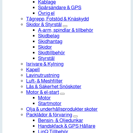
Kablage
Spårsändare & GPS
Övrig el
Tågrepp, Fotstöd & Knäskydd
Skidor & Styrstål
A-arm, spindlar & tillbehör
Skidbelag
Skidhantag
Skidor
Skidtillbehör
Styrstål
Isrivare & Kylning
Kapell
Lavinutrustning
Luft- & Meshfilter
Lås & Säkerhet Snöskoter
Motor & el-start
Motor
Startmotor
Olja & underhållsprodukter skoter
Packlådor & förvaring
Bensin- & Oljedunkar
Handskfack & GPS Hållare
LinQ Tillbehör