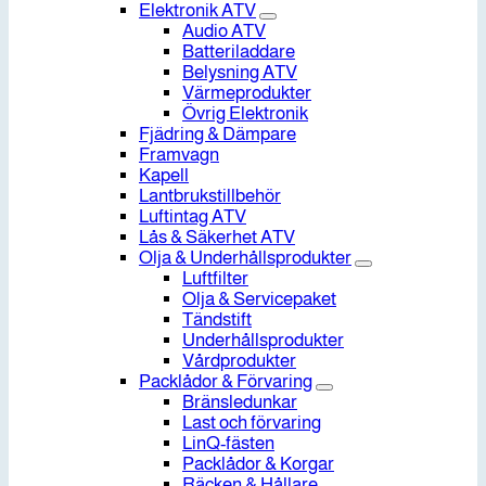
Elektronik ATV
Audio ATV
Batteriladdare
Belysning ATV
Värmeprodukter
Övrig Elektronik
Fjädring & Dämpare
Framvagn
Kapell
Lantbrukstillbehör
Luftintag ATV
Lås & Säkerhet ATV
Olja & Underhållsprodukter
Luftfilter
Olja & Servicepaket
Tändstift
Underhållsprodukter
Vårdprodukter
Packlådor & Förvaring
Bränsledunkar
Last och förvaring
LinQ-fästen
Packlådor & Korgar
Räcken & Hållare