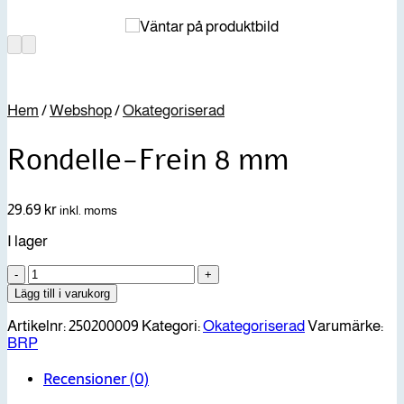
Hem
/
Webshop
/
Okategoriserad
Rondelle-Frein 8 mm
29.69
kr
inkl. moms
I lager
Rondelle-
Frein
Lägg till i varukorg
8
mm
Artikelnr:
250200009
Kategori:
Okategoriserad
Varumärke:
mängd
BRP
Recensioner (0)