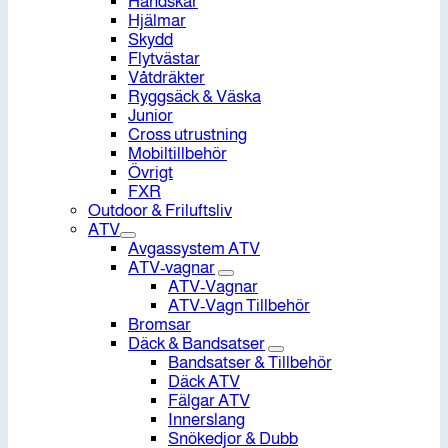
Handskar
Hjälmar
Skydd
Flytvästar
Våtdräkter
Ryggsäck & Väska
Junior
Cross utrustning
Mobiltillbehör
Övrigt
FXR
Outdoor & Friluftsliv
ATV
Avgassystem ATV
ATV-vagnar
ATV-Vagnar
ATV-Vagn Tillbehör
Bromsar
Däck & Bandsatser
Bandsatser & Tillbehör
Däck ATV
Fälgar ATV
Innerslang
Snökedjor & Dubb