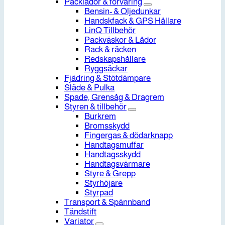
Packlådor & förvaring
Bensin- & Oljedunkar
Handskfack & GPS Hållare
LinQ Tillbehör
Packväskor & Lådor
Rack & räcken
Redskapshållare
Ryggsäckar
Fjädring & Stötdämpare
Släde & Pulka
Spade, Grensåg & Dragrem
Styren & tillbehör
Burkrem
Bromsskydd
Fingergas & dödarknapp
Handtagsmuffar
Handtagsskydd
Handtagsvärmare
Styre & Grepp
Styrhöjare
Styrpad
Transport & Spännband
Tändstift
Variator