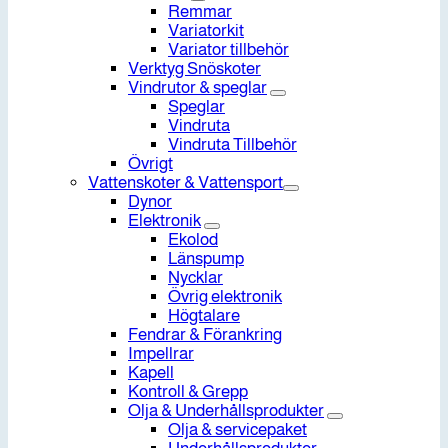
Remmar
Variatorkit
Variator tillbehör
Verktyg Snöskoter
Vindrutor & speglar
Speglar
Vindruta
Vindruta Tillbehör
Övrigt
Vattenskoter & Vattensport
Dynor
Elektronik
Ekolod
Länspump
Nycklar
Övrig elektronik
Högtalare
Fendrar & Förankring
Impellrar
Kapell
Kontroll & Grepp
Olja & Underhållsprodukter
Olja & servicepaket