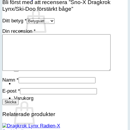
Bli först med att recensera ”Sno-X Dragkrok
Lynx/Ski-Doo förstärkt båge”
Ditt betyg
*
Din recension
*
Inga produkter i varukorgen.
Gå tillbaka till butiken
Sök
efter:
Namn
*
E-post
*
Varukorg
Relaterade produkter