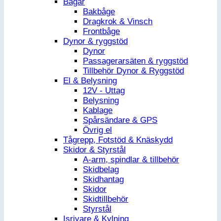
Bågar
Bakbåge
Dragkrok & Vinsch
Frontbåge
Dynor & ryggstöd
Dynor
Passagerarsäten & ryggstöd
Tillbehör Dynor & Ryggstöd
El & Belysning
12V - Uttag
Belysning
Kablage
Spårsändare & GPS
Övrig el
Tågrepp, Fotstöd & Knäskydd
Skidor & Styrstål
A-arm, spindlar & tillbehör
Skidbelag
Skidhantag
Skidor
Skidtillbehör
Styrstål
Isrivare & Kylning