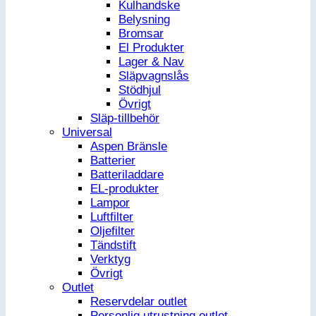
Kulhandske
Belysning
Bromsar
El Produkter
Lager & Nav
Släpvagnslås
Stödhjul
Övrigt
Släp-tillbehör
Universal
Aspen Bränsle
Batterier
Batteriladdare
EL-produkter
Lampor
Luftfilter
Oljefilter
Tändstift
Verktyg
Övrigt
Outlet
Reservdelar outlet
Personlig utrustning outlet