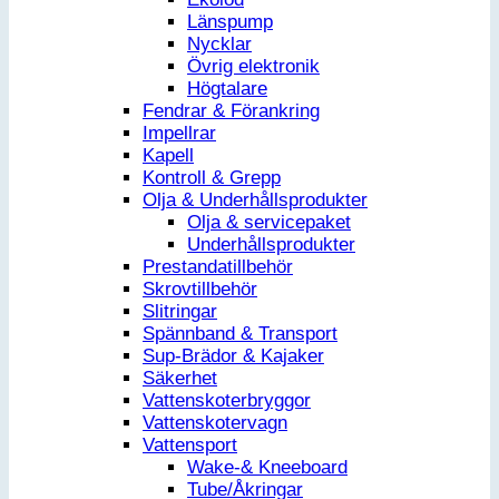
Länspump
Nycklar
Övrig elektronik
Högtalare
Fendrar & Förankring
Impellrar
Kapell
Kontroll & Grepp
Olja & Underhållsprodukter
Olja & servicepaket
Underhållsprodukter
Prestandatillbehör
Skrovtillbehör
Slitringar
Spännband & Transport
Sup-Brädor & Kajaker
Säkerhet
Vattenskoterbryggor
Vattenskotervagn
Vattensport
Wake-& Kneeboard
Tube/Åkringar