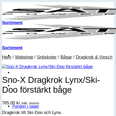
Skip
to
content
Sortiment
Sortiment
Hem
/
Webshop
/
Snöskoter
/
Bågar
/
Dragkrok & Vinsch
Sno-X Dragkrok Lynx/Ski-
Doo förstärkt båge
765.00
kr
inkl. moms
Fordon i lager
Dragkrok till Ski-Doo och Lynx.