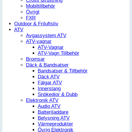
Cross utrustning
Mobiltillbehör
Övrigt
FXR
Outdoor & Friluftsliv
ATV
Avgassystem ATV
ATV-vagnar
ATV-Vagnar
ATV-Vagn Tillbehör
Bromsar
Däck & Bandsatser
Bandsatser & Tillbehör
Däck ATV
Fälgar ATV
Innerslang
Snökedjor & Dubb
Elektronik ATV
Audio ATV
Batteriladdare
Belysning ATV
Värmeprodukter
Övrig Elektronik