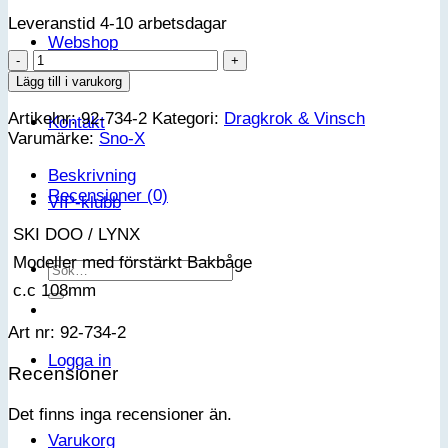
Leveranstid 4-10 arbetsdagar
Webshop
Sno-
X
Lägg till i varukorg
Dragkrok
Artikelnr:
92-734-2
Kategori:
Dragkrok & Vinsch
Lynx/Ski-
Kontakt
Varumärke:
Sno-X
Doo
förstärkt
Beskrivning
båge
Recensioner (0)
mängd
VIP-klubb
 SKI DOO / LYNX
 Modeller med förstärkt Bakbåge
Sök
efter:
 c.c 108mm
Art nr: 92-734-2
Logga in
Recensioner
Det finns inga recensioner än.
Varukorg