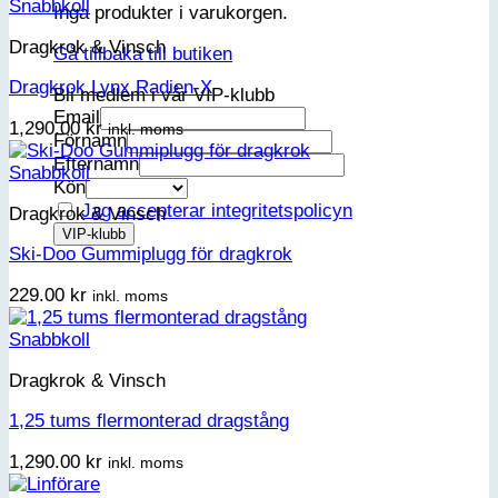
Snabbkoll
Inga produkter i varukorgen.
Dragkrok & Vinsch
Gå tillbaka till butiken
Dragkrok Lynx Radien-X
Bli medlem i vår VIP-klubb
Email
1,290.00
kr
inkl. moms
Förnamn
Efternamn
Snabbkoll
Kön
Jag accepterar integritetspolicyn
Dragkrok & Vinsch
Ski-Doo Gummiplugg för dragkrok
229.00
kr
inkl. moms
Snabbkoll
Dragkrok & Vinsch
1,25 tums flermonterad dragstång
1,290.00
kr
inkl. moms