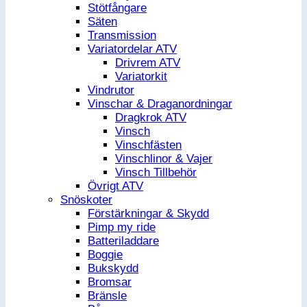
Stötfångare
Säten
Transmission
Variatordelar ATV
Drivrem ATV
Variatorkit
Vindrutor
Vinschar & Draganordningar
Dragkrok ATV
Vinsch
Vinschfästen
Vinschlinor & Vajer
Vinsch Tillbehör
Övrigt ATV
Snöskoter
Förstärkningar & Skydd
Pimp my ride
Batteriladdare
Boggie
Bukskydd
Bromsar
Bränsle