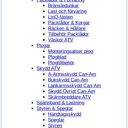
Bränsledunkar
Last och förvaring
LinQ-fästen
Packlådor & Korgar
Räcken & Hållare
Tillbehör Packlådor
Väskor ATV
Plogar
Monteringsatser plog
Plogblad
Plogtillbehör
Skydd ATV
A-Armsskydd Can-Am
Bukskydd Can-Am
Länkarmsskydd Can-Am
Skydd Övrigt Can-Am
Skärmbreddare ATV
Spännband & Lastning
Styren & Speglar
Handtagsskydd
Speglar
Styren