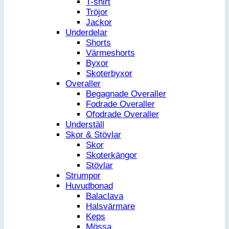
T-shirt
Tröjor
Jackor
Underdelar
Shorts
Värmeshorts
Byxor
Skoterbyxor
Overaller
Begagnade Overaller
Fodrade Overaller
Ofodrade Overaller
Underställ
Skor & Stövlar
Skor
Skoterkängor
Stövlar
Strumpor
Huvudbonad
Balaclava
Halsvärmare
Keps
Mössa