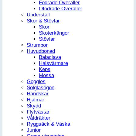
Fodrade Overaller
Ofodrade Overaller
Underställ
Skor & Stövlar
Skor
Skoterkängor
Stövlar
Strumpor
Huvudbonad
Balaclava
Halsvärmare
Keps
Mössa
Goggles
Solglasögon
Handskar
Hjälmar
Skydd
Flytvästar
Våtdräkter
Ryggsäck & Väska
Junior