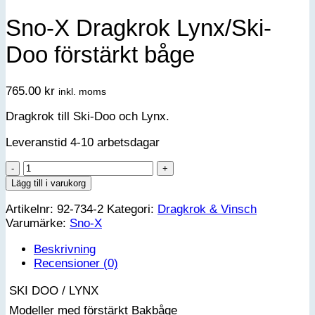
Sno-X Dragkrok Lynx/Ski-
Doo förstärkt båge
765.00
kr
inkl. moms
Dragkrok till Ski-Doo och Lynx.
Leveranstid 4-10 arbetsdagar
Sno-
X
Lägg till i varukorg
Dragkrok
Artikelnr:
92-734-2
Kategori:
Dragkrok & Vinsch
Lynx/Ski-
Varumärke:
Sno-X
Doo
förstärkt
Beskrivning
båge
Recensioner (0)
mängd
 SKI DOO / LYNX
 Modeller med förstärkt Bakbåge