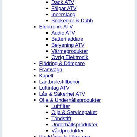
Däck ATV
Fälgar ATV
Innerslang
Snökedjor & Dubb
Elektronik ATV
Audio ATV
Batteriladdare
Belysning ATV
Värmeprodukter
Övrig Elektronik
Fjädring & Dämpare
Framvagn
Kapell
Lantbrukstillbehör
Luftintag ATV
Lås & Säkerhet ATV
Olja & Underhållsprodukter
Luftfilter
Olja & Servicepaket
Tändstift
Underhållsprodukter
Vårdprodukter
Packlådor & Förvaring