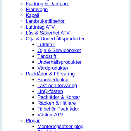
Fjädring & Dämpare
Framvagn
Kapell
Lantbrukstillbehör
Luftintag ATV
Lås & Säkerhet ATV
Olja & Underhållsprodukter
Luftfilter
Olja & Servicepaket
Tändstift
Underhållsprodukter
Vårdprodukter
Packlådor & Förvaring
Bränsledunkar
Last och förvaring
LinQ-fästen
Packlådor & Korgar
Räcken & Hållare
Tillbehör Packlådor
Väskor ATV
Plogar
Monteringsatser plog