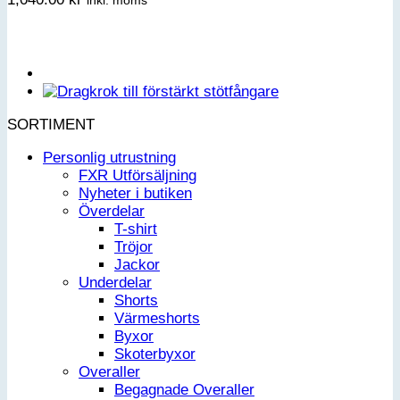
inkl. moms
SORTIMENT
Personlig utrustning
FXR Utförsäljning
Nyheter i butiken
Överdelar
T-shirt
Tröjor
Jackor
Underdelar
Shorts
Värmeshorts
Byxor
Skoterbyxor
Overaller
Begagnade Overaller