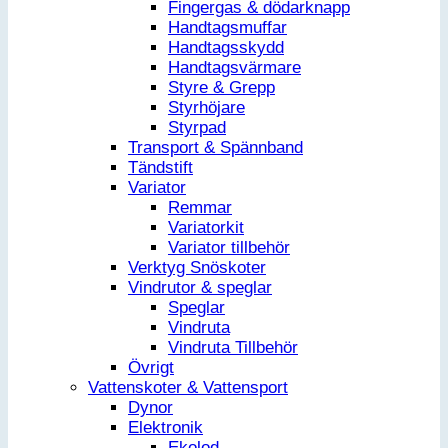
Fingergas & dödarknapp
Handtagsmuffar
Handtagsskydd
Handtagsvärmare
Styre & Grepp
Styrhöjare
Styrpad
Transport & Spännband
Tändstift
Variator
Remmar
Variatorkit
Variator tillbehör
Verktyg Snöskoter
Vindrutor & speglar
Speglar
Vindruta
Vindruta Tillbehör
Övrigt
Vattenskoter & Vattensport
Dynor
Elektronik
Ekolod