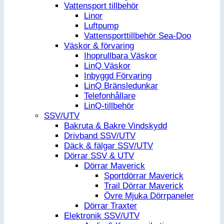
Vattensport tillbehör
Linor
Luftpump
Vattensporttillbehör Sea-Doo
Väskor & förvaring
Ihoprullbara Väskor
LinQ Väskor
Inbyggd Förvaring
LinQ Bränsledunkar
Telefonhållare
LinQ-tillbehör
SSV/UTV
Bakruta & Bakre Vindskydd
Drivband SSV/UTV
Däck & fälgar SSV/UTV
Dörrar SSV & UTV
Dörrar Maverick
Sportdörrar Maverick
Trail Dörrar Maverick
Övre Mjuka Dörrpaneler
Dörrar Traxter
Elektronik SSV/UTV