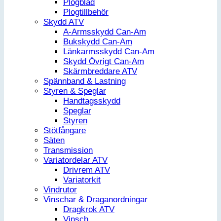
Plogblad
Plogtillbehör
Skydd ATV
A-Armsskydd Can-Am
Bukskydd Can-Am
Länkarmsskydd Can-Am
Skydd Övrigt Can-Am
Skärmbreddare ATV
Spännband & Lastning
Styren & Speglar
Handtagsskydd
Speglar
Styren
Stötfångare
Säten
Transmission
Variatordelar ATV
Drivrem ATV
Variatorkit
Vindrutor
Vinschar & Draganordningar
Dragkrok ATV
Vinsch