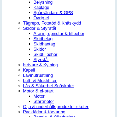
Belysning
Kablage
Spårsändare & GPS
Övrig el
Tågrepp, Fotstöd & Knäskydd
Skidor & Styrstål
A-arm, spindlar & tillbehör
Skidbelag
Skidhantag
Skidor
Skidtillbehör
Styrstål
Isrivare & Kylning
Kapell
Lavinutrustning
Luft- & Meshfilter
Lås & Säkerhet Snöskoter
Motor & el-start
Motor
Startmotor
Olja & underhållsprodukter skoter
Packlådor & förvaring