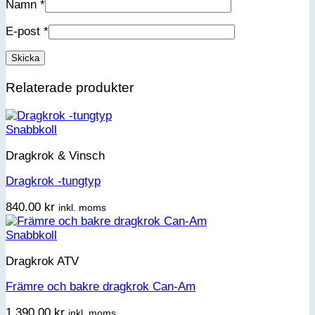
Namn
*
E-post
*
Relaterade produkter
Snabbkoll
Dragkrok & Vinsch
Dragkrok -tungtyp
840.00
kr
inkl. moms
Snabbkoll
Dragkrok ATV
Främre och bakre dragkrok Can-Am
1,390.00
kr
inkl. moms