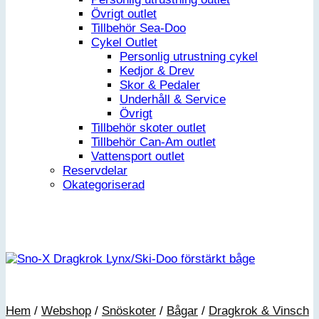
Övrigt outlet
Tillbehör Sea-Doo
Cykel Outlet
Personlig utrustning cykel
Kedjor & Drev
Skor & Pedaler
Underhåll & Service
Övrigt
Tillbehör skoter outlet
Tillbehör Can-Am outlet
Vattensport outlet
Reservdelar
Okategoriserad
Hem
/
Webshop
/
Snöskoter
/
Bågar
/
Dragkrok & Vinsch