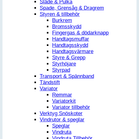
Släde & Pulka
Spade, Grensåg & Dragrem
Styren & tillbehör
Burkrem
Bromsskydd
Fingergas & dödarknapp
Handtagsmuffar
Handtagsskydd
Handtagsvärmare
Styre & Grepp
Styrhöjare
Styrpad
Transport & Spännband
Tändstift
Variator
Remmar
Variatorkit
Variator tillbehör
Verktyg Snöskoter
Vindrutor & speglar
Speglar
Vindruta
Vindruta Tillbehör