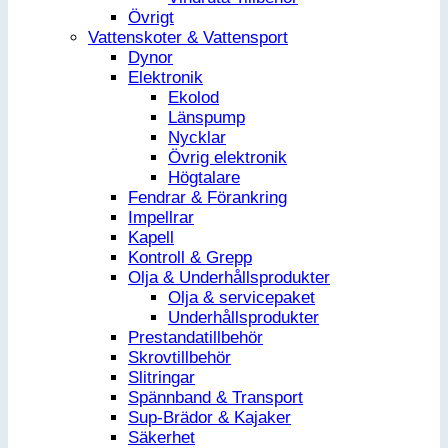
Övrigt
Vattenskoter & Vattensport
Dynor
Elektronik
Ekolod
Länspump
Nycklar
Övrig elektronik
Högtalare
Fendrar & Förankring
Impellrar
Kapell
Kontroll & Grepp
Olja & Underhållsprodukter
Olja & servicepaket
Underhållsprodukter
Prestandatillbehör
Skrovtillbehör
Slitringar
Spännband & Transport
Sup-Brädor & Kajaker
Säkerhet