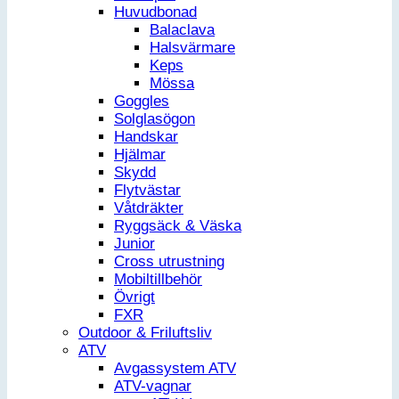
Huvudbonad
Balaclava
Halsvärmare
Keps
Mössa
Goggles
Solglasögon
Handskar
Hjälmar
Skydd
Flytvästar
Våtdräkter
Ryggsäck & Väska
Junior
Cross utrustning
Mobiltillbehör
Övrigt
FXR
Outdoor & Friluftsliv
ATV
Avgassystem ATV
ATV-vagnar