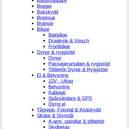
Batteriladdare
Boggie
Bukskydd
Bromsar
Bränsle
Bågar
Bakbåge
Dragkrok & Vinsch
Frontbåge
Dynor & ryggstöd
Dynor
Passagerarsäten & ryggstöd
Tillbehör Dynor & Ryggstöd
El & Belysning
12V - Uttag
Belysning
Kablage
Spårsändare & GPS
Övrig el
Tågrepp, Fotstöd & Knäskydd
Skidor & Styrstål
A-arm, spindlar & tillbehör
Skidbelag