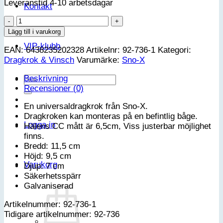
Leveranstid 4-10 arbetsdagar
Kontakt
Sno-
X
Lägg till i varukorg
Dragkrok
VIP-klubb
EAN:
6438235202328
Artikelnr:
92-736-1
Kategori:
Universal
Dragkrok & Vinsch
Varumärke:
Sno-X
mängd
Beskrivning
Sök
Recensioner (0)
efter:
En universaldragkrok från Sno-X.
Dragkroken kan monteras på en befintlig båge.
Logga in
Hälens CC mått är 6,5cm, Viss justerbar möjlighet
finns.
Bredd: 11,5 cm
Höjd: 9,5 cm
Varukorg
Djup: 7 cm
Säkerhetsspärr
Galvaniserad
Artikelnummer: 92-736-1
Tidigare artikelnummer: 92-736