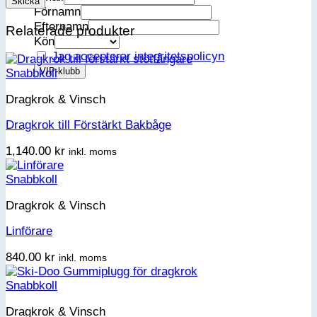
Förnamn
Efternamn
Relaterade produkter
Kön
Jag accepterar integritetspolicyn
Snabbkoll
Dragkrok & Vinsch
Dragkrok till Förstärkt Bakbåge
1,140.00
kr
inkl. moms
Snabbkoll
Dragkrok & Vinsch
Linförare
840.00
kr
inkl. moms
Snabbkoll
Dragkrok & Vinsch