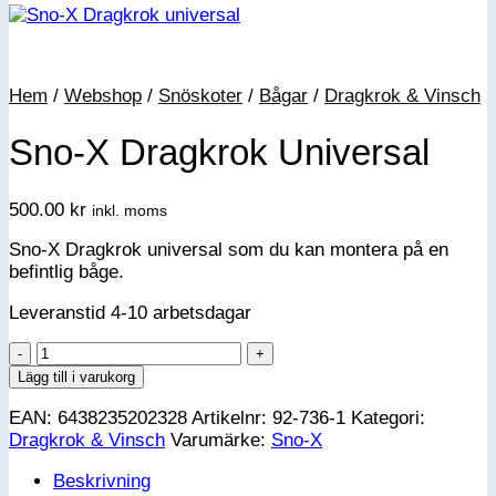
Hem
/
Webshop
/
Snöskoter
/
Bågar
/
Dragkrok & Vinsch
Sno-X Dragkrok Universal
500.00
kr
inkl. moms
Sno-X Dragkrok universal som du kan montera på en
befintlig båge.
Leveranstid 4-10 arbetsdagar
Sno-
X
Lägg till i varukorg
Dragkrok
EAN:
6438235202328
Artikelnr:
92-736-1
Kategori:
Universal
Dragkrok & Vinsch
Varumärke:
Sno-X
mängd
Beskrivning