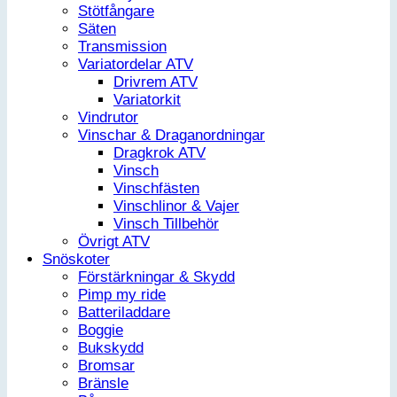
Stötfångare
Säten
Transmission
Variatordelar ATV
Drivrem ATV
Variatorkit
Vindrutor
Vinschar & Draganordningar
Dragkrok ATV
Vinsch
Vinschfästen
Vinschlinor & Vajer
Vinsch Tillbehör
Övrigt ATV
Snöskoter
Förstärkningar & Skydd
Pimp my ride
Batteriladdare
Boggie
Bukskydd
Bromsar
Bränsle