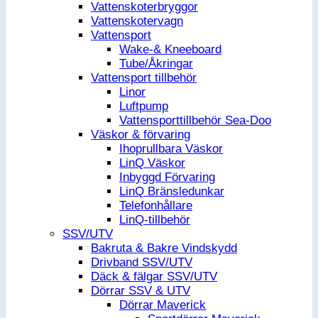
Vattenskoterbryggor
Vattenskotervagn
Vattensport
Wake-& Kneeboard
Tube/Åkringar
Vattensport tillbehör
Linor
Luftpump
Vattensporttillbehör Sea-Doo
Väskor & förvaring
Ihoprullbara Väskor
LinQ Väskor
Inbyggd Förvaring
LinQ Bränsledunkar
Telefonhållare
LinQ-tillbehör
SSV/UTV
Bakruta & Bakre Vindskydd
Drivband SSV/UTV
Däck & fälgar SSV/UTV
Dörrar SSV & UTV
Dörrar Maverick