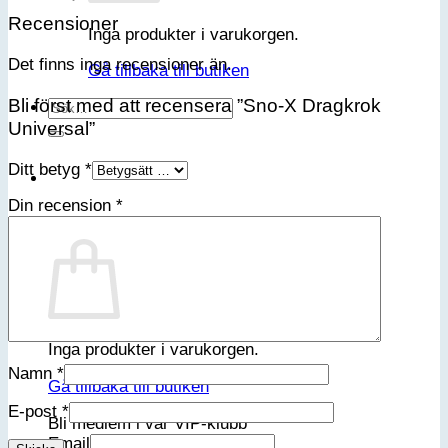
Recensioner
Inga produkter i varukorgen.
Det finns inga recensioner än.
Gå tillbaka till butiken
Bli först med att recensera ”Sno-X Dragkrok
Sök
efter:
Universal”
Ditt betyg
*
Din recension
*
Varukorg
Inga produkter i varukorgen.
Namn
*
Gå tillbaka till butiken
E-post
*
Bli medlem i vår VIP-klubb
Email