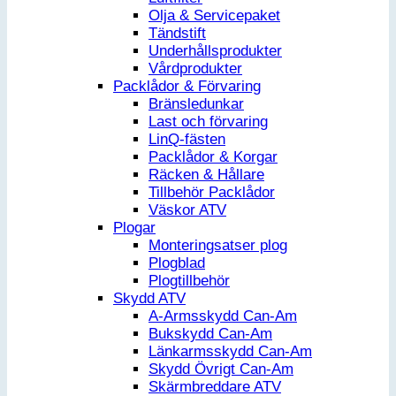
Olja & Servicepaket
Tändstift
Underhållsprodukter
Vårdprodukter
Packlådor & Förvaring
Bränsledunkar
Last och förvaring
LinQ-fästen
Packlådor & Korgar
Räcken & Hållare
Tillbehör Packlådor
Väskor ATV
Plogar
Monteringsatser plog
Plogblad
Plogtillbehör
Skydd ATV
A-Armsskydd Can-Am
Bukskydd Can-Am
Länkarmsskydd Can-Am
Skydd Övrigt Can-Am
Skärmbreddare ATV