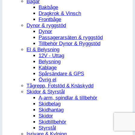
Bågar
Bakbåge
Dragkrok & Vinsch
Frontbåge
Dynor & ryggstöd
Dynor
Passagerarsäten & ryggstöd
Tillbehör Dynor & Ryggstöd
El & Belysning
12V - Uttag
Belysning
Kablage
Spårsändare & GPS
Övrig el
Tågrepp, Fotstöd & Knäskydd
Skidor & Styrstål
A-arm, spindlar & tillbehör
Skidbelag
Skidhantag
Skidor
Skidtillbehör
Styrstål
Isrivare & Kylning