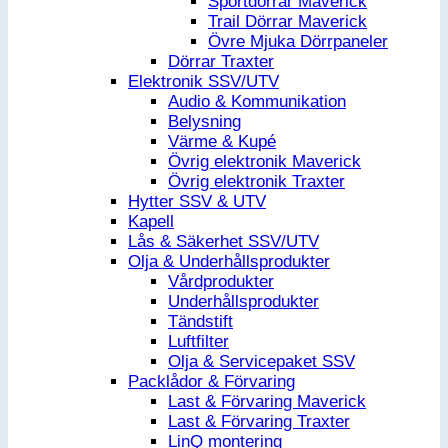
Sportdörrar Maverick
Trail Dörrar Maverick
Övre Mjuka Dörrpaneler
Dörrar Traxter
Elektronik SSV/UTV
Audio & Kommunikation
Belysning
Värme & Kupé
Övrig elektronik Maverick
Övrig elektronik Traxter
Hytter SSV & UTV
Kapell
Lås & Säkerhet SSV/UTV
Olja & Underhållsprodukter
Vårdprodukter
Underhållsprodukter
Tändstift
Luftfilter
Olja & Servicepaket SSV
Packlådor & Förvaring
Last & Förvaring Maverick
Last & Förvaring Traxter
LinQ montering