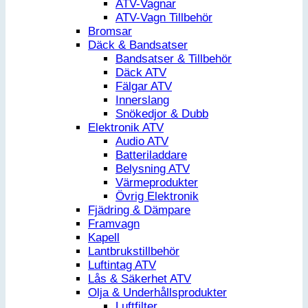
ATV-Vagnar
ATV-Vagn Tillbehör
Bromsar
Däck & Bandsatser
Bandsatser & Tillbehör
Däck ATV
Fälgar ATV
Innerslang
Snökedjor & Dubb
Elektronik ATV
Audio ATV
Batteriladdare
Belysning ATV
Värmeprodukter
Övrig Elektronik
Fjädring & Dämpare
Framvagn
Kapell
Lantbrukstillbehör
Luftintag ATV
Lås & Säkerhet ATV
Olja & Underhållsprodukter
Luftfilter