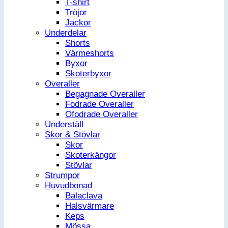
T-shirt
Tröjor
Jackor
Underdelar
Shorts
Värmeshorts
Byxor
Skoterbyxor
Overaller
Begagnade Overaller
Fodrade Overaller
Ofodrade Overaller
Underställ
Skor & Stövlar
Skor
Skoterkängor
Stövlar
Strumpor
Huvudbonad
Balaclava
Halsvärmare
Keps
Mössa