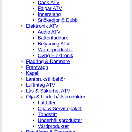
Däck ATV
Fälgar ATV
Innerslang
Snökedjor & Dubb
Elektronik ATV
Audio ATV
Batteriladdare
Belysning ATV
Värmeprodukter
Övrig Elektronik
Fjädring & Dämpare
Framvagn
Kapell
Lantbrukstillbehör
Luftintag ATV
Lås & Säkerhet ATV
Olja & Underhållsprodukter
Luftfilter
Olja & Servicepaket
Tändstift
Underhållsprodukter
Vårdprodukter