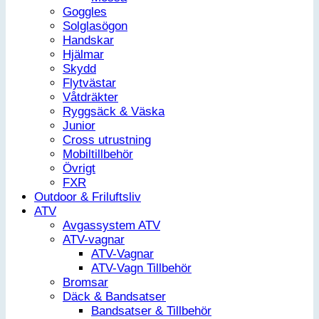
Goggles
Solglasögon
Handskar
Hjälmar
Skydd
Flytvästar
Våtdräkter
Ryggsäck & Väska
Junior
Cross utrustning
Mobiltillbehör
Övrigt
FXR
Outdoor & Friluftsliv
ATV
Avgassystem ATV
ATV-vagnar
ATV-Vagnar
ATV-Vagn Tillbehör
Bromsar
Däck & Bandsatser
Bandsatser & Tillbehör