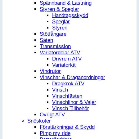
Spännband & Lastning
Styren & Speglar
Handtagsskydd
Speglar
Styren
Stötfångare
Säten
Transmission
Variatordelar ATV
Drivrem ATV
Variatorkit
Vindrutor
Vinschar & Draganordningar
Dragkrok ATV
Vinsch
Vinschfästen
Vinschlinor & Vajer
Vinsch Tillbehör
Övrigt ATV
Snöskoter
Förstärkningar & Skydd
Pimp my ride