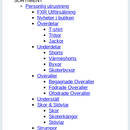
SORTIMENT
Personlig utrustning
FXR Utförsäljning
Nyheter i butiken
Överdelar
T-shirt
Tröjor
Jackor
Underdelar
Shorts
Värmeshorts
Byxor
Skoterbyxor
Overaller
Begagnade Overaller
Fodrade Overaller
Ofodrade Overaller
Underställ
Skor & Stövlar
Skor
Skoterkängor
Stövlar
Strumpor