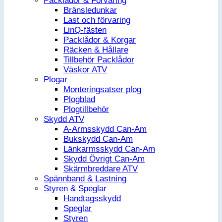
Packlådor & Förvaring
Bränsledunkar
Last och förvaring
LinQ-fästen
Packlådor & Korgar
Räcken & Hållare
Tillbehör Packlådor
Väskor ATV
Plogar
Monteringsatser plog
Plogblad
Plogtillbehör
Skydd ATV
A-Armsskydd Can-Am
Bukskydd Can-Am
Länkarmsskydd Can-Am
Skydd Övrigt Can-Am
Skärmbreddare ATV
Spännband & Lastning
Styren & Speglar
Handtagsskydd
Speglar
Styren