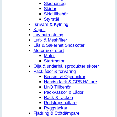
Skidhantag
Skidor
Skidtillbehör
Styrstål
Isrivare & Kylning
Kapell
Lavinutrustning
Luft- & Meshfilter
Lås & Säkerhet Snöskoter
Motor & el-start
Motor
Startmotor
Olja & underhållsprodukter skoter
Packlådor & förvaring
Bensin- & Oljedunkar
Handskfack & GPS Hållare
LinQ Tillbehör
Packväskor & Lådor
Rack & räcken
Redskapshållare
Ryggsäckar
Fjädring & Stötdämpare