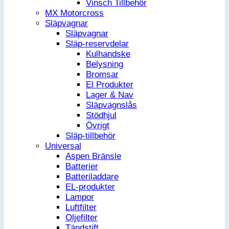
Vinsch Tillbehör
MX Motorcross
Släpvagnar
Släpvagnar
Släp-reservdelar
Kulhandske
Belysning
Bromsar
El Produkter
Lager & Nav
Släpvagnslås
Stödhjul
Övrigt
Släp-tillbehör
Universal
Aspen Bränsle
Batterier
Batteriladdare
EL-produkter
Lampor
Luftfilter
Oljefilter
Tändstift