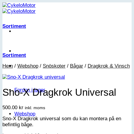
Skip
to
content
Sortiment
Sortiment
Hem
/
Webshop
/
Snöskoter
/
Bågar
/
Dragkrok & Vinsch
Sno-X Dragkrok Universal
Fordon i lager
500.00
kr
inkl. moms
Webshop
Sno-X Dragkrok universal som du kan montera på en
befintlig båge.