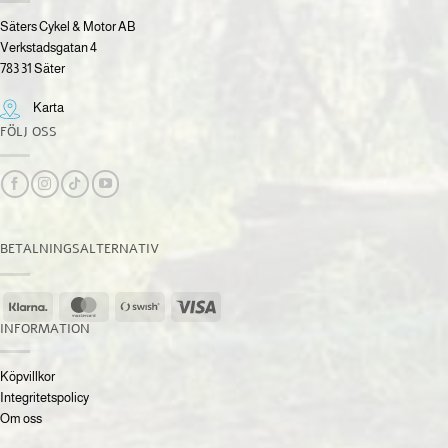
Säters Cykel & Motor AB
Verkstadsgatan 4
783 31 Säter
Karta
FÖLJ OSS
BETALNINGSALTERNATIV
Klarna
MasterCard
Swish
Visa
(SE)
INFORMATION
Köpvillkor
Integritetspolicy
Om oss