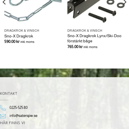
DRAGKROK & VINSCH
DRAGKROK & VINSCH
Sno-X Dragkrok Lynx/Ski-Doo
Sno-X Dragkrok
förstärkt båge
590.00
kr
inkl. moms
765.00
kr
inkl. moms
KONTAKT
0225-525 80
info@saterspw.se
HÄR FINNS VI