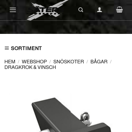
Skip
to
content
SORTIMENT
HEM
/
WEBSHOP
/
SNÖSKOTER
/
BÅGAR
/
DRAGKROK & VINSCH