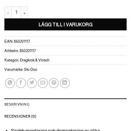
Flyttbar dragstång 2" mängd
LÄGG TILL I VARUKORG
EAN:
860201117
Artikelnr:
860201117
Kategori:
Dragkrok & Vinsch
Varumärke:
Ski-Doo
BESKRIVNING
RECENSIONER (0)
Snabb montering och demontering av olika