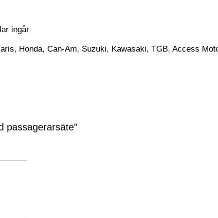
lar ingår
olaris, Honda, Can-Am, Suzuki, Kawasaki, TGB, Access Mot
d passagerarsäte”