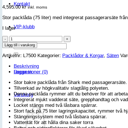
Kontakt
4,595.00
kr
inkl. moms
Stor packlåda (75 liter) med integrerat passagerarsäte frå
VIP-klubb
I lager
SHARK
Packlåda
Sök
Lägg till i varukorg
med
efter:
Artikelnr:
L7500
Kategorier:
Packlådor & Korgar
,
Säten
Va
passagerarsäte
mängd
Beskrivning
Logga in
Recensioner (0)
Stor bakre packlåda från Shark med passagerarsäte.
Tillverkad av högkvalitativ slagtålig polyeten.
Denna packlåda rymmer allt du behöver för att arbeta, 
Varukorg
Integrerat mjukt vadderat säte, grepphandtag och va
Locket stängs med två låsbara spärrar.
Stort fack på 75 liter lagringskapacitet, rymmer två
Stängningssystem med två låsbara spärrar.
Vattentät för att hålla dina saker torra