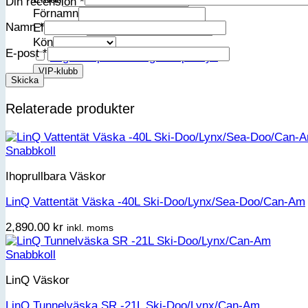
Din recension
*
Förnamn
Namn
*
Efternamn
Kön
E-post
*
Jag accepterar integritetspolicyn
Relaterade produkter
Snabbkoll
Ihoprullbara Väskor
LinQ Vattentät Väska -40L Ski-Doo/Lynx/Sea-Doo/Can-Am
2,890.00
kr
inkl. moms
Snabbkoll
LinQ Väskor
LinQ Tunnelväska SR -21L Ski-Doo/Lynx/Can-Am