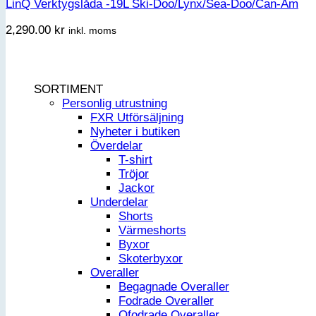
LinQ Verktygslåda -19L Ski-Doo/Lynx/Sea-Doo/Can-Am
2,290.00
kr
inkl. moms
SORTIMENT
Personlig utrustning
FXR Utförsäljning
Nyheter i butiken
Överdelar
T-shirt
Tröjor
Jackor
Underdelar
Shorts
Värmeshorts
Byxor
Skoterbyxor
Overaller
Begagnade Overaller
Fodrade Overaller
Ofodrade Overaller