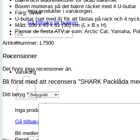
Bakre och sidoreflektorer för ökad säkerhet
Boxen monteras på det bakre räcket med 4 U-bultar
Inga produkter i varukorgen.
Färg: Svart
U-bultar (set med 4) för att fästas på rack och 4 nyck
Gå tillbaka till butiken
Mått: 106 x 43 x 61 (30) cm (L x B x H)
Passar de flesta ATV:ar som: Arctic Cat, Yamaha, P
Sök
efter:
Artikelnummer: L7500
Recensioner
Det finns inga recensioner än.
Varukorg
Bli först med att recensera ”SHARK Packlåda me
Ditt betyg
*
Inga produkter i varukorgen.
Gå tillbaka till butiken
Bli medlem i vår VIP-klubb
Email