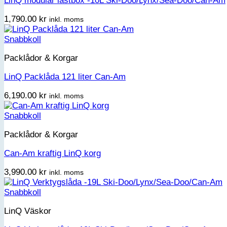
LinQ modulär lastbox -10L Ski-Doo/Lynx/Sea-Doo/Can-Am
1,790.00
kr
inkl. moms
Snabbkoll
Packlådor & Korgar
LinQ Packlåda 121 liter Can-Am
6,190.00
kr
inkl. moms
Snabbkoll
Packlådor & Korgar
Can-Am kraftig LinQ korg
3,990.00
kr
inkl. moms
Snabbkoll
LinQ Väskor