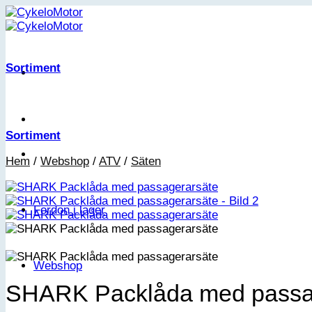
Skip
to
content
Sortiment
Sortiment
Hem
/
Webshop
/
ATV
/
Säten
Fordon i lager
Webshop
SHARK Packlåda med passa