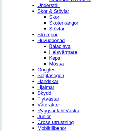
Underställ
Skor & Stövlar
Skor
Skoterkängor
Stövlar
Strumpor
Huvudbonad
Balaclava
Halsvärmare
Keps
Mössa
Goggles
Solglasögon
Handskar
Hjälmar
Skydd
Flytvästar
Våtdräkter
Ryggsäck & Väska
Junior
Cross utrustning
Mobiltillbehör