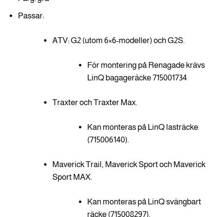
Passar:
ATV: G2 (utom 6×6-modeller) och G2S.
För montering på Renagade krävs
LinQ bagageräcke 715001734
Traxter och Traxter Max.
Kan monteras på LinQ lasträcke
(715006140).
Maverick Trail, Maverick Sport och Maverick
Sport MAX.
Kan monteras på LinQ svängbart
räcke (715008297).