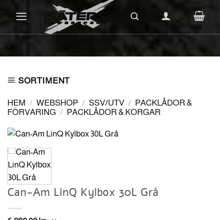
Skip
to
content
SORTIMENT
HEM
/
WEBSHOP
/
SSV/UTV
/
PACKLÅDOR &
FÖRVARING
/
PACKLÅDOR & KORGAR
Can-Am LinQ Kylbox 30L Grå