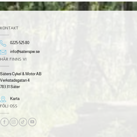
KONTAKT
0225-525 80
info@saterspw.se
HÄR FINNS VI
Säters Cykel & Motor AB
Verkstadsgatan 4
783 31 Säter
Karta
FÖLJ OSS