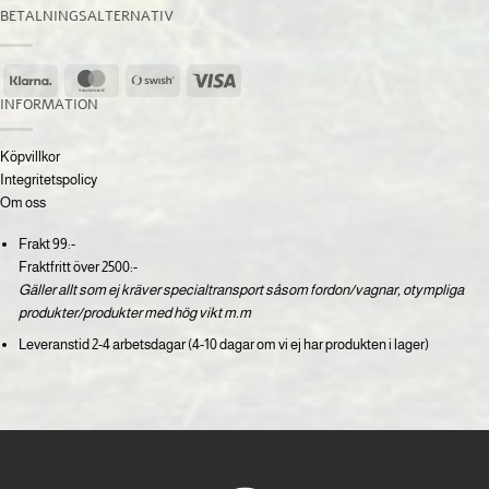
BETALNINGSALTERNATIV
Klarna
MasterCard
Swish
Visa
(SE)
INFORMATION
Köpvillkor
Integritetspolicy
Om oss
Frakt 99:-
Fraktfritt över 2500:-
Gäller allt som ej kräver specialtransport såsom fordon/vagnar, otympliga
produkter/produkter med hög vikt m.m
Leveranstid 2-4 arbetsdagar (4-10 dagar om vi ej har produkten i lager)