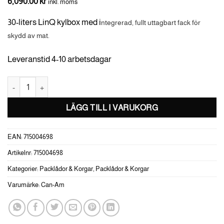
6,090.00
kr
inkl. moms
30-liters LinQ kylbox med i
ntegrerad, fullt uttagbart fack för
skydd av mat.
Leveranstid 4-10 arbetsdagar
Can-Am LinQ Kylbox 30L Grå mängd
LÄGG TILL I VARUKORG
EAN:
715004698
Artikelnr:
715004698
Kategorier:
Packlådor & Korgar
,
Packlådor & Korgar
Varumärke:
Can-Am