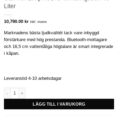
Liter
10,790.00
kr
inkl. moms
Marknadens bästa ljudkvalitét tack vare inbyggd
förstärkare med hög prestanda. Bluetooth-mottagare
och 16,5 cm vattentåliga högtalare är smart integrerade
i kåpan.
Leveranstid 4-10 arbetsdagar
Can-Am LinQ AUDIO-förvaringsbox 43 Liter mängd
LÄGG TILL I VARUKORG