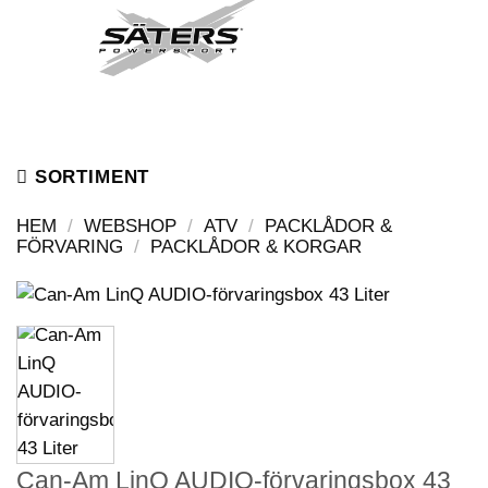
Skip
to
content
SORTIMENT
HEM
/
WEBSHOP
/
ATV
/
PACKLÅDOR &
FÖRVARING
/
PACKLÅDOR & KORGAR
Can-Am LinQ AUDIO-förvaringsbox 43