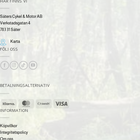
HÄR FINNS VI
Säters Cykel & Motor AB
Verkstadsgatan 4
783 31 Säter
Karta
FÖLJ OSS
BETALNINGSALTERNATIV
Klarna
MasterCard
Swish
Visa
(SE)
INFORMATION
Köpvillkor
Integritetspolicy
Om oss