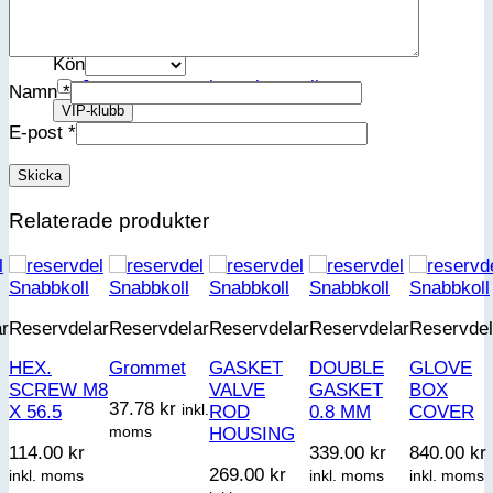
Förnamn
Efternamn
Kön
Jag accepterar integritetspolicyn
Namn
*
E-post
*
Relaterade produkter
Snabbkoll
Snabbkoll
Snabbkoll
Snabbkoll
Snabbkoll
r
Reservdelar
Reservdelar
Reservdelar
Reservdelar
Reservdel
HEX.
Grommet
GASKET
DOUBLE
GLOVE
SCREW M8
VALVE
GASKET
BOX
37.78
kr
inkl.
X 56.5
ROD
0.8 MM
COVER
moms
HOUSING
114.00
kr
339.00
kr
840.00
kr
269.00
kr
inkl. moms
inkl. moms
inkl. moms