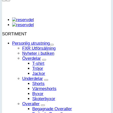
SORTIMENT
Personlig utrustning
FXR Utförsäljning
Nyheter i butiken
Överdelar
T-shirt
Tröjor
Jackor
Underdelar
Shorts
Värmeshorts
Byxor
Skoterbyxor
Overaller
Begagnade Overaller