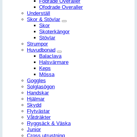
Fodrade Overaller
Ofodrade Overaller
Underställ
Skor & Stövlar
Skor
Skoterkängor
Stövlar
Strumpor
Huvudbonad
Balaclava
Halsvärmare
Keps
Mössa
Goggles
Solglasögon
Handskar
Hjälmar
Skydd
Flytvästar
Våtdräkter
Ryggsäck & Väska
Junior
Cross utrustning