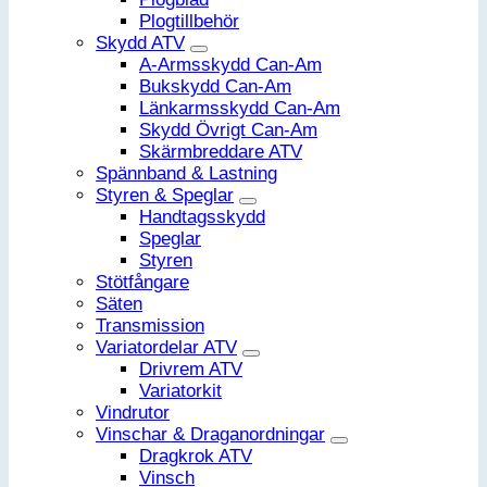
Plogtillbehör
Skydd ATV
A-Armsskydd Can-Am
Bukskydd Can-Am
Länkarmsskydd Can-Am
Skydd Övrigt Can-Am
Skärmbreddare ATV
Spännband & Lastning
Styren & Speglar
Handtagsskydd
Speglar
Styren
Stötfångare
Säten
Transmission
Variatordelar ATV
Drivrem ATV
Variatorkit
Vindrutor
Vinschar & Draganordningar
Dragkrok ATV
Vinsch