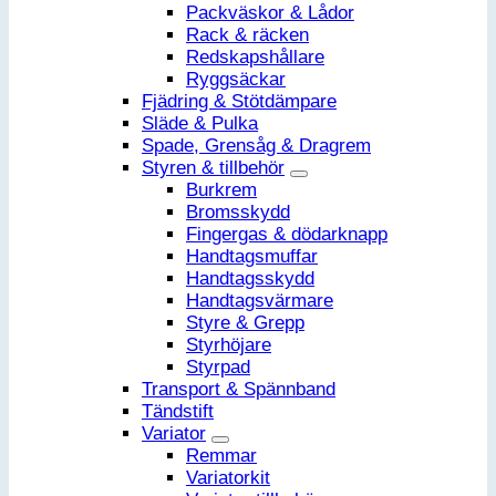
Packväskor & Lådor
Rack & räcken
Redskapshållare
Ryggsäckar
Fjädring & Stötdämpare
Släde & Pulka
Spade, Grensåg & Dragrem
Styren & tillbehör
Burkrem
Bromsskydd
Fingergas & dödarknapp
Handtagsmuffar
Handtagsskydd
Handtagsvärmare
Styre & Grepp
Styrhöjare
Styrpad
Transport & Spännband
Tändstift
Variator
Remmar
Variatorkit