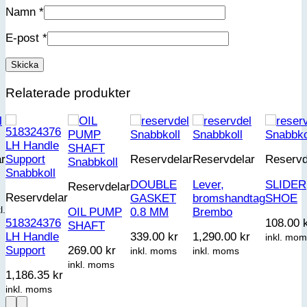
Namn
*
E-post
*
Relaterade produkter
Snabbkoll
Snabbkoll
Snabbko
r
Reservdelar
Reservdelar
Reservd
Snabbkoll
Snabbkoll
DOUBLE
Lever,
SLIDER
Reservdelar
Reservdelar
GASKET
bromshandtag
SHOE
l.
OIL PUMP
0.8 MM
Brembo
518324376
108.00
SHAFT
LH Handle
339.00
kr
1,290.00
kr
inkl. mo
Support
269.00
kr
inkl. moms
inkl. moms
inkl. moms
1,186.35
kr
inkl. moms