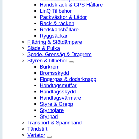
Handskfack & GPS Hållare
LinQ Tillbehör
Packväskor & Lådor
Rack & räcken
Redskapshållare
Ryggsäckar
Fjädring & Stötdämpare
Släde & Pulka
Spade, Grensåg & Dragrem
Styren & tillbehör
Burkrem
Bromsskydd
Fingergas & dödarknapp
Handtagsmuffar
Handtagsskydd
Handtagsvärmare
Styre & Grepp
Styrhöjare
Styrpad
Transport & Spännband
Tändstift
Variator