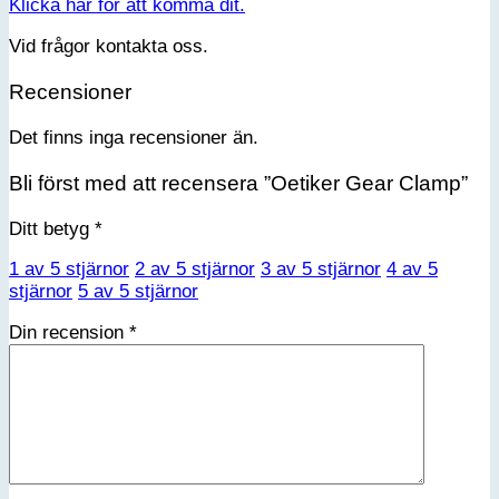
Klicka här för att komma dit.
Vid frågor kontakta oss.
Recensioner
Det finns inga recensioner än.
Bli först med att recensera ”Oetiker Gear Clamp”
Ditt betyg
*
1 av 5 stjärnor
2 av 5 stjärnor
3 av 5 stjärnor
4 av 5
stjärnor
5 av 5 stjärnor
Din recension
*