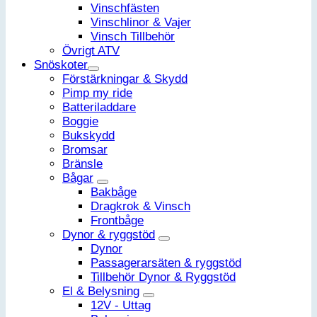
Vinschfästen
Vinschlinor & Vajer
Vinsch Tillbehör
Övrigt ATV
Snöskoter
Förstärkningar & Skydd
Pimp my ride
Batteriladdare
Boggie
Bukskydd
Bromsar
Bränsle
Bågar
Bakbåge
Dragkrok & Vinsch
Frontbåge
Dynor & ryggstöd
Dynor
Passagerarsäten & ryggstöd
Tillbehör Dynor & Ryggstöd
El & Belysning
12V - Uttag