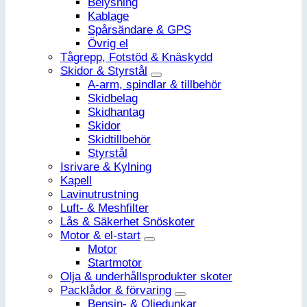
Belysning
Kablage
Spårsändare & GPS
Övrig el
Tågrepp, Fotstöd & Knäskydd
Skidor & Styrstål
A-arm, spindlar & tillbehör
Skidbelag
Skidhantag
Skidor
Skidtillbehör
Styrstål
Isrivare & Kylning
Kapell
Lavinutrustning
Luft- & Meshfilter
Lås & Säkerhet Snöskoter
Motor & el-start
Motor
Startmotor
Olja & underhållsprodukter skoter
Packlådor & förvaring
Bensin- & Oljedunkar