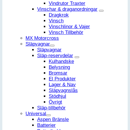
Vindrutor Traxter
Vinschar & draganordningar
Dragkrok
Vinsch
Vinschlinor & Vajer
Vinsch Tillbehör
MX Motorcross
Släpvagnar
Släpvagnar
Släp-reservdelar
Kulhandske
Belysning
Bromsar
El Produkter
Lager & Nav
Släpvagnslås
Stödhjul
Övrigt
Släp-tillbehör
Universal
Aspen Bränsle
Batterier