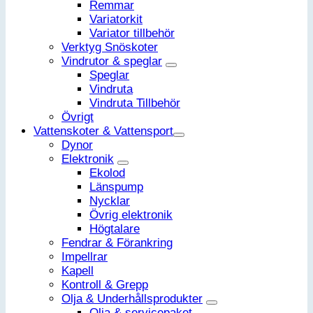
Remmar
Variatorkit
Variator tillbehör
Verktyg Snöskoter
Vindrutor & speglar
Speglar
Vindruta
Vindruta Tillbehör
Övrigt
Vattenskoter & Vattensport
Dynor
Elektronik
Ekolod
Länspump
Nycklar
Övrig elektronik
Högtalare
Fendrar & Förankring
Impellrar
Kapell
Kontroll & Grepp
Olja & Underhållsprodukter
Olja & servicepaket