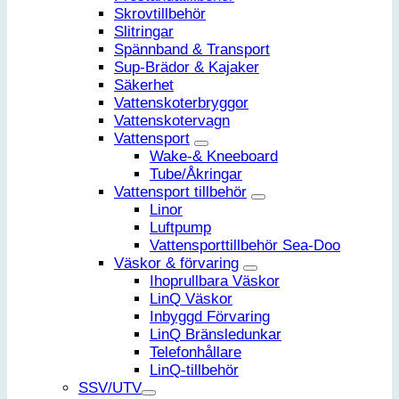
Skrovtillbehör
Slitringar
Spännband & Transport
Sup-Brädor & Kajaker
Säkerhet
Vattenskoterbryggor
Vattenskotervagn
Vattensport
Wake-& Kneeboard
Tube/Åkringar
Vattensport tillbehör
Linor
Luftpump
Vattensporttillbehör Sea-Doo
Väskor & förvaring
Ihoprullbara Väskor
LinQ Väskor
Inbyggd Förvaring
LinQ Bränsledunkar
Telefonhållare
LinQ-tillbehör
SSV/UTV