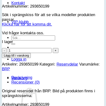
Kontakt
Artikelnummer: 293650199
Sök i sprängskiss för att se vilka modeller produkten
passar.
VIP-klubb
Klicka här för att komma dit.
Vid frågor kontakta oss.
Sök
I lager
efter:
Oetiker
Gear
Lägg till i varukorg
Logga in
Clamp
Artikelnr:
293650199
Kategori:
Reservdelar
Varumärke:
mängd
BRP
Beskrivning
Varukorg
Recensioner (0)
Original reservdel från BRP. Bild på produkten finns i
sprängskisserna.
Artikelnummer: 293650199