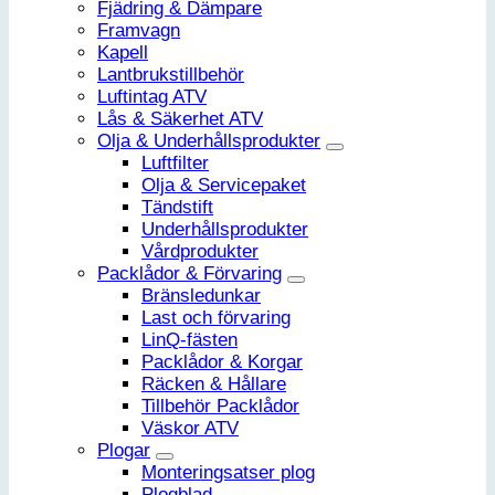
Fjädring & Dämpare
Framvagn
Kapell
Lantbrukstillbehör
Luftintag ATV
Lås & Säkerhet ATV
Olja & Underhållsprodukter
Luftfilter
Olja & Servicepaket
Tändstift
Underhållsprodukter
Vårdprodukter
Packlådor & Förvaring
Bränsledunkar
Last och förvaring
LinQ-fästen
Packlådor & Korgar
Räcken & Hållare
Tillbehör Packlådor
Väskor ATV
Plogar
Monteringsatser plog
Plogblad