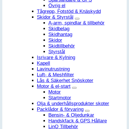
Övrig el
Tågrepp, Fotstöd & Knäskydd
Skidor & Styrstål
A-arm, spindlar & tillbehör
Skidbelag
Skidhantag
Skidor
Skidtillbehör
Styrstål
Isrivare & Kylning
Kapell
Lavinutrustning
Luft- & Meshfilter
Lås & Säkerhet Snöskoter
Motor & el-start
Motor
Startmotor
Olja & underhållsprodukter skoter
Packlådor & förvaring
Bensin- & Oljedunkar
Handskfack & GPS Hållare
LinQ Tillbehör