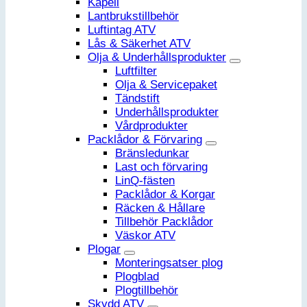
Kapell
Lantbrukstillbehör
Luftintag ATV
Lås & Säkerhet ATV
Olja & Underhållsprodukter
Luftfilter
Olja & Servicepaket
Tändstift
Underhållsprodukter
Vårdprodukter
Packlådor & Förvaring
Bränsledunkar
Last och förvaring
LinQ-fästen
Packlådor & Korgar
Räcken & Hållare
Tillbehör Packlådor
Väskor ATV
Plogar
Monteringsatser plog
Plogblad
Plogtillbehör
Skydd ATV