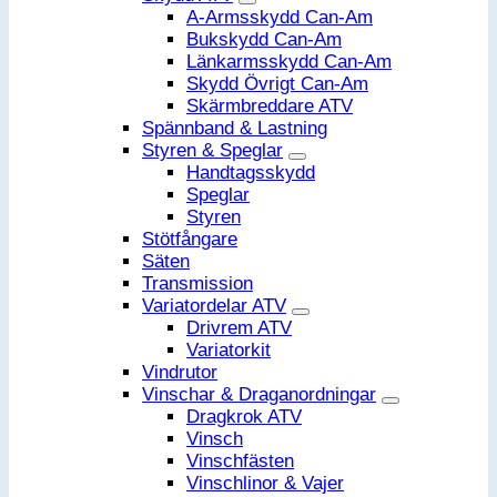
A-Armsskydd Can-Am
Bukskydd Can-Am
Länkarmsskydd Can-Am
Skydd Övrigt Can-Am
Skärmbreddare ATV
Spännband & Lastning
Styren & Speglar
Handtagsskydd
Speglar
Styren
Stötfångare
Säten
Transmission
Variatordelar ATV
Drivrem ATV
Variatorkit
Vindrutor
Vinschar & Draganordningar
Dragkrok ATV
Vinsch
Vinschfästen
Vinschlinor & Vajer