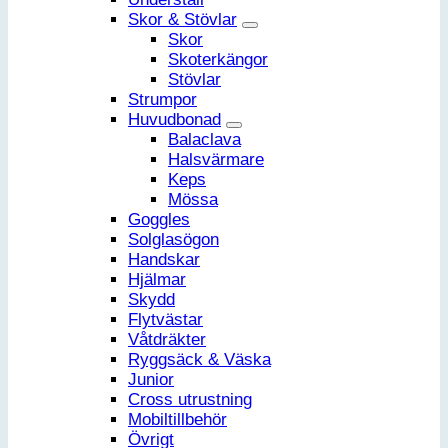
Skor & Stövlar
Skor
Skoterkängor
Stövlar
Strumpor
Huvudbonad
Balaclava
Halsvärmare
Keps
Mössa
Goggles
Solglasögon
Handskar
Hjälmar
Skydd
Flytvästar
Våtdräkter
Ryggsäck & Väska
Junior
Cross utrustning
Mobiltillbehör
Övrigt