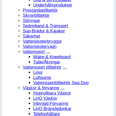
Underhållsprodukter
Prestandatillbehör
Skrovtillbehör
Slitringar
Spännband & Transport
Sup-Brädor & Kajaker
Säkerhet
Vattenskoterbryggor
Vattenskotervagn
Vattensport
Wake-& Kneeboard
Tube/Åkringar
Vattensport tillbehör
Linor
Luftpump
Vattensporttillbehör Sea-Doo
Väskor & förvaring
Ihoprullbara Väskor
LinQ Väskor
Inbyggd Förvaring
LinQ Bränsledunkar
Telefonhållare