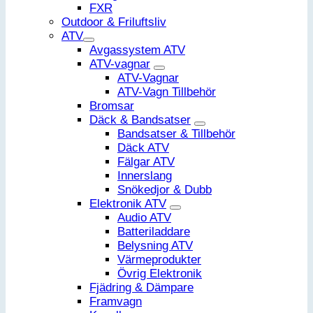
FXR
Outdoor & Friluftsliv
ATV
Avgassystem ATV
ATV-vagnar
ATV-Vagnar
ATV-Vagn Tillbehör
Bromsar
Däck & Bandsatser
Bandsatser & Tillbehör
Däck ATV
Fälgar ATV
Innerslang
Snökedjor & Dubb
Elektronik ATV
Audio ATV
Batteriladdare
Belysning ATV
Värmeprodukter
Övrig Elektronik
Fjädring & Dämpare
Framvagn