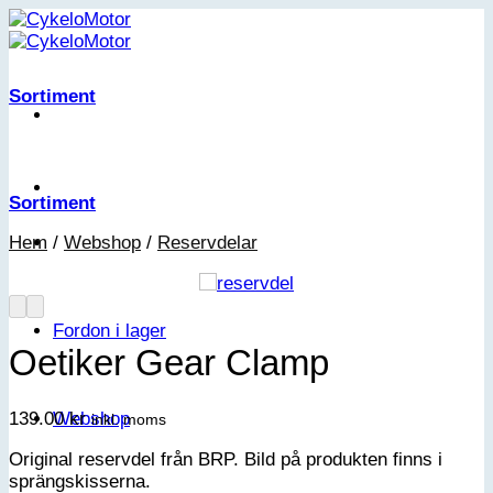
Skip
to
content
Sortiment
Sortiment
Hem
/
Webshop
/
Reservdelar
Fordon i lager
Oetiker Gear Clamp
Webshop
139.00
kr
inkl. moms
Original reservdel från BRP. Bild på produkten finns i
sprängskisserna.