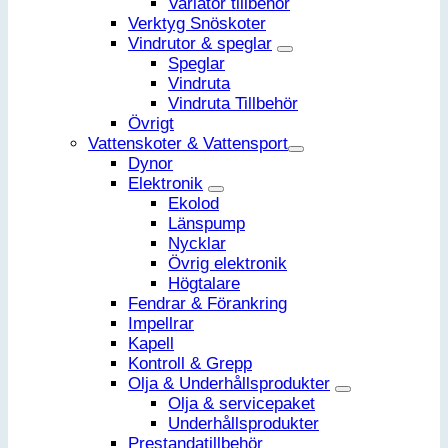
Variator tillbehör
Verktyg Snöskoter
Vindrutor & speglar
Speglar
Vindruta
Vindruta Tillbehör
Övrigt
Vattenskoter & Vattensport
Dynor
Elektronik
Ekolod
Länspump
Nycklar
Övrig elektronik
Högtalare
Fendrar & Förankring
Impellrar
Kapell
Kontroll & Grepp
Olja & Underhållsprodukter
Olja & servicepaket
Underhållsprodukter
Prestandatillbehör