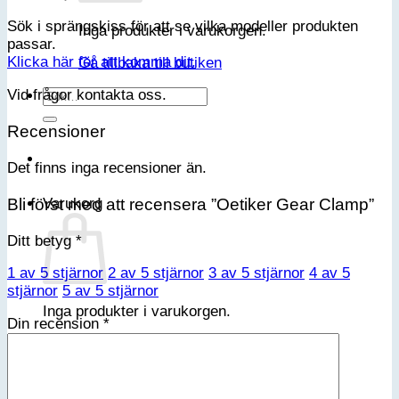
Sök i sprängskiss för att se vilka modeller produkten
Inga produkter i varukorgen.
passar.
Klicka här för att komma dit.
Gå tillbaka till butiken
Sök
Vid frågor kontakta oss.
efter:
Recensioner
Det finns inga recensioner än.
Bli först med att recensera ”Oetiker Gear Clamp”
Varukorg
Ditt betyg
*
1 av 5 stjärnor
2 av 5 stjärnor
3 av 5 stjärnor
4 av 5
stjärnor
5 av 5 stjärnor
Inga produkter i varukorgen.
Din recension
*
Gå tillbaka till butiken
Bli medlem i vår VIP-klubb
Email