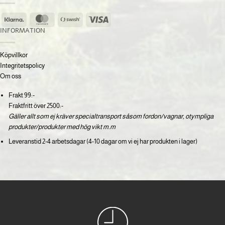
Klarna
MasterCard
Swish
Visa
(SE)
INFORMATION
Köpvillkor
Integritetspolicy
Om oss
Frakt 99:-
Fraktfritt över 2500:-
Gäller allt som ej kräver specialtransport såsom fordon/vagnar, otympliga
produkter/produkter med hög vikt m.m
Leveranstid 2-4 arbetsdagar (4-10 dagar om vi ej har produkten i lager)