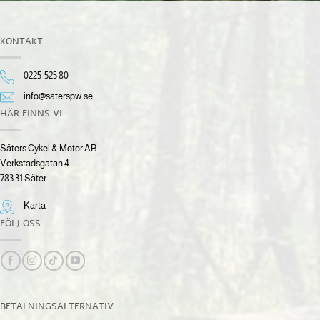
KONTAKT
0225-525 80
info@saterspw.se
HÄR FINNS VI
Säters Cykel & Motor AB
Verkstadsgatan 4
783 31 Säter
Karta
FÖLJ OSS
BETALNINGSALTERNATIV