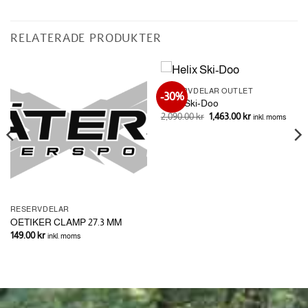
RELATERADE PRODUKTER
RESERVDELAR OUTLET
-30%
Helix Ski-Doo
Det
Det
2,090.00
kr
1,463.00
kr
inkl. moms
ursprungliga
nuvarande
priset
priset
var:
är:
2,090.00 kr.
1,463.00 kr.
RESERVDELAR
OETIKER CLAMP 27.3 MM
149.00
kr
inkl. moms