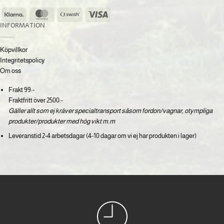
Klarna
MasterCard
Swish
Visa
(SE)
INFORMATION
Köpvillkor
Integritetspolicy
Om oss
Frakt 99:-
Fraktfritt över 2500:-
Gäller allt som ej kräver specialtransport såsom fordon/vagnar, otympliga
produkter/produkter med hög vikt m.m
Leveranstid 2-4 arbetsdagar (4-10 dagar om vi ej har produkten i lager)