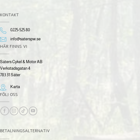
KONTAKT
0225-525 80
info@saterspw.se
HÄR FINNS VI
Säters Cykel & Motor AB
Verkstadsgatan 4
783 31 Säter
Karta
FÖLJ OSS
BETALNINGSALTERNATIV