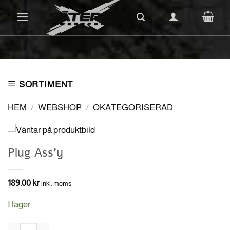
Skip
to
content
SORTIMENT
HEM
/
WEBSHOP
/
OKATEGORISERAD
Plug Ass’y
189.00
kr
inkl. moms
I lager
Plug Ass'y mängd