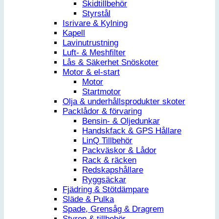
Skidtillbehör
Styrstål
Isrivare & Kylning
Kapell
Lavinutrustning
Luft- & Meshfilter
Lås & Säkerhet Snöskoter
Motor & el-start
Motor
Startmotor
Olja & underhållsprodukter skoter
Packlådor & förvaring
Bensin- & Oljedunkar
Handskfack & GPS Hållare
LinQ Tillbehör
Packväskor & Lådor
Rack & räcken
Redskapshållare
Ryggsäckar
Fjädring & Stötdämpare
Släde & Pulka
Spade, Grensåg & Dragrem
Styren & tillbehör