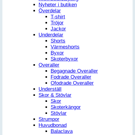
Nyheter i butiken
Överdelar
T-shirt
Tröjor
Jackor
Underdelar
Shorts
Värmeshorts
Byxor
Skoterbyxor
Overaller
Begagnade Overaller
Fodrade Overaller
Ofodrade Overaller
Underställ
Skor & Stövlar
Skor
Skoterkängor
Stövlar
Strumpor
Huvudbonad
Balaclava