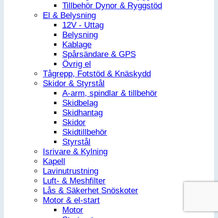
Tillbehör Dynor & Ryggstöd
El & Belysning
12V - Uttag
Belysning
Kablage
Spårsändare & GPS
Övrig el
Tågrepp, Fotstöd & Knäskydd
Skidor & Styrstål
A-arm, spindlar & tillbehör
Skidbelag
Skidhantag
Skidor
Skidtillbehör
Styrstål
Isrivare & Kylning
Kapell
Lavinutrustning
Luft- & Meshfilter
Lås & Säkerhet Snöskoter
Motor & el-start
Motor