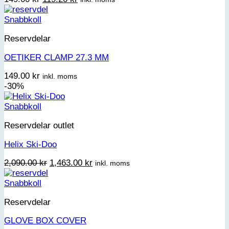
ursprungliga
nuvarande
priset
priset
Snabbkoll
var:
är:
Reservdelar
149.00 kr.
119.20 kr.
OETIKER CLAMP 27.3 MM
149.00
kr
inkl. moms
-30%
Snabbkoll
Reservdelar outlet
Helix Ski-Doo
Det
Det
2,090.00
kr
1,463.00
kr
inkl. moms
ursprungliga
nuvarande
priset
priset
Snabbkoll
var:
är:
Reservdelar
2,090.00 kr.
1,463.00 kr.
GLOVE BOX COVER