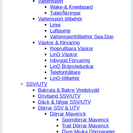
Vattensport
Wake-& Kneeboard
Tube/Åkringar
Vattensport tillbehör
Linor
Luftpump
Vattensporttillbehör Sea-Doo
Väskor & förvaring
Ihoprullbara Väskor
LinQ Väskor
Inbyggd Förvaring
LinQ Bränsledunkar
Telefonhållare
LinQ-tillbehör
SSV/UTV
Bakruta & Bakre Vindskydd
Drivband SSV/UTV
Däck & fälgar SSV/UTV
Dörrar SSV & UTV
Dörrar Maverick
Sportdörrar Maverick
Trail Dörrar Maverick
Övre Mjuka Dörrpaneler