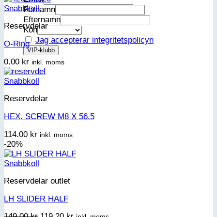
Snabbkoll
Förnamn
Efternamn
Reservdelar
Kön
Jag accepterar integritetspolicyn
O-Ring
0.00
kr
inkl. moms
Snabbkoll
Reservdelar
HEX. SCREW M8 X 56.5
114.00
kr
inkl. moms
-20%
Snabbkoll
Reservdelar outlet
LH SLIDER HALF
Det
Det
149.00
kr
119.20
kr
inkl. moms