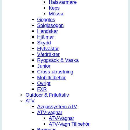
Halsvärmare
Keps
Mössa
Goggles
Solglasögon
Handskar
Hjälmar
Skydd
Flytvästar
Våtdräkter
Ryggsäck & Väska
Junior
Cross utrustning
Mobiltillbehör
Övrigt
FXR
Outdoor & Friluftsliv
ATV
Avgassystem ATV
ATV-vagnar
ATV-Vagnar
ATV-Vagn Tillbehör
Bromsar