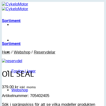
Skip
to
content
Sortiment
Sortiment
Hem
/
Webshop
/
Reservdelar
OIL SEAL
Fordon i lager
379.00
kr
inkl. moms
Webshop
Artikelnummer: 705402405
Sök i sprängskiss för att se vilka modeller produkten