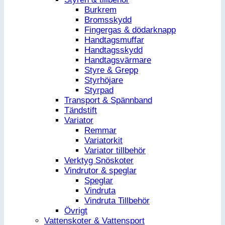
Burkrem
Bromsskydd
Fingergas & dödarknapp
Handtagsmuffar
Handtagsskydd
Handtagsvärmare
Styre & Grepp
Styrhöjare
Styrpad
Transport & Spännband
Tändstift
Variator
Remmar
Variatorkit
Variator tillbehör
Verktyg Snöskoter
Vindrutor & speglar
Speglar
Vindruta
Vindruta Tillbehör
Övrigt
Vattenskoter & Vattensport