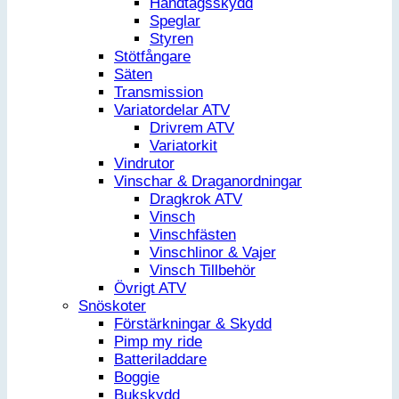
Handtagsskydd
Speglar
Styren
Stötfångare
Säten
Transmission
Variatordelar ATV
Drivrem ATV
Variatorkit
Vindrutor
Vinschar & Draganordningar
Dragkrok ATV
Vinsch
Vinschfästen
Vinschlinor & Vajer
Vinsch Tillbehör
Övrigt ATV
Snöskoter
Förstärkningar & Skydd
Pimp my ride
Batteriladdare
Boggie
Bukskydd