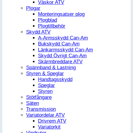
Väskor ATV
Plogar
Monteringsatser plog
Plogblad
Plogtillbehör
Skydd ATV
A-Armsskydd Can-Am
Bukskydd Can-Am
Länkarmsskydd Can-Am
Skydd Övrigt Can-Am
Skärmbreddare ATV
Spännband & Lastning
Styren & Speglar
Handtagsskydd
Speglar
Styren
Stötfångare
Säten
Transmission
Variatordelar ATV
Drivrem ATV
Variatorkit
Vindrutor