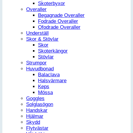
Skoterbyxor
Overaller
Begagnade Overaller
Fodrade Overaller
Ofodrade Overaller
Underställ
Skor & Stövlar
Skor
Skoterkängor
Stövlar
Strumpor
Huvudbonad
Balaclava
Halsvärmare
Keps
Mössa
Goggles
Solglasögon
Handskar
Hjälmar
Skydd
Flytvästar