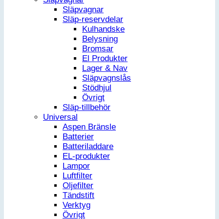
Släpvagnar
Släp-reservdelar
Kulhandske
Belysning
Bromsar
El Produkter
Lager & Nav
Släpvagnslås
Stödhjul
Övrigt
Släp-tillbehör
Universal
Aspen Bränsle
Batterier
Batteriladdare
EL-produkter
Lampor
Luftfilter
Oljefilter
Tändstift
Verktyg
Övrigt