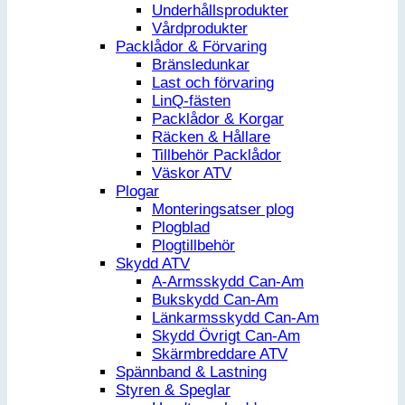
Underhållsprodukter
Vårdprodukter
Packlådor & Förvaring
Bränsledunkar
Last och förvaring
LinQ-fästen
Packlådor & Korgar
Räcken & Hållare
Tillbehör Packlådor
Väskor ATV
Plogar
Monteringsatser plog
Plogblad
Plogtillbehör
Skydd ATV
A-Armsskydd Can-Am
Bukskydd Can-Am
Länkarmsskydd Can-Am
Skydd Övrigt Can-Am
Skärmbreddare ATV
Spännband & Lastning
Styren & Speglar