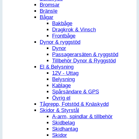
Bromsar
Bränsle
Bågar
Bakbåge
Dragkrok & Vinsch
Frontbåge
Dynor & ryggstöd
Dynor
Passagerarsäten & ryggstöd
Tillbehör Dynor & Ryggstöd
El & Belysning
12V - Uttag
Belysning
Kablage
Spårsändare & GPS
Övrig el
Tågrepp, Fotstöd & Knäskydd
Skidor & Styrstål
A-arm, spindlar & tillbehör
Skidbelag
Skidhantag
Skidor