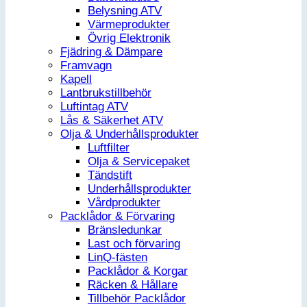
Belysning ATV
Värmeprodukter
Övrig Elektronik
Fjädring & Dämpare
Framvagn
Kapell
Lantbrukstillbehör
Luftintag ATV
Lås & Säkerhet ATV
Olja & Underhållsprodukter
Luftfilter
Olja & Servicepaket
Tändstift
Underhållsprodukter
Vårdprodukter
Packlådor & Förvaring
Bränsledunkar
Last och förvaring
LinQ-fästen
Packlådor & Korgar
Räcken & Hållare
Tillbehör Packlådor