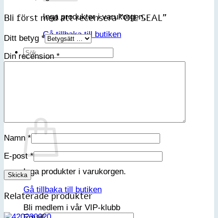
Bli först med att recensera ”OIL SEAL”
Inga produkter i varukorgen.
Gå tillbaka till butiken
Ditt betyg
*
Sök
Din recension
*
efter:
Varukorg
Namn
*
E-post
*
Inga produkter i varukorgen.
Gå tillbaka till butiken
Relaterade produkter
Bli medlem i vår VIP-klubb
Email