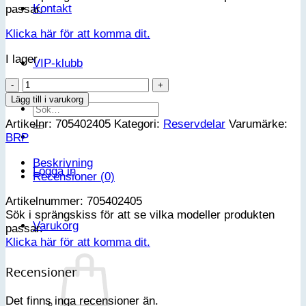
Kontakt
passar.
Klicka här för att komma dit.
I lager
VIP-klubb
OIL
SEAL
Lägg till i varukorg
Sök
mängd
efter:
Artikelnr:
705402405
Kategori:
Reservdelar
Varumärke:
BRP
Beskrivning
Logga in
Recensioner (0)
Artikelnummer: 705402405
Sök i sprängskiss för att se vilka modeller produkten
Varukorg
passar.
Klicka här för att komma dit.
Recensioner
Det finns inga recensioner än.