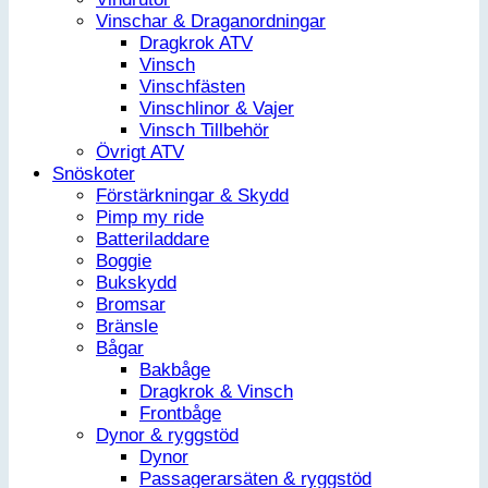
Vinschar & Draganordningar
Dragkrok ATV
Vinsch
Vinschfästen
Vinschlinor & Vajer
Vinsch Tillbehör
Övrigt ATV
Snöskoter
Förstärkningar & Skydd
Pimp my ride
Batteriladdare
Boggie
Bukskydd
Bromsar
Bränsle
Bågar
Bakbåge
Dragkrok & Vinsch
Frontbåge
Dynor & ryggstöd
Dynor
Passagerarsäten & ryggstöd