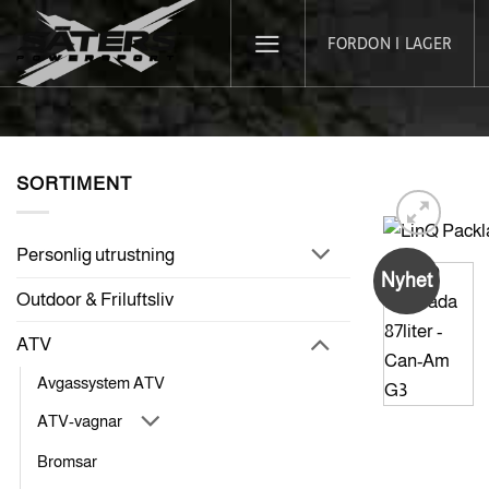
Skip
FORDON I LAGER
to
content
SORTIMENT
Personlig utrustning
Nyhet
Outdoor & Friluftsliv
ATV
Avgassystem ATV
ATV-vagnar
Bromsar