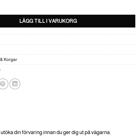
ter -Can-Am G3 mängd
LÄGG TILL I VARUKORG
 & Korgar
m
t utöka din förvaring innan du ger dig ut på vägarna.