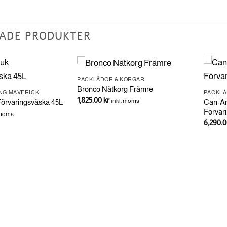
ADE PRODUKTER
PACKLÅDOR & KORGAR
Bronco Nätkorg Främre
ING MAVERICK
PACKLÅ
1,825.00
kr
inkl. moms
Can-A
örvaringsväska 45L
Förvar
 moms
6,290.