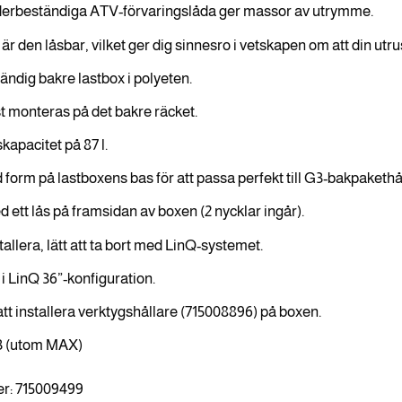
erbeständiga ATV-förvaringslåda ger massor av utrymme.
r den låsbar, vilket ger dig sinnesro i vetskapen om att din utru
ndig bakre lastbox i polyeten.
 monteras på det bakre räcket.
kapacitet på 87 l.
form på lastboxens bas för att passa perfekt till G3-bakpakethå
 ett lås på framsidan av boxen (2 nycklar ingår).
stallera, lätt att ta bort med LinQ-systemet.
i LinQ 36”-konfiguration.
att installera verktygshållare (715008896) på boxen.
3 (utom MAX)
r: 715009499