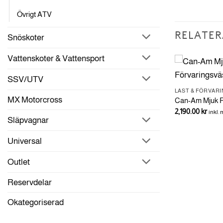
Övrigt ATV
RELATER
Snöskoter
Vattenskoter & Vattensport
SSV/UTV
box
PACKLÅDOR & KORGAR
LAST & FÖRVAR
et
MX Motorcross
inkl. moms
Can-Am LinQ Förvaringslåda 121L
Can-Am Mjuk F
a
uvarande
Outlander MAX
2,190.00
kr
inkl.
riset
Släpvagnar
r:
7,790.00
kr
inkl. moms
,190.00 kr.
Universal
Outlet
Reservdelar
Okategoriserad