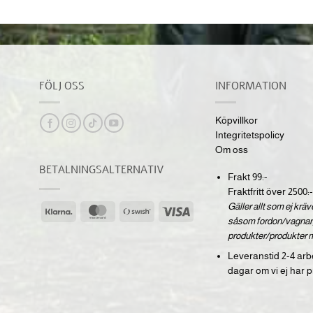
FÖLJ OSS
INFORMATION
Köpvillkor
Integritetspolicy
Om oss
BETALNINGSALTERNATIV
Frakt 99:-
Fraktfritt över 2500:-
Gäller allt som ej krä
Klarna
MasterCard
Swish
Visa
såsom fordon/vagnar,
(SE)
produkter/produkter 
Leveranstid 2-4 arb
dagar om vi ej har p