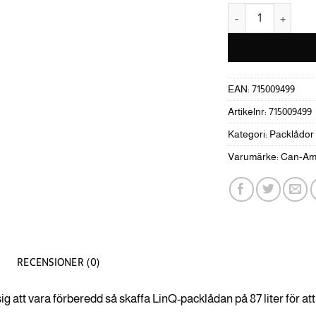
LinQ Packlåda 87li
EAN:
715009499
Artikelnr:
715009499
Kategori:
Packlådor
Varumärke:
Can-A
RECENSIONER (0)
ig att vara förberedd så skaffa LinQ-packlådan på 87 liter för at