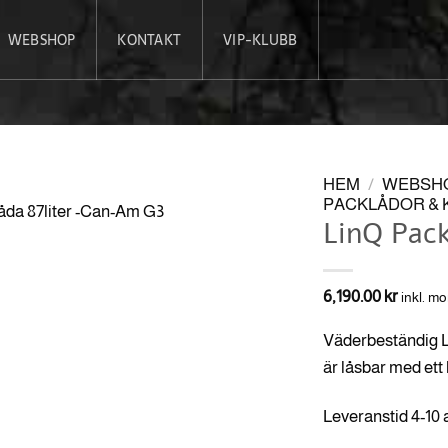
WEBSHOP
KONTAKT
VIP-KLUBB
HEM
/
WEBSH
PACKLÅDOR &
LinQ Pac
6,190.00
kr
inkl. m
Väderbeständig L
är l
åsbar med ett 
Leveranstid 4-10