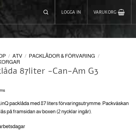
LOGGA IN
VARUKORG
OP
/
ATV
/
PACKLÅDOR & FÖRVARING
/
 KORGAR
klåda 87liter -Can-Am G3
oms
inQ packlåda med 87 liters förvaringsutrymme. Packväskan
lås på framsidan av boxen (2 nycklar ingår).
 arbetsdagar