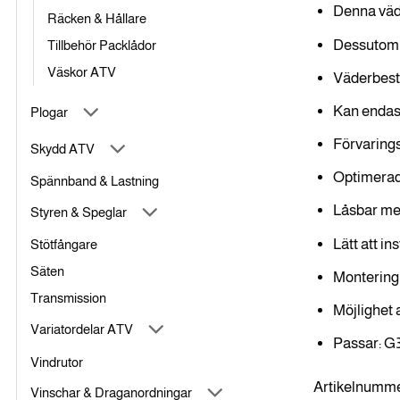
Denna väd
Räcken & Hållare
Dessutom ä
Tillbehör Packlådor
Väskor ATV
Väderbestä
Kan endast
Plogar
Förvarings
Skydd ATV
Optimerad 
Spännband & Lastning
Låsbar med
Styren & Speglar
Lätt att in
Stötfångare
Säten
Montering 
Transmission
Möjlighet 
Variatordelar ATV
Passar: G
Vindrutor
Artikelnumme
Vinschar & Draganordningar