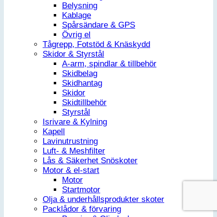
Belysning
Kablage
Spårsändare & GPS
Övrig el
Tågrepp, Fotstöd & Knäskydd
Skidor & Styrstål
A-arm, spindlar & tillbehör
Skidbelag
Skidhantag
Skidor
Skidtillbehör
Styrstål
Isrivare & Kylning
Kapell
Lavinutrustning
Luft- & Meshfilter
Lås & Säkerhet Snöskoter
Motor & el-start
Motor
Startmotor
Olja & underhållsprodukter skoter
Packlådor & förvaring