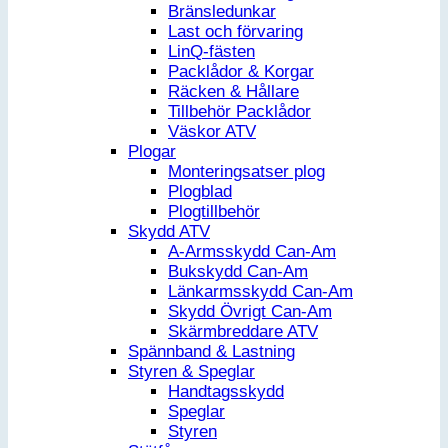
Bränsledunkar
Last och förvaring
LinQ-fästen
Packlådor & Korgar
Räcken & Hållare
Tillbehör Packlådor
Väskor ATV
Plogar
Monteringsatser plog
Plogblad
Plogtillbehör
Skydd ATV
A-Armsskydd Can-Am
Bukskydd Can-Am
Länkarmsskydd Can-Am
Skydd Övrigt Can-Am
Skärmbreddare ATV
Spännband & Lastning
Styren & Speglar
Handtagsskydd
Speglar
Styren