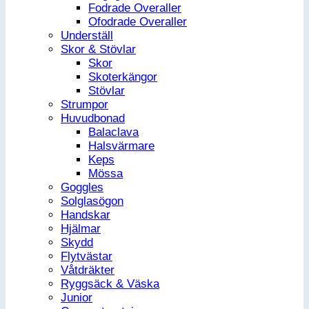
Fodrade Overaller
Ofodrade Overaller
Underställ
Skor & Stövlar
Skor
Skoterkängor
Stövlar
Strumpor
Huvudbonad
Balaclava
Halsvärmare
Keps
Mössa
Goggles
Solglasögon
Handskar
Hjälmar
Skydd
Flytvästar
Våtdräkter
Ryggsäck & Väska
Junior