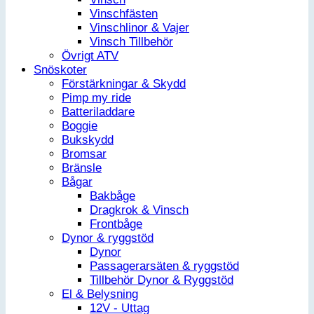
Vinschfästen
Vinschlinor & Vajer
Vinsch Tillbehör
Övrigt ATV
Snöskoter
Förstärkningar & Skydd
Pimp my ride
Batteriladdare
Boggie
Bukskydd
Bromsar
Bränsle
Bågar
Bakbåge
Dragkrok & Vinsch
Frontbåge
Dynor & ryggstöd
Dynor
Passagerarsäten & ryggstöd
Tillbehör Dynor & Ryggstöd
El & Belysning
12V - Uttag