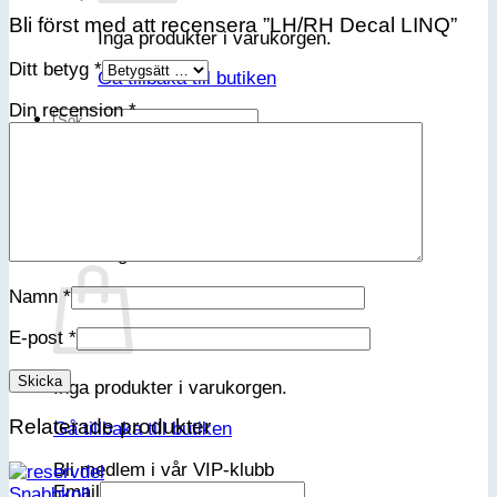
Bli först med att recensera ”LH/RH Decal LINQ”
Inga produkter i varukorgen.
Ditt betyg
*
Gå tillbaka till butiken
Din recension
*
Sök
efter:
Varukorg
Namn
*
E-post
*
Inga produkter i varukorgen.
Relaterade produkter
Gå tillbaka till butiken
Bli medlem i vår VIP-klubb
Email
Snabbkoll