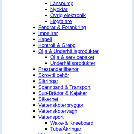
Länspump
Nycklar
Övrig elektronik
Högtalare
Fendrar & Förankring
Impellrar
Kapell
Kontroll & Grepp
Olja & Underhållsprodukter
Olja & servicepaket
Underhållsprodukter
Prestandatillbehör
Skrovtillbehör
Slitringar
Spännband & Transport
Sup-Brädor & Kajaker
Säkerhet
Vattenskoterbryggor
Vattenskotervagn
Vattensport
Wake-& Kneeboard
Tube/Åkringar