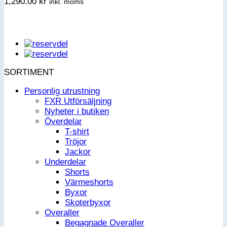
1,290.00
kr
inkl. moms
SORTIMENT
Personlig utrustning
FXR Utförsäljning
Nyheter i butiken
Överdelar
T-shirt
Tröjor
Jackor
Underdelar
Shorts
Värmeshorts
Byxor
Skoterbyxor
Overaller
Begagnade Overaller