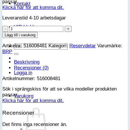
passar.
Kontakt
Klicka här för att komma dit.
Leveranstid 4-10 arbetsdagar
VIP-klubb
LH/RH
Decal
Lägg till i varukorg
LINQ
Artikelnr:
516008481
Kategori:
Reservdelar
Varumärke:
mängd
Sök
BRP
efter:
Beskrivning
Recensioner (0)
Logga in
Artikelnummer: 516008481
Sök i sprängskiss för att se vilka modeller produkten
passar.
Varukorg
Klicka här för att komma dit.
Recensioner
Det finns inga recensioner än.