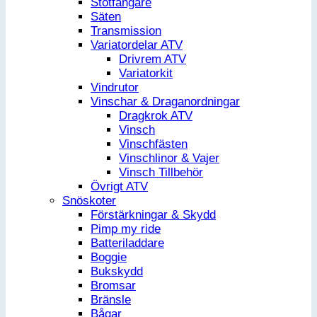
Stötfångare
Säten
Transmission
Variatordelar ATV
Drivrem ATV
Variatorkit
Vindrutor
Vinschar & Draganordningar
Dragkrok ATV
Vinsch
Vinschfästen
Vinschlinor & Vajer
Vinsch Tillbehör
Övrigt ATV
Snöskoter
Förstärkningar & Skydd
Pimp my ride
Batteriladdare
Boggie
Bukskydd
Bromsar
Bränsle
Bågar