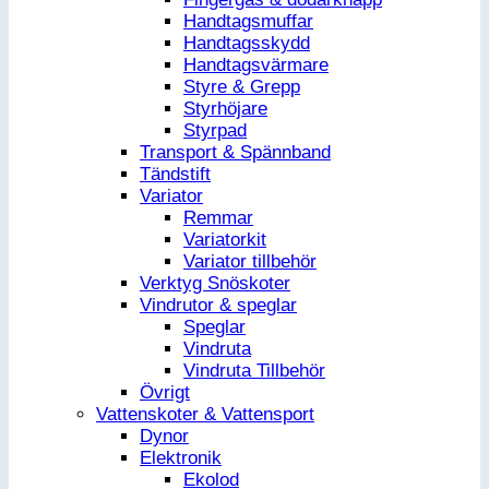
Handtagsmuffar
Handtagsskydd
Handtagsvärmare
Styre & Grepp
Styrhöjare
Styrpad
Transport & Spännband
Tändstift
Variator
Remmar
Variatorkit
Variator tillbehör
Verktyg Snöskoter
Vindrutor & speglar
Speglar
Vindruta
Vindruta Tillbehör
Övrigt
Vattenskoter & Vattensport
Dynor
Elektronik
Ekolod