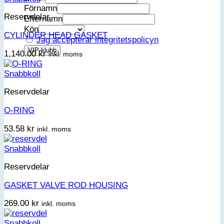
Förnamn
Reservdelar
Efternamn
Kön
CYLINDER HEAD GASKET
Jag accepterar integritetspolicyn
1,140.00
kr
inkl. moms
Snabbkoll
Reservdelar
O-RING
53.58
kr
inkl. moms
Snabbkoll
Reservdelar
GASKET VALVE ROD HOUSING
269.00
kr
inkl. moms
Snabbkoll