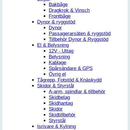
Bakbåge
Dragkrok & Vinsch
Frontbåge
Dynor & ryggstöd
Dynor
Passagerarsäten & ryggstöd
Tillbehör Dynor & Ryggstöd
El & Belysning
12V - Uttag
Belysning
Kablage
Spårsändare & GPS
Övrig el
Tågrepp, Fotstöd & Knäskydd
Skidor & Styrstål
A-arm, spindlar & tillbehör
Skidbelag
Skidhantag
Skidor
Skidtillbehör
Styrstål
Isrivare & Kylning