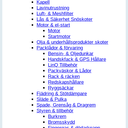
Kapell
Lavinutrustning
Luft- & Meshfilter
Lås & Säkerhet Snöskoter
Motor & el-start
Motor
Startmotor
Olja & underhållsprodukter skoter
Packlådor & förvaring
Bensin- & Oljedunkar
Handskfack & GPS Hållare
LinQ Tillbehör
Packväskor & Lådor
Rack & räcken
Redskapshållare
Ryggsäckar
Fjädring & Stötdämpare
Släde & Pulka
Spade, Grensåg & Dragrem
Styren & tillbehör
Burkrem
Bromsskydd
Fingergas & dödarknapp