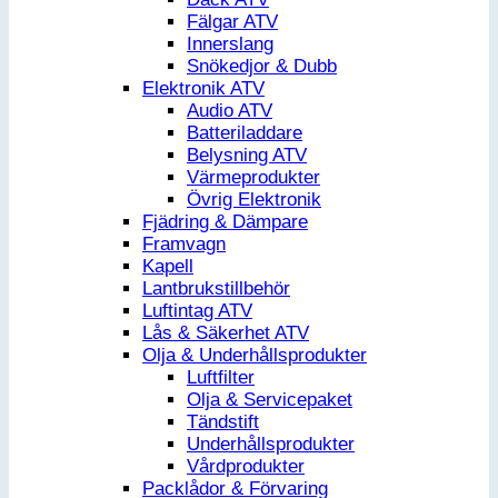
Fälgar ATV
Innerslang
Snökedjor & Dubb
Elektronik ATV
Audio ATV
Batteriladdare
Belysning ATV
Värmeprodukter
Övrig Elektronik
Fjädring & Dämpare
Framvagn
Kapell
Lantbrukstillbehör
Luftintag ATV
Lås & Säkerhet ATV
Olja & Underhållsprodukter
Luftfilter
Olja & Servicepaket
Tändstift
Underhållsprodukter
Vårdprodukter
Packlådor & Förvaring