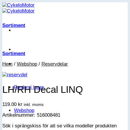
Skip
to
content
Sortiment
Sortiment
Hem
/
Webshop
/
Reservdelar
LH/RH Decal LINQ
Fordon i lager
119.00
kr
inkl. moms
Webshop
Artikelnummer: 516008481
Sök i sprängskiss för att se vilka modeller produkten