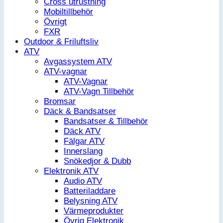
Cross utrustning
Mobiltillbehör
Övrigt
FXR
Outdoor & Friluftsliv
ATV
Avgassystem ATV
ATV-vagnar
ATV-Vagnar
ATV-Vagn Tillbehör
Bromsar
Däck & Bandsatser
Bandsatser & Tillbehör
Däck ATV
Fälgar ATV
Innerslang
Snökedjor & Dubb
Elektronik ATV
Audio ATV
Batteriladdare
Belysning ATV
Värmeprodukter
Övrig Elektronik