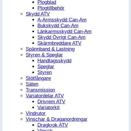
Plogblad
Plogtillbehör
Skydd ATV
A-Armsskydd Can-Am
Bukskydd Can-Am
Länkarmsskydd Can-Am
Skydd Övrigt Can-Am
Skärmbreddare ATV
Spännband & Lastning
Styren & Speglar
Handtagsskydd
Speglar
Styren
Stötfångare
Säten
Transmission
Variatordelar ATV
Drivrem ATV
Variatorkit
Vindrutor
Vinschar & Draganordningar
Dragkrok ATV
Vinsch