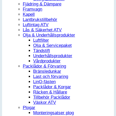
Fjädring & Dämpare
Framvagn
Kapell
Lantbrukstillbehör
Luftintag ATV
Lås & Säkerhet ATV
Olja & Underhållsprodukter
Luftfilter
Olja & Servicepaket
Tändstift
Underhållsprodukter
Vårdprodukter
Packlådor & Förvaring
Bränsledunkar
Last och förvaring
LinQ-fästen
Packlådor & Korgar
Räcken & Hållare
Tillbehör Packlådor
Väskor ATV
Plogar
Monteringsatser plog