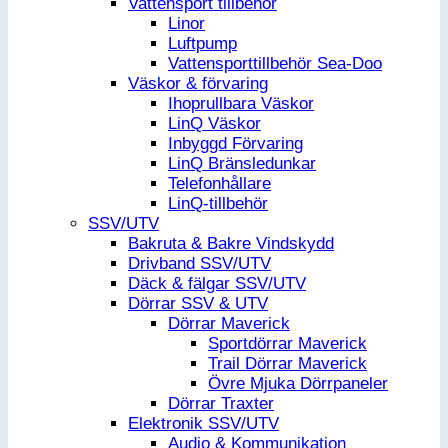
Vattensport tillbehör
Linor
Luftpump
Vattensporttillbehör Sea-Doo
Väskor & förvaring
Ihoprullbara Väskor
LinQ Väskor
Inbyggd Förvaring
LinQ Bränsledunkar
Telefonhållare
LinQ-tillbehör
SSV/UTV
Bakruta & Bakre Vindskydd
Drivband SSV/UTV
Däck & fälgar SSV/UTV
Dörrar SSV & UTV
Dörrar Maverick
Sportdörrar Maverick
Trail Dörrar Maverick
Övre Mjuka Dörrpaneler
Dörrar Traxter
Elektronik SSV/UTV
Audio & Kommunikation