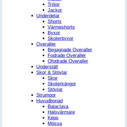
Tröjor
Jackor
Underdelar
Shorts
Värmeshorts
Byxor
Skoterbyxor
Overaller
Begagnade Overaller
Fodrade Overaller
Ofodrade Overaller
Underställ
Skor & Stövlar
Skor
Skoterkängor
Stövlar
Strumpor
Huvudbonad
Balaclava
Halsvärmare
Keps
Mössa