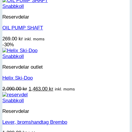
Snabbkoll
Reservdelar
OIL PUMP SHAFT
269.00
kr
inkl. moms
-30%
Snabbkoll
Reservdelar outlet
Helix Ski-Doo
Det
Det
2,090.00
kr
1,463.00
kr
inkl. moms
ursprungliga
nuvarande
priset
priset
Snabbkoll
var:
är:
Reservdelar
2,090.00 kr.
1,463.00 kr.
Lever, bromshandtag Brembo