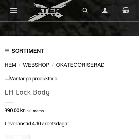
Skip
to
content
SORTIMENT
HEM
/
WEBSHOP
/
OKATEGORISERAD
LH Lock Body
390.00
kr
inkl. moms
Leveranstid 4-10 arbetsdagar
LH Lock Body mängd