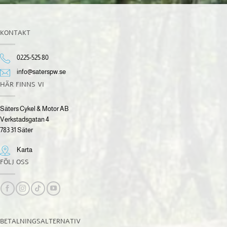
KONTAKT
0225-525 80
info@saterspw.se
HÄR FINNS VI
Säters Cykel & Motor AB
Verkstadsgatan 4
783 31 Säter
Karta
FÖLJ OSS
BETALNINGSALTERNATIV